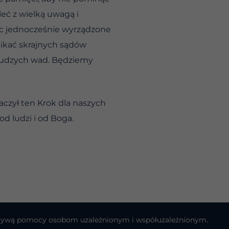
eć z wielką uwagą i
ąc jednocześnie wyrządzone
nikać skrajnych sądów
 cudzych wad. Będziemy
czył ten Krok dla naszych
d ludzi i od Boga.
cjatywą pomocy osobom uzależnionym i współuzależnionym.