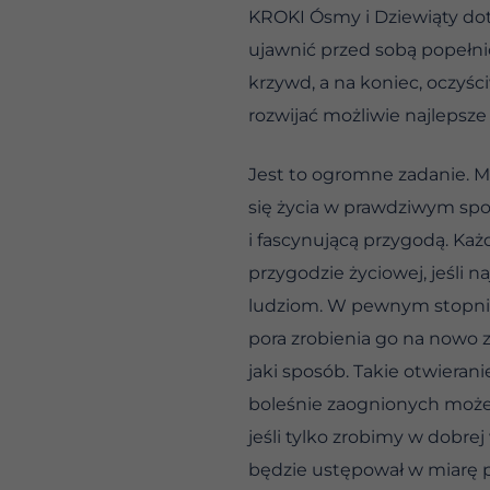
KROKI Ósmy i Dziewiąty dot
ujawnić przed sobą popełn
krzywd, a na koniec, oczyśc
rozwijać możliwie najlepsze
Jest to ogromne zadanie. M
się życia w prawdziwym spok
i fascynującą przygodą. Każ
przygodzie życiowej, jeśli n
ludziom. W pewnym stopniu 
pora zrobienia go na nowo z
jaki sposób. Takie otwiera
boleśnie zaognionych może
jeśli tylko zrobimy w dobre
będzie ustępował w miarę p