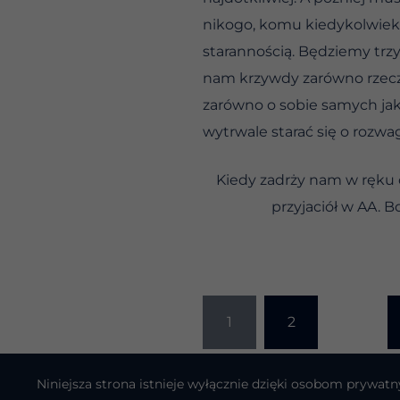
nikogo, komu kiedykolwiek 
starannością. Będziemy trz
nam krzywdy zarówno rzeczy
zarówno o sobie samych ja
wytrwale starać się o rozwa
Kiedy zadrży nam w ręku 
przyjaciół w AA. B
Stronicowanie
1
2
…
wpisów
Niniejsza strona istnieje wyłącznie dzięki osobom pryw