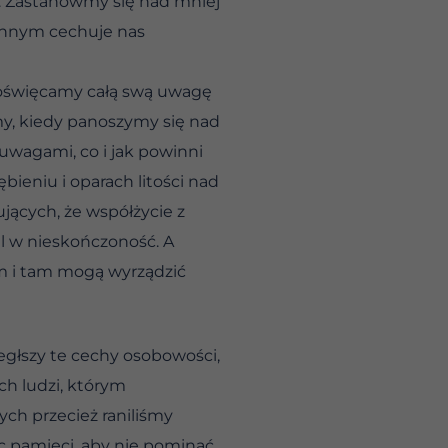
. Zastanówmy się nad mniej
zinnym cechuje nas
e poświęcamy całą swą uwagę
my, kiedy panoszymy się nad
uwagami, co i jak powinni
bieniu i oparach litości nad
jących, że współżycie z
l w nieskończoność. A
im i tam mogą wyrządzić
głszy te cechy osobowości,
ch ludzi, którym
ych przecież raniliśmy
ic pamięci, aby nie pominąć