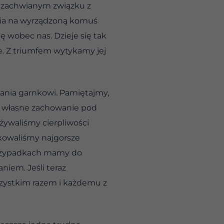
b zachwianym związku z
nia na wyrządzoną komuś
 wobec nas. Dzieje się tak
e. Z triumfem wytykamy jej
gania garnkowi. Pamiętajmy,
ze własne zachowanie pod
żywaliśmy cierpliwości
okowaliśmy najgorsze
 przypadkach mamy do
niem. Jeśli teraz
zystkim razem i każdemu z