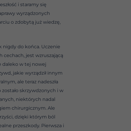
szłość i staramy się
naprawy wyrządzonych
rciu o zdobytą już wiedzę,
k nigdy do końca. Uczenie
h cechach, jest wzruszającą
e daleko w tej nowej
rzywd, jakie wyrządził innym
alnym, ale teraz nadeszła
b zostało skrzywdzonych i w
anych, niektórych nadal
iem chirurgicznym. Ale
zyści, dzięki którym ból
alne przeszkody. Pierwsza i