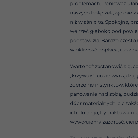
problemach. Ponieważ ułom
naszych bolączek, łącznie 
niż właśnie ta. Spokojna, 
wejrzeć głęboko pod powier
podstaw zła. Bardzo często 
wnikliwość popłaca, i to z n
Warto też zastanowić się, c
„krzywdy” ludzie wyrządzaj
zderzenie instynktów, które
panowanie nad sobą, budzi
dóbr materialnych, ale tak
ich do tego, by traktowali
wywołujemy zazdrość, cierp