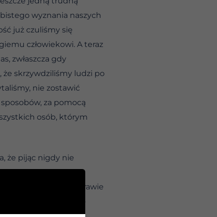
 jeszcze jedną trudną
obistego wyznania naszych
ść już czuliśmy się
giemu człowiekowi. A teraz
as, zwłaszcza gdy
, że skrzywdziliśmy ludzi po
taliśmy, nie zostawić
ze sposobów, za pomocą
wszystkich osób, którym
, że pijąc nigdy nie
my wszystkie wydatki
ej szkody, ponieważ prawie
 sądziliśmy – mało kto
jawa może zdarzyć się