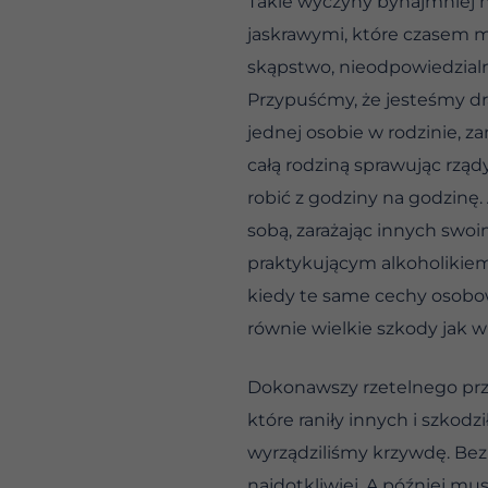
Takie wyczyny bynajmniej 
jaskrawymi, które czasem m
skąpstwo, nieodpowiedzialno
Przypuśćmy, że jesteśmy dra
jednej osobie w rodzinie, z
całą rodziną sprawując rzą
robić z godziny na godzinę.
sobą, zarażając innych swo
praktykującym alkoholikiem
kiedy te same cechy osobow
równie wielkie szkody jak w 
Dokonawszy rzetelnego prze
które raniły innych i szkod
wyrządziliśmy krzywdę. Bez 
najdotkliwiej. A później mu