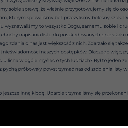
órym wyrządziliśmy krzywdę, większość z nas natrafiła na
iśmy sobie sprawę, że właśnie przygotowujemy się do os
m, którym sprawiliśmy ból, przeżyliśmy bolesny szok. Do
iu wyznawaliśmy to wszystko Bogu, samemu sobie i dru
choćby napisania listu do poszkodowanych przerażała n
go zdania o nas jest większość z nich. Zdarzało się także
ej nieświadomości naszych postępków. Dlaczego więc, py
o u licha w ogóle myśleć o tych ludziach? Był to jeden 
 z pychą próbowały powstrzymać nas od zrobienia listy 
 o jeszcze inną kłodę. Uparcie trzymaliśmy się przekonania
 siebie. Rodzina nie ucierpiała, bo przecież pokrywaliś
piliśmy w domu. Nasi współpracownicy nie ponieśli żadn
racy. Nasza reputacja pozostawała bez szwanku, bo – jak
 A ci, co wiedzieli, nieraz nas zapewniali, że wesoła popi