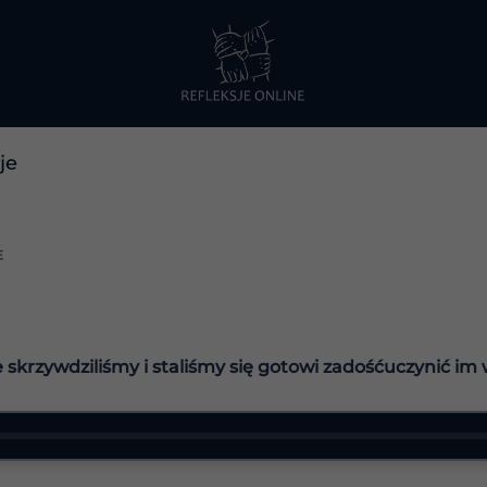
je
E
re skrzywdziliśmy i staliśmy się gotowi zadośćuczynić im