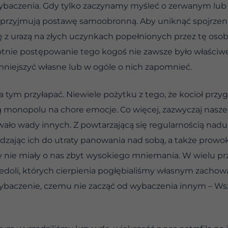
 wybaczenia. Gdy tylko zaczynamy myśleć o zerwanym lu
 przyjmują postawę samoobronną. Aby uniknąć spojrze
 z urazą na złych uczynkach popełnionych przez tę osobę
otnie postępowanie tego kogoś nie zawsze było właściw
omniejszyć własne lub w ogóle o nich zapomnieć.
 tym przyłapać. Niewiele pożytku z tego, że kocioł przy
ją monopolu na chore emocje. Co więcej, zazwyczaj nas
o wady innych. Z powtarzającą się regularnością nadu
adzając ich do utraty panowania nad sobą, a także prow
dy nie miały o nas zbyt wysokiego mniemania. W wielu
edoli, których cierpienia pogłębialiśmy własnym zachowa
wybaczenie, czemu nie zacząć od wybaczenia innym – Ws