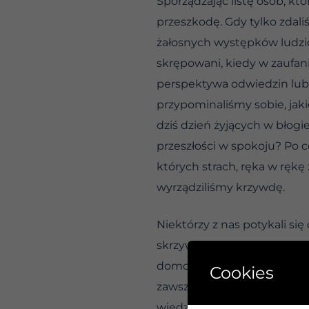
Sporządzając listę osób, kt
przeszkodę. Gdy tylko zdal
żałosnych występków ludzio
skrępowani, kiedy w zaufan
perspektywa odwiedzin lub 
przypominaliśmy sobie, jakie
dziś dzień żyjących w błogi
przeszłości w spokoju? Po c
których strach, ręka w rękę
wyrządziliśmy krzywdę.
Niektórzy z nas potykali się
skrzywdziliśmy nikogo prócz
domowe i prawie nigdy nie 
Cookies
zawsze przychodziliśmy do p
wiedział, że w ogóle piliśmy.