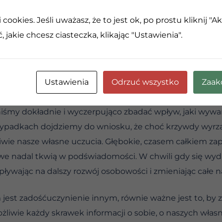
krzywdach mowa? Co najwyżej kilku takich, które bez tr
cookies. Jeśli uważasz, że to jest ok, po prostu kliknij "A
.
 jakie chcesz ciasteczka, klikając "Ustawienia".
ie rezultatem celowego zapominania. Postawę tę można 
 własne motywy i postępki.
Ustawienia
Odrzuć wszystko
Zaak
dkach w ogóle nie możemy dokonać zadośćuczynienia, a
iśmy dokładnie i wyczerpująco zbadać wpływ, jaki wywa
rzypadkach dojdziemy do wniosku, że choć krzywdy wyr
kliwie nasze własne uczucia. Głębokie, czasem całkiem 
owe nadal tkwią w podświadomości. W chwili gdy się wyd
ływając na dalszy rozwój osobowości i zmieniając całe na
jest zadośćuczynienie innym, równie ważne jest to, by z
liwie każdy skrawek informacji o sobie, o naszych włas