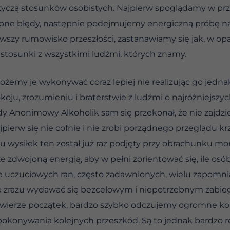
yczą stosunków osobistych. Najpierw spoglądamy w prze
ione błędy, następnie podejmujemy energiczną próbę 
iwszy rumowisko przeszłości, zastanawiamy się jak, w opa
 stosunki z wszystkimi ludźmi, których znamy.
ożemy je wykonywać coraz lepiej nie realizując go jedna
oju, zrozumieniu i braterstwie z ludźmi o najróżniejszyc
dy Anonimowy Alkoholik sam się przekonał, że nie zajdzi
ajpierw się nie cofnie i nie zrobi porządnego przeglądu k
wysiłek ten został już raz podjęty przy obrachunku mor
e zdwojoną energią, aby w pełni zorientować się, ile osó
nie uczuciowych ran, często zadawnionych, wielu zapomni
 zrazu wydawać się bezcelowym i niepotrzebnym zabieg
j wierze początek, bardzo szybko odczujemy ogromne kor
okonywania kolejnych przeszkód. Są to jednak bardzo re