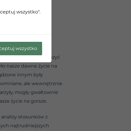
udu uda się naprawić
kceptuj wszystko".
zmienić jedynie przez
ceptuj wszystko
 czasem trzeba je odłożyć
rło nasze dawne życie na
ządzone innym były
zapomniane, ale wewnętrznie
arzyły, mogły gwałtownie
sze życie na gorsze.
 analizy stosunków z
nych najtrudniejszych