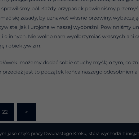
sprawiliśmy ból. Każdy przypadek powinniśmy przemyśl
ymać się zasady, by uznawać własne przewiny, wybaczaj
wiste, jak i urojone w naszej wyobraźni. Powinniśmy u
k i o innych. Nie wolno nam wyolbrzymiać własnych ani
gę i obiektywizm.
ołówek, możemy dodać sobie otuchy myślą o tym, co zna
o przecież jest to początek końca naszego odosobnienia o
22
>
atnym jako część pracy Dwunastego Kroku, która wychodzi z ini