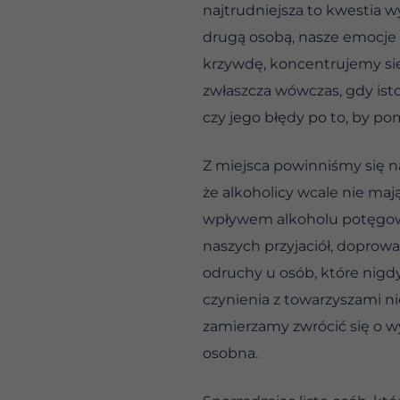
najtrudniejsza to kwestia
drugą osobą, nasze emocje
krzywdę, koncentrujemy się
zwłaszcza wówczas, gdy ist
czy jego błędy po to, by p
Z miejsca powinniśmy się na
że alkoholicy wcale nie ma
wpływem alkoholu potęgował
naszych przyjaciół, doprow
odruchy u osób, które nig
czynienia z towarzyszami ni
zamierzamy zwrócić się o 
osobna.