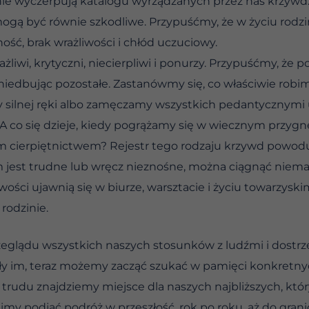
nie wyczerpują katalogu wyrządzanych przez nas krzywd
ogą być równie szkodliwe. Przypuśćmy, że w życiu rod
ść, brak wrażliwości i chłód uczuciowy.
żliwi, krytyczni, niecierpliwi i ponurzy. Przypuśćmy, ż
aniedbując pozostałe. Zastanówmy się, co właściwie robi
dy silnej ręki albo zamęczamy wszystkich pedantycznymi 
 A co się dzieje, kiedy pogrążamy się w wiecznym przygnę
im cierpiętnictwem? Rejestr tego rodzaju krzywd powodu
 jest trudne lub wręcz nieznośne, można ciągnąć niema
ości ujawnią się w biurze, warsztacie i życiu towarzysk
rodzinie.
glądu wszystkich naszych stosunków z ludźmi i dostrze
ziły im, teraz możemy zacząć szukać w pamięci konkretny
trudu znajdziemy miejsce dla naszych najbliższych, któr
simy podjąć podróż w przeszłość, rok po roku, aż do gran