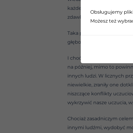
każdemu. O jakich więc tu 
Obsługujemy pliki 
zdawkowymi przeprosinami
Możesz też wybrać,
Taka postawa jest oczywiśc
głęboki i szczery wgląd we
I choć w niektórych przypa
na później, mimo to powinn
innych ludzi. W licznych p
niewielkie, zraniły one dot
niszczące konflikty uczuci
wykrzywić nasze uczucia, wp
Chociaż zasadniczym celem 
innymi ludźmi, wydobyć moż