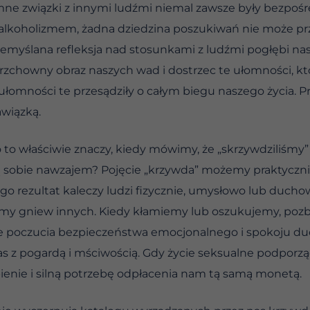
ne związki z innymi ludźmi niemal zawsze były bezpośr
z alkoholizmem, żadna dziedzina poszukiwań nie może pr
przemyślana refleksja nad stosunkami z ludźmi pogłębi n
zchowny obraz naszych wad i dostrzec te ułomności, kt
ułomności te przesądziły o całym biegu naszego życia. Pr
awiązką.
o to właściwie znaczy, kiedy mówimy, że „skrzywdziliśmy”
ą sobie nawzajem? Pojęcie „krzywda” możemy praktycznie 
go rezultat kaleczy ludzi fizycznie, umysłowo lub duchowo
my gniew innych. Kiedy kłamiemy lub oszukujemy, pozb
że poczucia bezpieczeństwa emocjonalnego i spokoju du
 nas z pogardą i mściwością. Gdy życie seksualne podpo
ienie i silną potrzebę odpłacenia nam tą samą monetą.