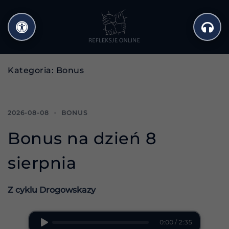
Przejdź
do
treści
Kategoria:
Bonus
2026-08-08
BONUS
Bonus na dzień 8
sierpnia
Z cyklu Drogowskazy
0:00 / 2:35