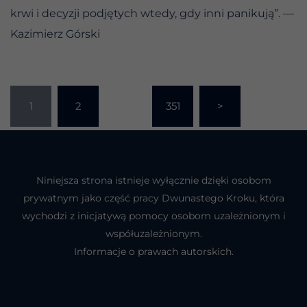
krwi i decyzji podjętych wtedy, gdy inni panikują”. —
Kazimierz Górski
Stronicowanie
1
2
…
351
>
wpisów
Niniejsza strona istnieje wyłącznie dzięki osobom
prywatnym jako część pracy Dwunastego Kroku, która
wychodzi z inicjatywą pomocy osobom uzależnionym i
współuzależnionym.
Informacje o prawach autorskich.