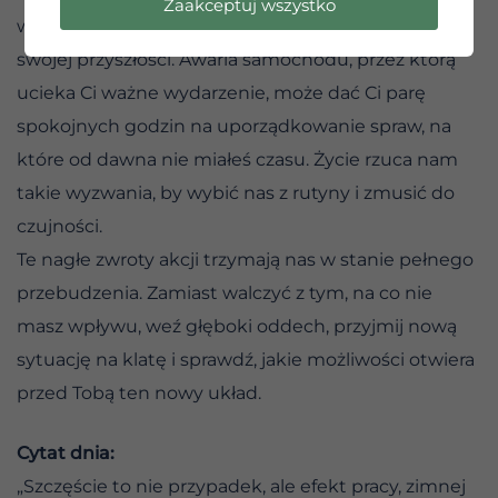
Zaakceptuj wszystko
w miejscu, gdzie spotkasz kogoś kluczowego dla
swojej przyszłości. Awaria samochodu, przez którą
ucieka Ci ważne wydarzenie, może dać Ci parę
spokojnych godzin na uporządkowanie spraw, na
które od dawna nie miałeś czasu. Życie rzuca nam
takie wyzwania, by wybić nas z rutyny i zmusić do
czujności.
Te nagłe zwroty akcji trzymają nas w stanie pełnego
przebudzenia. Zamiast walczyć z tym, na co nie
masz wpływu, weź głęboki oddech, przyjmij nową
sytuację na klatę i sprawdź, jakie możliwości otwiera
przed Tobą ten nowy układ.
Cytat dnia:
„Szczęście to nie przypadek, ale efekt pracy, zimnej