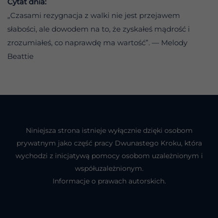
Cytat dnia:
„Czasami rezygnacja z walki nie jest przejawem
słabości, ale dowodem na to, że zyskałeś mądrość i
zrozumiałeś, co naprawdę ma wartość”. — Melody
Beattie
Niniejsza strona istnieje wyłącznie dzięki osobom
prywatnym jako część pracy Dwunastego Kroku, która
wychodzi z inicjatywą pomocy osobom uzależnionym i
współuzależnionym.
Informacje o prawach autorskich.