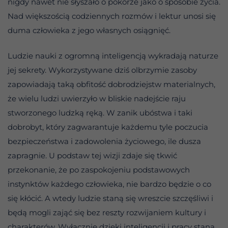
nigdy nawet nie słyszało o pokorze jako o sposobie życia.
Nad większością codziennych rozmów i lektur unosi się
duma człowieka z jego własnych osiągnięć.
Ludzie nauki z ogromną inteligencją wykradają naturze
jej sekrety. Wykorzystywane dziś olbrzymie zasoby
zapowiadają taką obfitość dobrodziejstw materialnych,
że wielu ludzi uwierzyło w bliskie nadejście raju
stworzonego ludzką ręką. W zanik ubóstwa i taki
dobrobyt, który zagwarantuje każdemu tyle poczucia
bezpieczeństwa i zadowolenia życiowego, ile dusza
zapragnie. U podstaw tej wizji zdaje się tkwić
przekonanie, że po zaspokojeniu podstawowych
instynktów każdego człowieka, nie bardzo będzie o co
się kłócić. A wtedy ludzie staną się wreszcie szczęśliwi i
będą mogli zająć się bez reszty rozwijaniem kultury i
charakterów. Wyłącznie dzięki inteligencji i pracy staną