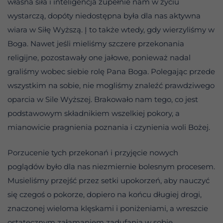
własna siła i inteligencja zupełnie nam w życiu
wystarczą, dopóty niedostępna była dla nas aktywna
wiara w Siłę Wyższą. Į to także wtedy, gdy wierzyliśmy w
Boga. Nawet jeśli mieliśmy szczere przekonania
religijne, pozostawały one jałowe, ponieważ nadal
graliśmy wobec siebie rolę Pana Boga. Polegając przede
wszystkim na sobie, nie mogliśmy znaleźć prawdziwego
oparcia w Sile Wyższej. Brakowało nam tego, co jest
podstawowym składnikiem wszelkiej pokory, a
mianowicie pragnienia poznania i czynienia woli Bożej.
Porzucenie tych przekonań i przyjęcie nowych
poglądów było dla nas niezmiernie bolesnym procesem.
Musieliśmy przejść przez setki upokorzeń, aby nauczyć
się czegoś o pokorze, dopiero na końcu długiej drogi,
znaczonej wieloma klęskami i poniżeniami, a wreszcie
ostatecznym załamaniem zadufania w sobie,