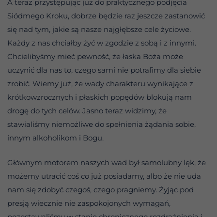
A teraz przystępując już do praktycznego podjęcia
Siódmego Kroku, dobrze będzie raz jeszcze zastanowić
się nad tym, jakie są nasze najgłębsze cele życiowe.
Każdy z nas chciałby żyć w zgodzie z sobą i z innymi.
Chcielibyśmy mieć pewność, że łaska Boża może
uczynić dla nas to, czego sami nie potrafimy dla siebie
zrobić. Wiemy już, że wady charakteru wynikające z
krótkowzrocznych i płaskich popędów blokują nam
drogę do tych celów. Jasno teraz widzimy, że
stawialiśmy niemożliwe do spełnienia żądania sobie,
innym alkoholikom i Bogu.
Głównym motorem naszych wad był samolubny lęk, że
możemy utracić coś co już posiadamy, albo że nie uda
nam się zdobyć czegoś, czego pragniemy. Żyjąc pod
presją wiecznie nie zaspokojonych wymagań,
pozostawaliśmy w stanie chronicznego rozdrażnienia i