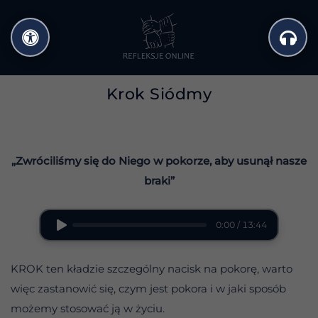
Przejdź
do
treści
Krok Siódmy
„Zwróciliśmy się do Niego w pokorze, aby usunął nasze
braki”
0:00 / 13:44
KROK ten kładzie szczególny nacisk na pokorę, warto
więc zastanowić się, czym jest pokora i w jaki sposób
możemy stosować ją w życiu.