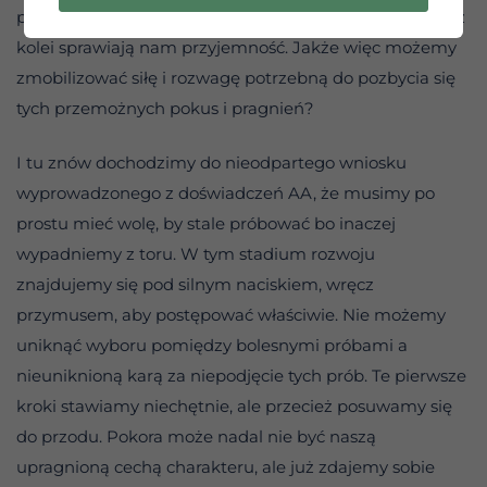
przywar, równie groźnych dla naszej równowagi, bo te z
kolei sprawiają nam przyjemność. Jakże więc możemy
zmobilizować siłę i rozwagę potrzebną do pozbycia się
tych przemożnych pokus i pragnień?
I tu znów dochodzimy do nieodpartego wniosku
wyprowadzonego z doświadczeń AA, że musimy po
prostu mieć wolę, by stale próbować bo inaczej
wypadniemy z toru. W tym stadium rozwoju
znajdujemy się pod silnym naciskiem, wręcz
przymusem, aby postępować właściwie. Nie możemy
uniknąć wyboru pomiędzy bolesnymi próbami a
nieuniknioną karą za niepodjęcie tych prób. Te pierwsze
kroki stawiamy niechętnie, ale przecież posuwamy się
do przodu. Pokora może nadal nie być naszą
upragnioną cechą charakteru, ale już zdajemy sobie