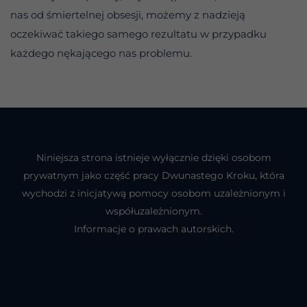
nas od śmiertelnej obsesji, możemy z nadzieją
oczekiwać takiego samego rezultatu w przypadku
każdego nękającego nas problemu.
Niniejsza strona istnieje wyłącznie dzięki osobom
prywatnym jako część pracy Dwunastego Kroku, która
wychodzi z inicjatywą pomocy osobom uzależnionym i
współuzależnionym.
Informacje o prawach autorskich.