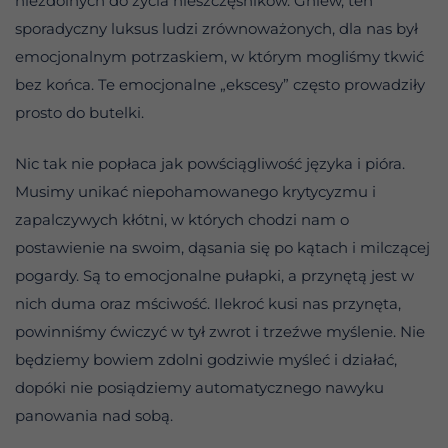
niezdolnych do życia nieszczęśników. Gniew, ten
sporadyczny luksus ludzi zrównoważonych, dla nas był
emocjonalnym potrzaskiem, w którym mogliśmy tkwić
bez końca. Te emocjonalne „ekscesy” często prowadziły
prosto do butelki.
Nic tak nie popłaca jak powściągliwość języka i pióra.
Musimy unikać niepohamowanego krytycyzmu i
zapalczywych kłótni, w których chodzi nam o
postawienie na swoim, dąsania się po kątach i milczącej
pogardy. Są to emocjonalne pułapki, a przynętą jest w
nich duma oraz mściwość. Ilekroć kusi nas przynęta,
powinniśmy ćwiczyć w tył zwrot i trzeźwe myślenie. Nie
będziemy bowiem zdolni godziwie myśleć i działać,
dopóki nie posiądziemy automatycznego nawyku
panowania nad sobą.