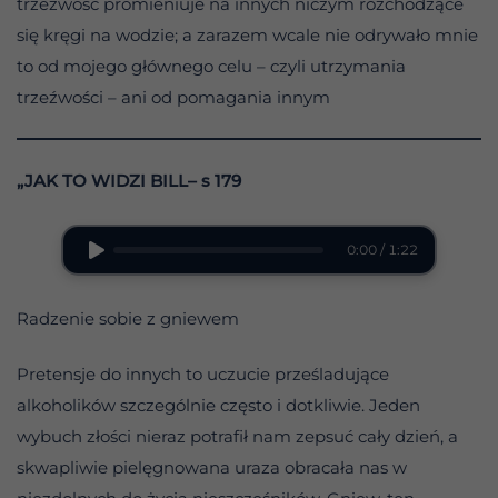
trzeźwość promieniuje na innych niczym rozchodzące
się kręgi na wodzie; a zarazem wcale nie odrywało mnie
to od mojego głównego celu – czyli utrzymania
trzeźwości – ani od pomagania innym
„JAK TO WIDZI BILL– s 179
0:00 / 1:22
Radzenie sobie z gniewem
Pretensje do innych to uczucie prześladujące
alkoholików szczególnie często i dotkliwie. Jeden
wybuch złości nieraz potrafił nam zepsuć cały dzień, a
skwapliwie pielęgnowana uraza obracała nas w