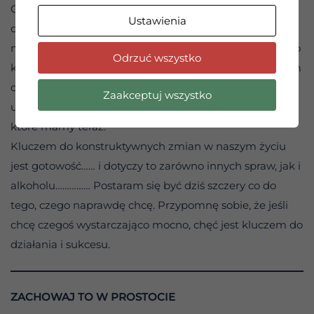
Często musimy znosić nieprzyjemne warunki tylko
Ustawienia
dlatego, że nie chcemy ich zmienić wystarczająco
mocno. Na przykład, możemy nie lubić nieprzyjemnego
Odrzuć wszystko
kaszlu i ryzyka związanego z paleniem, ale brakuje nam
chęci do rzucenia nałogu. Możemy rozmyślać nad
Zaakceptuj wszystko
utraconymi szansami, ale nie chcieć wykorzystać tych,
które mamy teraz.
Kluczem do konstruktywnych zmian w naszym życiu
jest gotowość…… i dotyczy to zarówno innych spraw, jak i
alkoholu…………… Postaram się być dziś szczery co do
tego, czego naprawdę chcę. Przypomnę sobie, że jeśli
chcę czegoś wystarczająco mocno, chęć jest kluczem do
działania i sukcesu.
ZACHOWAJ TO W PROSTOCIE