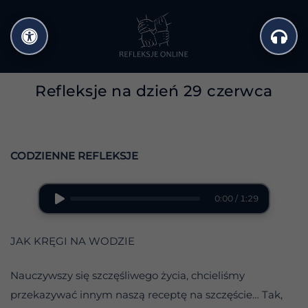
Przejdź
do
treści
Refleksje na dzień 29 czerwca
CODZIENNE REFLEKSJE
0:00 / 1:29
JAK KRĘGI NA WODZIE
Nauczywszy się szczęśliwego życia, chcieliśmy
przekazywać innym naszą receptę na szczęście… Tak,