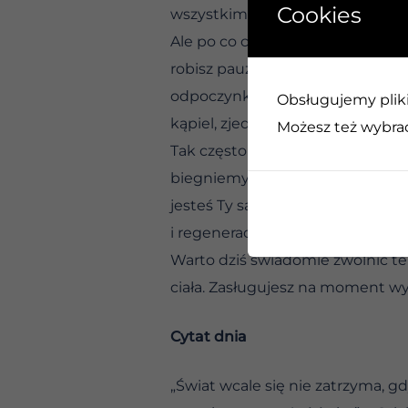
Cookies
wszystkim na raz.
Ale po co czekać? Dlaczego nie p
robisz pauzę dokładnie wtedy, kie
odpoczynku. Odpuść chociaż czę
Obsługujemy pliki 
kąpiel, zjedz coś dobrego na mie
Możesz też wybrać,
Tak często ulegamy złudzeniu, ż
biegniemy w miejscu, wycieńczają
jesteś Ty sam. Oczywiście, wszy
i regenerację to także jeden z 
Warto dziś świadomie zwolnić t
ciała. Zasługujesz na moment wyt
Cytat dnia
„Świat wcale się nie zatrzyma, gd