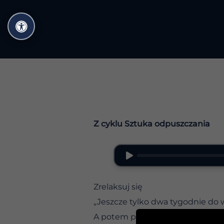
Przejdź
do
treści
Z cyklu Sztuka odpuszczania
Zrelaksuj się
„Jeszcze tylko dwa tygodnie do 
A potem potulnie wracamy do koł