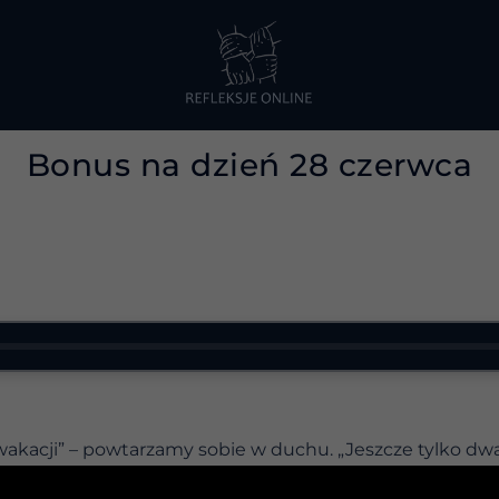
Bonus na dzień 28 czerwca
wakacji” – powtarzamy sobie w duchu. „Jeszcze tylko dwa
owrotka codziennego stresu, biegania od zadania do za