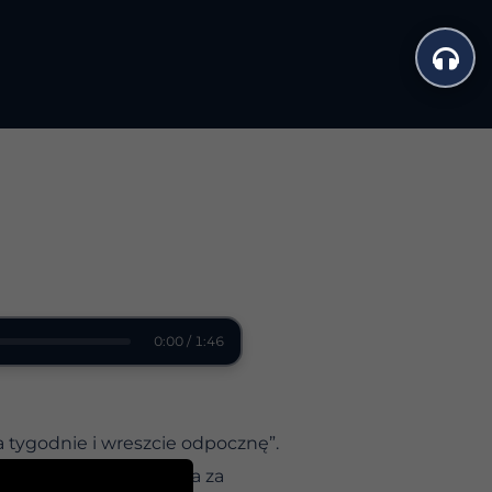
0:00 / 1:46
 tygodnie i wreszcie odpocznę”.
dania i prób nadążenia za