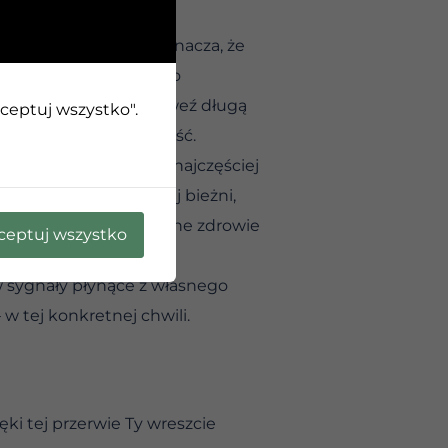
e w teraźniejszości oznacza, że
ie – daj sobie prawo do
er w wolny poranek, weź długą
kceptuj wszystko".
 sprawi Ci czystą radość.
ie świata. Tymczasem najczęściej
Cię na tej rozpędzonej bieżni,
owiedzialności za własne zdrowie
ceptuj wszystko
w sygnały płynące z własnego
w tej konkretnej chwili.
ęki tej przerwie Ty wreszcie