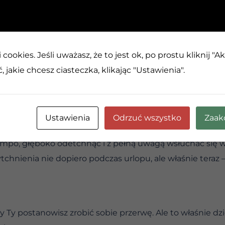
odarować sobie odrobiny luzu już dzisiaj? Prawdziwe życi
dy Twoje ciało i umysł o to proszą. Jeśli czujesz zmęczen
ść popołudniowych spraw. Wybierz się na samotny spac
cookies. Jeśli uważasz, że to jest ok, po prostu kliknij "A
ście albo po prostu zrób coś zupełnie nieplanowanego, co
 jakie chcesz ciasteczka, klikając "Ustawienia".
e musimy nieustannie pędzić, by dotrzymać kroku reszc
c własne siły. Zatrzymaj się. Jedyną osobą, która trzyma 
scy mamy swoje obowiązki i zobowiązania. Ale branie odp
Ustawienia
Odrzuć wszystko
Zaak
Twoich najważniejszych, codziennych obowiązków.
empo, głęboko odetchnąć i z pełną uwagą wsłuchać się 
chnienia nie dopiero podczas urlopu, ale właśnie teraz – 
y Ty postanowisz zrobić sobie przerwę. Ale to właśnie dzi