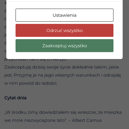
akceptujemy fakty z naszego życia. Dopiero wtedy
zyskujemy zdolność do odczuwania czystej radości tuż
Ustawienia
obok naszych dawnych smutków. Każdy z nas musi
zmierzyć się z własną, unikalną rzeczywistością – nawet
Odrzuć wszystko
jeśli wydaje się ona głęboko niesprawiedliwa. Ale w
życiu to nie abstrakcyjna sprawiedliwość jest punktem
Zaakceptuj wszystko
wyjścia. Punktem wyjścia jest realny świat, z którym
przychodzi nam się zmierzyć.
Zaakceptuję dzisiaj swoje życie dokładnie takim, jakie
jest. Przyjmę je na jego własnych warunkach i odnajdę
w nim powód do radości.
Cytat dnia
„W środku zimy dowiedziałem się wreszcie, że mieszka
we mnie niezwyciężone lato”. – Albert Camus