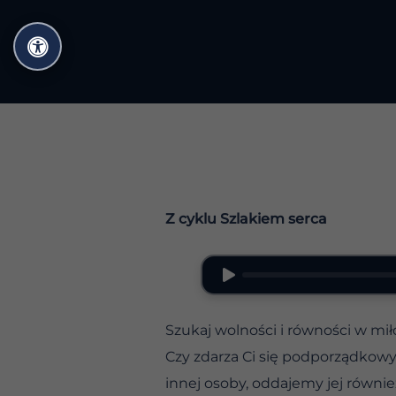
Przejdź
do
treści
Z cyklu Szlakiem serca
Szukaj wolności i równości w mił
Czy zdarza Ci się podporządkow
innej osoby, oddajemy jej równie