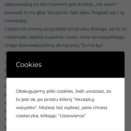
odpowiedzią na ten moment jest krótkie „nie wiem” –
powiedz to na głos. Wyraźnie i bez lęku. Pogódź się z tą
niewiedzą.
Często nie znamy przyszłości po prostu dlatego, że to, co
nadchodzi, będzie zupełnie nowe i inne od wszystkiego,
czego doświadczyliśmy do tej pory. To ma być
niespodzianka. Gdybyśmy poznali ją wcześniej, nasz
umysł nie potrafiłby odpocząć, nieustannie analizując
Cookies
ten nowy scenariusz.
Innym razem niewiedza po prostu nas chroni.
Gdybyśmy zobaczyli cały plan już teraz, mógłby nas
Obsługujemy pliki cookies. Jeśli uważasz, że
przerosnąć. Natychmiast ucieklibyśmy z chwili obecnej
to jest ok, po prostu kliknij "Akceptuj
w próby kontrolowania sytuacji i zamartwianie się na
wszystko". Możesz też wybrać, jakie chcesz
zapas.
ciasteczka, klikając "Ustawienia".
Nasza dusza zazwyczaj zna właściwy kierunek, ale nasz
świadomy umysł nie jest jeszcze gotowy, by przyjąć tę