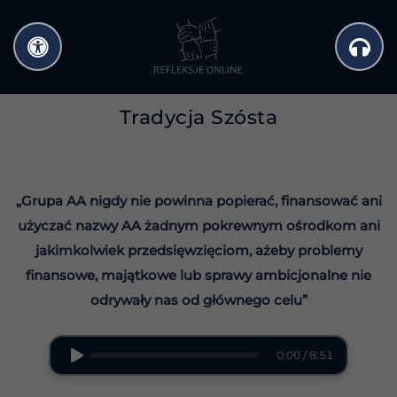
Przejdź
do
treści
Tradycja Szósta
„Grupa AA nigdy nie powinna popierać, finansować ani
użyczać nazwy AA żadnym pokrewnym ośrodkom ani
jakimkolwiek przedsięwzięciom, ażeby problemy
finansowe, majątkowe lub sprawy ambicjonalne nie
odrywały nas od głównego celu”
0:00 / 8:51