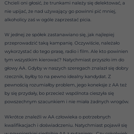
Chcieli oni głosić, że trunkami należy się delektować, a
nie upijać, że nad używający go powinni pić mniej,
alkoholicy zaś w ogóle zaprzestać picia.
W jednej ze spółek zastanawiano się, jak najlepiej
przeprowadzić taką kampanię. Oczywiście, należało
wykorzystać do tego prasę, radio i film. Ale kto powinien
tym wszystkim kierować? Natychmiast przyszło im do
głowy AA. Gdyby w naszych szeregach znalazł się dobry
rzecznik, byłby to na pewno idealny kandydat. Z
pewnością rozumiałby problem, jego koneksje z AA też
by się przydały, bo przecież wspólnota cieszyła się
powszechnym szacunkiem i nie miała żadnych wrogów.
Wkrótce znaleźli w AA człowieka o potrzebnych
kwalifikacjach i doświadczeniu. Natychmiast pojawił się
w nowojorskiej siedzibie AA z pytaniem: „Czy cokolwiek