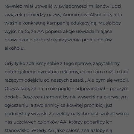
również miał utrwalić w świadomości milionów ludzi
związek pomiędzy nazwą Anonimowi Alkoholicy a tą
właśnie konkretną kampanią edukacyjną. Musiałoby
wyjść na to, że AA popiera akcje uświadamiające
prowadzone przez stowarzyszenia producentów
alkoholu.
Gdy tylko zdaliśmy sobie z tego sprawę, zapytaliśmy
potencjalnego dyrektora reklamy, co on sam myśli o tak
rażącym odejściu od naszych zasad. „Ale bym się wrobił.
Oczywiście, że na to nie pójdę – odpowiedział – po czym
dodał: – Jeszcze atrament by nie wysechł na pierwszym
ogłoszeniu, a zwolennicy całkowitej prohibicji już
podnieśliby wrzask. Zaczęliby natychmiast szukać wśród
nas uczciwych członków AA, którzy poparliby ich
stanowisko. Wtedy AA jako całość, znalazłoby się