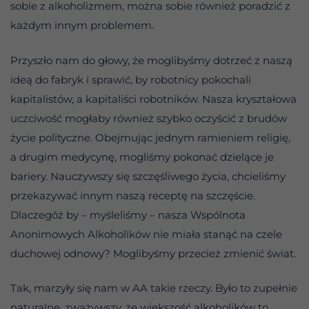
sobie z alkoholizmem, można sobie również poradzić z
każdym innym problemem.
Przyszło nam do głowy, że moglibyśmy dotrzeć z naszą
ideą do fabryk i sprawić, by robotnicy pokochali
kapitalistów, a kapitaliści robotników. Nasza kryształowa
uczciwość mogłaby również szybko oczyścić z brudów
życie polityczne. Obejmując jednym ramieniem religię,
a drugim medycynę, mogliśmy pokonać dzielące je
bariery. Nauczywszy się szczęśliwego życia, chcieliśmy
przekazywać innym naszą receptę na szczęście.
Dlaczegóż by – myśleliśmy – nasza Wspólnota
Anonimowych Alkoholików nie miała stanąć na czele
duchowej odnowy? Moglibyśmy przecież zmienić świat.
Tak, marzyły się nam w AA takie rzeczy. Było to zupełnie
naturalne, zważywszy, że większość alkoholików to