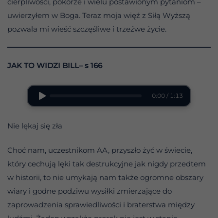
cierpliwości, pokorze i wielu postawionym pytaniom –
uwierzyłem w Boga. Teraz moja więź z Siłą Wyższą
pozwala mi wieść szczęśliwe i trzeźwe życie.
JAK TO WIDZI BILL– s 166
0:00 / 1:13
Nie lękaj się zła
Choć nam, uczestnikom AA, przyszło żyć w świecie,
który cechują lęki tak destrukcyjne jak nigdy przedtem
w historii, to nie umykają nam także ogromne obszary
wiary i godne podziwu wysiłki zmierzające do
zaprowadzenia sprawiedliwości i braterstwa między