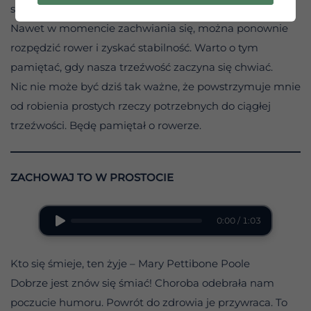
się zachwiać i upaść.
Nawet w momencie zachwiania się, można ponownie
rozpędzić rower i zyskać stabilność. Warto o tym
pamiętać, gdy nasza trzeźwość zaczyna się chwiać.
Nic nie może być dziś tak ważne, że powstrzymuje mnie
od robienia prostych rzeczy potrzebnych do ciągłej
trzeźwości. Będę pamiętał o rowerze.
ZACHOWAJ TO W PROSTOCIE
0:00 / 1:03
Kto się śmieje, ten żyje – Mary Pettibone Poole
Dobrze jest znów się śmiać! Choroba odebrała nam
poczucie humoru. Powrót do zdrowia je przywraca. To