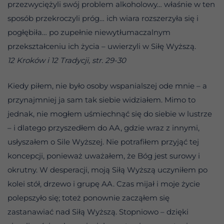
przezwyciężyli swój problem alkoholowy… właśnie w ten
sposób przekroczyli próg… ich wiara rozszerzyła się i
pogłębiła… po zupełnie niewytłumaczalnym
przekształceniu ich życia – uwierzyli w Siłę Wyższą.
12 Kroków i 12 Tradycji, str. 29-30
Kiedy piłem, nie było osoby wspanialszej ode mnie – a
przynajmniej ja sam tak siebie widziałem. Mimo to
jednak, nie mogłem uśmiechnąć się do siebie w lustrze
– i dlatego przyszedłem do AA, gdzie wraz z innymi,
usłyszałem o Sile Wyższej. Nie potrafiłem przyjąć tej
koncepcji, ponieważ uważałem, że Bóg jest surowy i
okrutny. W desperacji, moją Siłą Wyższą uczyniłem po
kolei stół, drzewo i grupę AA. Czas mijał i moje życie
polepszyło się; toteż ponownie zacząłem się
zastanawiać nad Siłą Wyższą. Stopniowo – dzięki