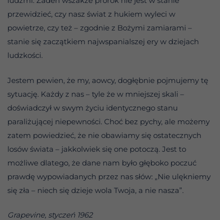
ludźmi. Żaden wszakże prorok nie jest w stanie
przewidzieć, czy nasz świat z hukiem wyleci w
powietrze, czy też – zgodnie z Bożymi zamiarami –
stanie się zaczątkiem najwspanialszej ery w dziejach
ludzkości.
Jestem pewien, że my, aowcy, dogłębnie pojmujemy tę
sytuację. Każdy z nas – tyle że w mniejszej skali –
doświadczył w swym życiu identycznego stanu
paraliżującej niepewności. Choć bez pychy, ale możemy
zatem powiedzieć, że nie obawiamy się ostatecznych
losów świata – jakkolwiek się one potoczą. Jest to
możliwe dlatego, że dane nam było głęboko poczuć
prawdę wypowiadanych przez nas słów: „Nie ulękniemy
się zła – niech się dzieje wola Twoja, a nie nasza”.
Grapevine, styczeń 1962