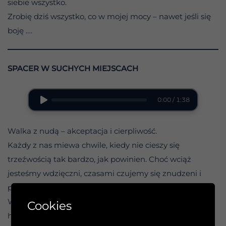
siebie wszystko.
Zrobię dziś wszystko, co w mojej mocy – nawet jeśli się
boję ….
SPACER W SUCHYCH MIEJSCACH
0:00 / 1:38
Walka z nudą – akceptacja i cierpliwość.
Każdy z nas miewa chwile, kiedy nie cieszy się
trzeźwością tak bardzo, jak powinien. Choć wciąż
jesteśmy wdzięczni, czasami czujemy się znudzeni i
przygnębieni.
W takich chwilach musimy pamiętać o naszej ponurej
Cookies
historii używania alkoholu jako szybkiego środka na