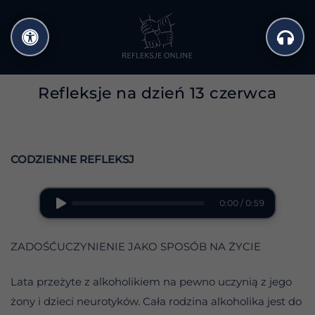
Przejdź
do
treści
Refleksje na dzień 13 czerwca
CODZIENNE REFLEKSJ
0:00 / 0:59
ZADOŚĆUCZYNIENIE JAKO SPOSÓB NA ŻYCIE
Lata przeżyte z alkoholikiem na pewno uczynią z jego
żony i dzieci neurotyków. Cała rodzina alkoholika jest do