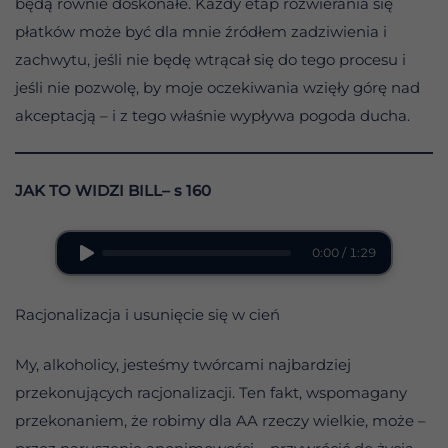
będą równie doskonałe. Każdy etap rozwierania się
płatków może być dla mnie źródłem zadziwienia i
zachwytu, jeśli nie będę wtrącał się do tego procesu i
jeśli nie pozwolę, by moje oczekiwania wzięły górę nad
akceptacją – i z tego właśnie wypływa pogoda ducha.
JAK TO WIDZI BILL– s 160
0:00 / 1:29
Racjonalizacja i usunięcie się w cień
My, alkoholicy, jesteśmy twórcami najbardziej
przekonujących racjonalizacji. Ten fakt, wspomagany
przekonaniem, że robimy dla AA rzeczy wielkie, może –