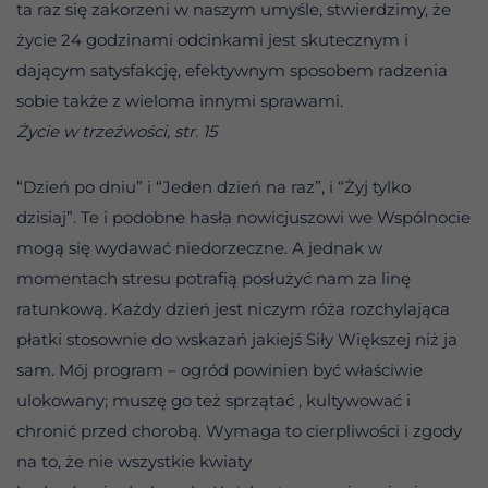
ta raz się zakorzeni w naszym umyśle, stwierdzimy, że
życie 24 godzinami odcinkami jest skutecznym i
dającym satysfakcję, efektywnym sposobem radzenia
sobie także z wieloma innymi sprawami.
Życie w trzeźwości, str. 15
“Dzień po dniu” i “Jeden dzień na raz”, i “Żyj tylko
dzisiaj”. Te i podobne hasła nowicjuszowi we Wspólnocie
mogą się wydawać niedorzeczne. A jednak w
momentach stresu potrafią posłużyć nam za linę
ratunkową. Każdy dzień jest niczym róża rozchylająca
płatki stosownie do wskazań jakiejś Siły Większej niż ja
sam. Mój program – ogród powinien być właściwie
ulokowany; muszę go też sprzątać , kultywować i
chronić przed chorobą. Wymaga to cierpliwości i zgody
na to, że nie wszystkie kwiaty