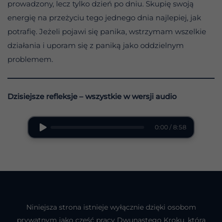
prowadzony, lecz tylko dzień po dniu. Skupię swoją
energię na przeżyciu tego jednego dnia najlepiej, jak
potrafię. Jeżeli pojawi się panika, wstrzymam wszelkie
działania i uporam się z paniką jako oddzielnym
problemem.
Dzisiejsze refleksje – wszystkie w wersji audio
0:00 / 8:58
Niniejsza strona istnieje wyłącznie dzięki osobom
prywatnym jako część pracy Dwunastego Kroku, która