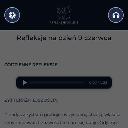
Przejdź
do
treści
Refleksje na dzień 9 czerwca
CODZIENNE REFLEKSJE
0:00 / 1:28
ŻYJ TERAŹNIEJSZOŚCIĄ
Przede wszystkim próbujemy żyć daną chwilą, właśnie
żeby zachować trzeźwość i to nam się udaje. Gdy myśl