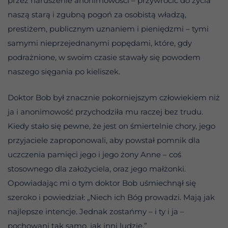
przez naruszenie anonimowości – przywrócić do życia
naszą starą i zgubną pogoń za osobistą władzą,
prestiżem, publicznym uznaniem i pieniędzmi – tymi
samymi nieprzejednanymi popędami, które, gdy
podrażnione, w swoim czasie stawały się powodem
naszego sięgania po kieliszek.
Doktor Bob był znacznie pokorniejszym człowiekiem niż
ja i anonimowość przychodziła mu raczej bez trudu.
Kiedy stało się pewne, że jest on śmiertelnie chory, jego
przyjaciele zaproponowali, aby powstał pomnik dla
uczczenia pamięci jego i jego żony Anne – coś
stosownego dla założyciela, oraz jego małżonki.
Opowiadając mi o tym doktor Bob uśmiechnął się
szeroko i powiedział: „Niech ich Bóg prowadzi. Mają jak
najlepsze intencje. Jednak zostańmy – i ty i ja –
pochowani tak samo, jak inni ludzie.”