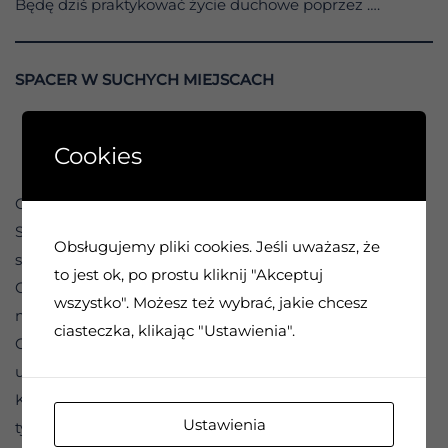
Będę dziś praktykować życie duchowe poprzez ….
SPACER W SUCHYCH MIEJSCACH
0:00 / 1:10
Cookies
Czy czuję niepokój?
Stawiając czoła trudnym sytuacjom, możemy
Obsługujemy pliki cookies. Jeśli uważasz, że
spodziewać się odczuwania pewnego dyskomfortu.
to jest ok, po prostu kliknij "Akceptuj
Często problemem osób uzależnionych jest napięcie i
wszystko". Możesz też wybrać, jakie chcesz
niepokój, nawet gdy wszystko wydaje się iść dobrze.
ciasteczka, klikając "Ustawienia".
Chociaż istnieje wiele wyjaśnień tego nieprzyjemnego
uczucia, rozwiązanie można znaleźć w programie 12
Kroków. Im pewniej czujemy się w naszym programie,
Ustawienia
tym mniej obaw będziemy odczuwać w obliczu