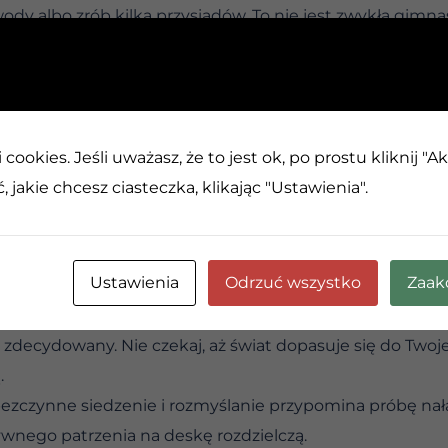
wody albo zrób kilka przysiadów. To nie jest zwykła gimna
o zazwyczaj wie o wiele szybciej niż głowa, że potrzebu
iągnąć ramiona albo opowiedzieć komuś kiepski żart, by
nikiem swojego złego nastroju. Zamiast z uporem man
cookies. Jeśli uważasz, że to jest ok, po prostu kliknij "A
mień pozycję. Umiejętność szybkiego przestawienia uwagi
 jakie chcesz ciasteczka, klikając "Ustawienia".
a, jakie możesz opanować. Kiedy czujesz, że utknąłeś 
eniać sytuację na zewnątrz, zajmij się swoją własną ener
Ustawienia
Odrzuć wszystko
Zaak
ent, w którym Twoja produktywność zamienia się w bez
posoby na złapanie świeżego spojrzenia – od drobnych g
 i zdecydowany. Nie czekaj, aż świat dopasuje się do Two
.
bezczynne siedzenie i rozmyślanie przypomina próbę n
nego patrzenia na deskę rozdzielczą.