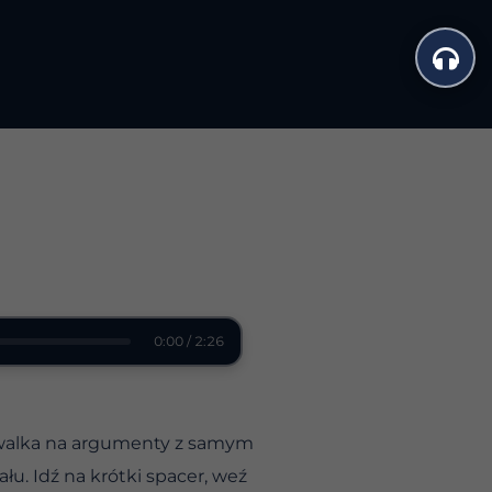
0:00 / 2:26
, walka na argumenty z samym
u. Idź na krótki spacer, weź