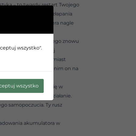
styka – to twardy restart Twojego
je zmiany otoczenia i złapania
 gęsta, ciężka atmosfera nagle
iaka analizować, dlaczego znowu
kceptuj wszystko".
 to jedna z najbardziej
w martwym punkcie, zamiast
gią. Przełam schemat, zanim on na
ceptuj wszystko
myślne wpatrywanie się w
estów po konkretne działanie.
jego samopoczucia. Ty rusz
aładowania akumulatora w