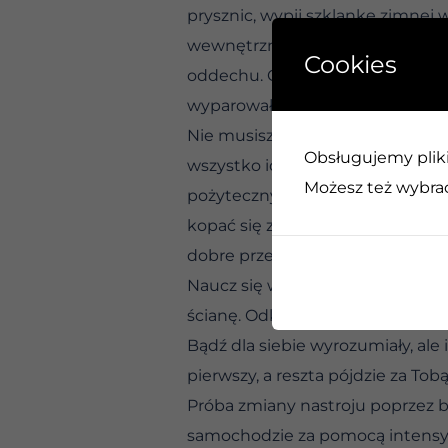
prysznic, wypij szklankę zimnej 
wewnętrznego systemu. Twoje ciał
Cookies
oddechu. Czasami wystarczy rozc
wyparowała z pokoju.
Nie musisz być darmowym zakład
Obsługujemy pliki 
wszystko idzie jak po grudzie, z
Możesz też wybrać,
pożytecznych technik przetrwani
kopać się z koniem i na siłę zmi
dobre przełamie Ciebie.
Naucz się w porę łapać ten mom
ścianę. Odkryj swoje prywatne s
Bądź dla siebie wyrozumiały, ale
pierwszy, a reszta pójdzie za Tobą
Próba zmiany nastroju poprzez 
samochodzie za pomocą intensyw