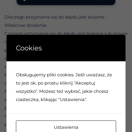
Dlaczego przyznanie się do błędu jest słuszne –
Właściwe działanie.
Czasami przyznanie się do błędu jest bolesne lub prawie
niemożliwe. Oznacza to, że prawdopodobnie będziemy
Cookies
popełniać te same błędy, dopóki nie zostaniemy
zmuszeni do stawienia czoła prawdzie. Dlaczego tak się
dzieje?
Obsługujemy pliki cookies. Jeśli uważasz, że
Problem leży w tym, co określamy jako EGO w naszych
to jest ok, po prostu kliknij "Akceptuj
dyskusjach na temat Programu Dwunastu Kroków.
wszystko". Możesz też wybrać, jakie chcesz
Angażujemy się w obronę tego ego przez cały czas,
ciasteczka, klikając "Ustawienia".
szczególnie w otoczeniu ludzi, którzy zdają się nas
poniżać. W takich sytuacjach przyznanie się do błędu
nie jest drobną korektą, ale całkowitą porażką,
przynajmniej w naszym wypaczonym sposobie
Ustawienia