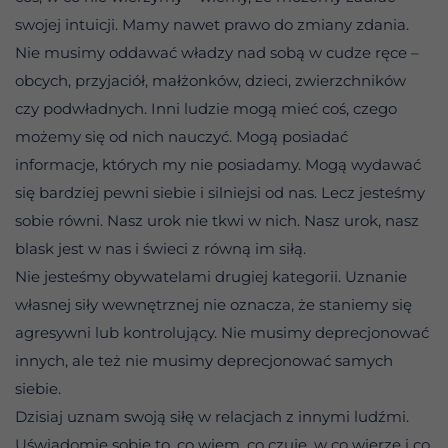
swojej intuicji. Mamy nawet prawo do zmiany zdania.
Nie musimy oddawać władzy nad sobą w cudze ręce –
obcych, przyjaciół, małżonków, dzieci, zwierzchników
czy podwładnych. Inni ludzie mogą mieć coś, czego
możemy się od nich nauczyć. Mogą posiadać
informacje, których my nie posiadamy. Mogą wydawać
się bardziej pewni siebie i silniejsi od nas. Lecz jesteśmy
sobie równi. Nasz urok nie tkwi w nich. Nasz urok, nasz
blask jest w nas i świeci z równą im siłą.
Nie jesteśmy obywatelami drugiej kategorii. Uznanie
własnej siły wewnętrznej nie oznacza, że staniemy się
agresywni lub kontrolujący. Nie musimy deprecjonować
innych, ale też nie musimy deprecjonować samych
siebie.
Dzisiaj uznam swoją siłę w relacjach z innymi ludźmi.
Uświadomię sobie to, co wiem, co czuję, w co wierzę i co