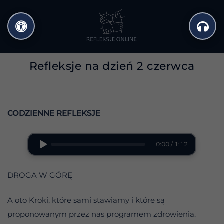
Przejdź
do
treści
Refleksje na dzień 2 czerwca
CODZIENNE REFLEKSJE
0:00 / 1:12
DROGA W GÓRĘ
A oto Kroki, które sami stawiamy i które są
proponowanym przez nas programem zdrowienia.