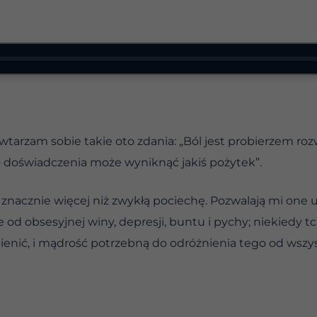
tarzam sobie takie oto zdania: „Ból jest probierzem rozwoj
go doświadczenia może wyniknąć jakiś pożytek”.
 znacznie więcej niż zwykłą pociechę. Pozwalają mi one 
ie od obsesyjnej winy, depresji, buntu i pychy; niekied
enić, i mądrość potrzebną do odróżnienia tego od wszys