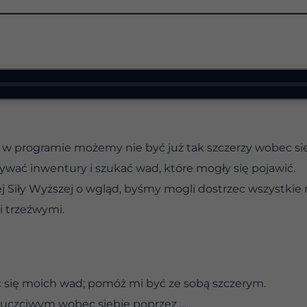
 programie możemy nie być już tak szczerzy wobec siebi
wać inwentury i szukać wad, które mogły się pojawić.
j Siły Wyższej o wgląd, byśmy mogli dostrzec wszystkie
i trzeźwymi.
ć się moich wad; pomóż mi być ze sobą szczerym.
 uczciwym wobec siebie poprzez …