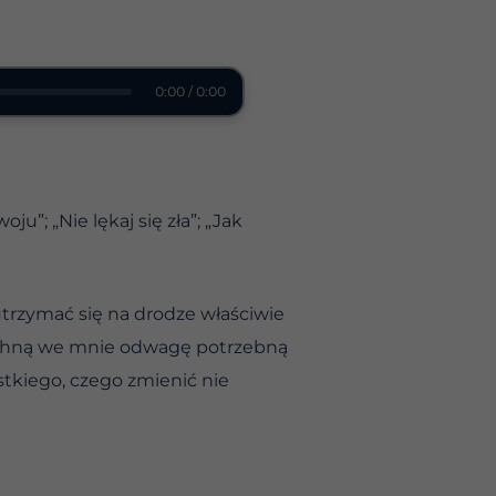
0:00 / 0:00
u”; „Nie lękaj się zła”; „Jak
utrzymać się na drodze właściwie
y tchną we mnie odwagę potrzebną
tkiego, czego zmienić nie