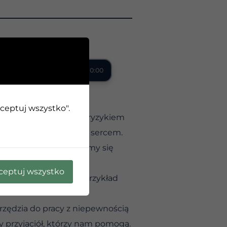
0:00 / 0:00
kceptuj wszystko".
ę o pracę wiąże się z ryzykiem
oże skutkować złamanym sercem.
osób. Słyszymy, że mamy się
onieść porażkę.
ceptuj wszystko
ę nim nadmiernie. Na przykład
rzędzia do pracy z niepewnością
 przyjaciół, którzy nam pomogą.