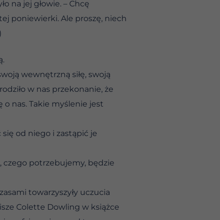
o na jej głowie. – Chcę
ej poniewierki. Ale proszę, niech
)
ą.
swoją wewnętrzną siłę, swoją
rodziło w nas przekonanie, że
ę o nas. Takie myślenie jest
ię od niego i zastąpić je
o, czego potrzebujemy, będzie
czasami towarzyszyły uczucia
pisze Colette Dowling w książce