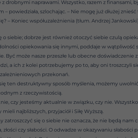
 z drobnymi naprawami. Wszystko, razem z finansami, był
– powiedziała, szlochając. – Nie mogę już dłużej znieść t
dę? – Koniec współuzależnienia (tłum. Andrzej Jankowski
ę o siebie; dobrze jest również otoczyć siebie czulą opiek
dolności opiekowania się innymi, poddaje w wątpliwość 
bie. Być może nasze przeszłe lub obecne doświadczenie z
i, a ich z kolei potrzebujemy po to, aby oni troszczyli si
zależnieniowych przekonań.
 się ten destruktywny sposób myślenia, możemy uwolnić s
godnym z rzeczywistością.
nie, czy jesteśmy aktualnie w związku, czy nie. Wszystk
li najbliższych, przyjaciół i Siłę Wyższą.
zatroszczyć się o siebie nie oznacza, że nie będą nam 
, złości czy słabości. O odwadze w okazywaniu słabości 