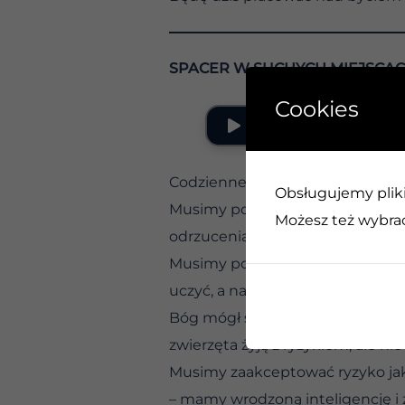
SPACER W SUCHYCH MIEJSCA
Cookies
Codzienne ryzyko…. Odwaga
Obsługujemy pliki 
Musimy podejmować pewne ryzyko,
Możesz też wybrać,
odrzucenia. Oszczędzanie pienię
Musimy podejmować takie ryzyko
uczyć, a nauka obejmuje równie
Bóg mógł stworzyć nas w taki spo
zwierzęta żyją z ryzykiem, ale n
Musimy zaakceptować ryzyko jak
– mamy wrodzoną inteligencję i 