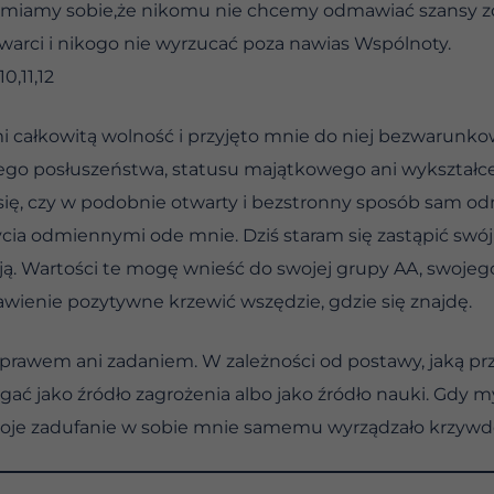
adamiamy sobie,że nikomu nie chcemy odmawiać szansy zd
twarci i nikogo nie wyrzucać poza nawias Wspólnoty.
0,11,12
 całkowitą wolność i przyjęto mnie do niej bezwarunko
ego posłuszeństwa, statusu majątkowego ani wykształcen
ię, czy w podobnie otwarty i bezstronny sposób sam odn
 odmiennymi ode mnie. Dziś staram się zastąpić swój lę
acją. Wartości te mogę wnieść do swojej grupy AA, swojeg
awienie pozytywne krzewić wszędzie, gdzie się znajdę.
prawem ani zadaniem. W zależności od postawy, jaką pr
egać jako źródło zagrożenia albo jako źródło nauki. Gdy 
moje zadufanie w sobie mnie samemu wyrządzało krzyw