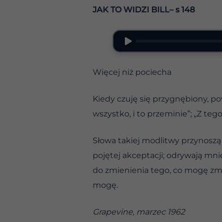
JAK TO WIDZI BILL– s 148
Więcej niż pociecha
Kiedy czuję się przygnębiony, pow
wszystko, i to przeminie”; „Z te
Słowa takiej modlitwy przynoszą
pojętej akceptacji; odrywają mn
do zmienienia tego, co mogę zmi
mogę.
Grapevine, marzec 1962