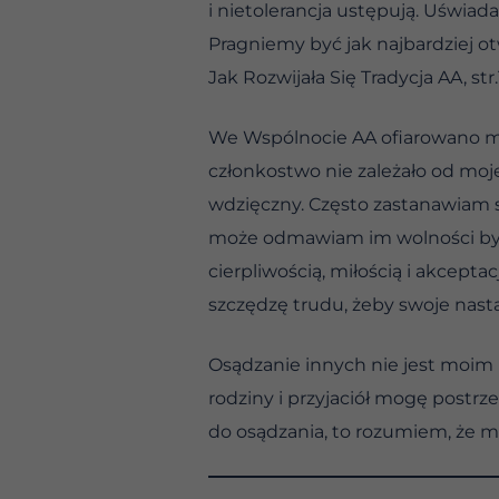
i nietolerancja ustępują. Uświ
Pragniemy być jak najbardziej o
Jak Rozwijała Się Tradycja AA, str.1
We Wspólnocie AA ofiarowano mi
członkostwo nie zależało od moj
wdzięczny. Często zastanawiam s
może odmawiam im wolności bycia
cierpliwością, miłością i akcept
szczędzę trudu, żeby swoje nast
Osądzanie innych nie jest moim 
rodziny i przyjaciół mogę postrz
do osądzania, to rozumiem, że 