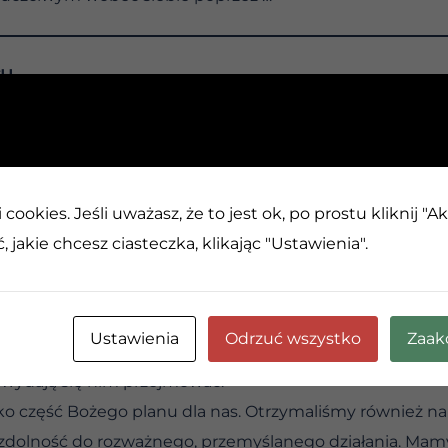
CH
cookies. Jeśli uważasz, że to jest ok, po prostu kliknij "A
 jeśli mamy nadzieję cokolwiek osiągnąć. Ubieganie si
 jakie chcesz ciasteczka, klikając "Ustawienia".
dzy wiąże się z ryzykiem ich utraty. Zakochanie się m
, ponieważ życie jest uporządkowane właśnie w taki sp
ż wchodzenie w nieznane sytuacje, w których możemy p
Ustawienia
Odrzuć wszystko
Zaak
sób, byśmy albo unikali ryzyka, albo nie przejmowali si
ie wydają się nim przejmować.
o część Bożego planu dla nas. Otrzymaliśmy również na
zdolność do rozważnego, przemyślanego działania. Mamy