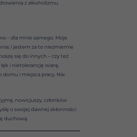
rowienia z alkoholizmu.
wo – dla mnie samego. Moje
ia; i jestem za to niezmiernie
oszę się do innych – czy też
k i nietolerancję wiarą,
o domu i miejsca pracy. Nie
zyjmę, nowicjuszy, członków
myślę o swojej dawnej skłonności
dę duchową.