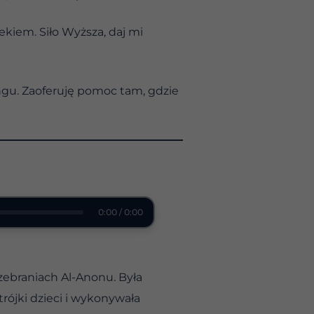
kiem. Siło Wyższa, daj mi
ngu. Zaoferuję pomoc tam, gdzie
0:00 / 0:00
zebraniach Al-Anonu. Była
rójki dzieci i wykonywała