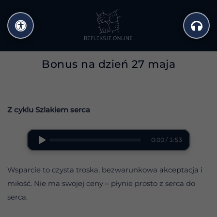
Przejdź
do
treści
Bonus na dzień 27 maja
Z cyklu Szlakiem serca
0:00 / 1:53
Wsparcie to czysta troska, bezwarunkowa akceptacja i
miłość. Nie ma swojej ceny – płynie prosto z serca do
serca.