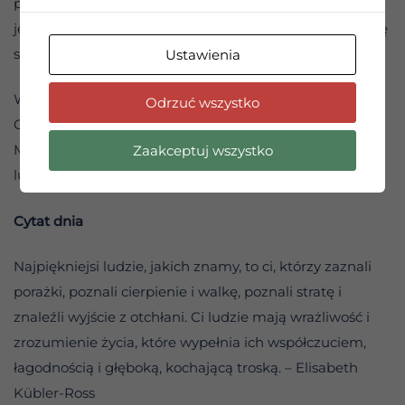
pierwiastek we wszechświecie i w każdym z nas, który
jest kochający, czuły i pełen troski. Jego dotyk naprawdę
sprawia, że wszystko staje się prostsze.
Ustawienia
Wsparcie uzdrawia. Przywraca duszy witalność i moc.
Odrzuć wszystko
Otwiera nas tak, jak słońce rozchyla płatki kwiatów.
Mówiąc najprościej: dawanie wsparcia sprawia, że Ty i
Zaakceptuj wszystko
ludzie wokół Ciebie odzyskujecie czyste szczęście.
Cytat dnia
Najpiękniejsi ludzie, jakich znamy, to ci, którzy zaznali
porażki, poznali cierpienie i walkę, poznali stratę i
znaleźli wyjście z otchłani. Ci ludzie mają wrażliwość i
zrozumienie życia, które wypełnia ich współczuciem,
łagodnością i głęboką, kochającą troską. – Elisabeth
Kübler-Ross