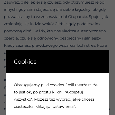
Zauważ, o ile lepiej się czujesz, gdy otrzymujesz je od
innych, gdy sam stajesz się dla siebie łagodny lub gdy
pozwalasz, by to wszechświat dał Ci oparcie. Spójrz, jak
zmieniają się ludzie wokół Ciebie, gdy podajesz im
pomocną dłoń. Każdy, kto doświadcza autentycznego
oparcia, czuje się odnowiony, bezpieczny i silniejszy.
Kiedy zaznasz prawdziwego wsparcia, ból i stres, które
dotąd budziły Cię każdego ranka, nagle tracą swoją
moc. Otwierasz oczy i czujesz radość z tego, że tu jesteś,
Cookies
że jesteś sobą i że wszystko jest w porządku.
Kiedy byliśmy mali, biegliśmy do bliskich, by opatrzyli
Obsługujemy pliki cookies. Jeśli uważasz, że
nam zdarte kolano lub przynieśli ulgę w trudnych
to jest ok, po prostu kliknij "Akceptuj
emocjach. Teraz jesteśmy dorośli, ale wciąż istnieje
wszystko". Możesz też wybrać, jakie chcesz
źródło, do którego możemy się zwrócić. Niektórzy
ciasteczka, klikając "Ustawienia".
nazywają je opiekuńczą, kobiecą stroną boskości. To ten