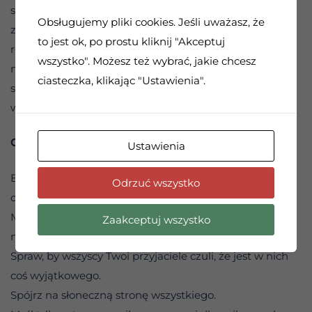
szczerze: „Nie muszę być idealny”. Pozwól sobie na
Obsługujemy pliki cookies. Jeśli uważasz, że
zabawę w procesie nauki. Twoje umiejętności będą
to jest ok, po prostu kliknij "Akceptuj
rosnąć stopniowo. Może na początku nie będziesz znał
wszystko". Możesz też wybrać, jakie chcesz
najlepszej drogi, ale jeśli nie przestaniesz próbować,
ciasteczka, klikając "Ustawienia".
szybko nauczysz się rozpoznawać, kiedy idziesz we
właściwym kierunku.
CYTAT DNIA
Ustawienia
Bądź tak silny, aby nic nie zakłóciło Twojego spokoju
Odrzuć wszystko
ducha.
Mów o zdrowiu, szczęściu i pomyślności każdej
Zaakceptuj wszystko
napotkanej osobie.
Spraw, by wszyscy Twoi przyjaciele czuli, że jest w nich
coś wyjątkowego.
Spójrz na słoneczną stronę wszystkiego.