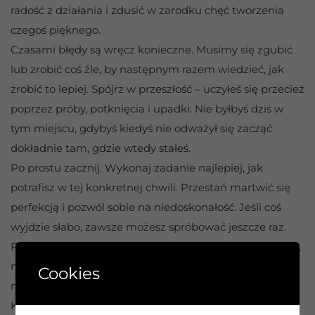
radość z działania i zdusić w zarodku chęć tworzenia
czegoś pięknego.
Czasami błędy są wręcz konieczne. Musimy się zgubić
lub zrobić coś źle, by następnym razem wiedzieć, jak
zrobić to lepiej. Spójrz w przeszłość – uczyłeś się przecież
poprzez próby, potknięcia i upadki. Nie byłbyś dziś w
tym miejscu, gdybyś kiedyś nie odważył się zacząć
dokładnie tam, gdzie wtedy stałeś.
Po prostu zacznij. Wykonaj zadanie najlepiej, jak
potrafisz w tej konkretnej chwili. Przestań martwić się
perfekcją i pozwól sobie na niedoskonałość. Jeśli coś
wyjdzie słabo, zawsze możesz spróbować jeszcze raz.
Pamiętaj, że kiedy działasz z miłością do samego siebie,
nigdy nie przegrywasz – zawsze uczysz się czegoś
Cookies
nowego o sobie, o zadaniu i o życiu.
Kochaj siebie na tyle, by spróbować. Powiedz sobie