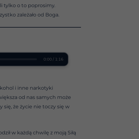
 tylko o to poprosimy.
szystko zależało od Boga.
0:00 / 1:16
kohol i inne narkotyki
ła większa od nas samych może
się, że życie nie toczy się w
dził w każdą chwilę z moją Siłą