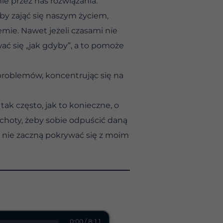
e przez nas rozwiązania.
by zająć się naszym życiem,
mie. Nawet jeżeli czasami nie
ć się „jak gdyby”, a to pomoże
 problemów, koncentrując się na
ak często, jak to konieczne, o
choty, żeby sobie odpuścić daną
a nie zaczną pokrywać się z moim
0:00 / 8:11