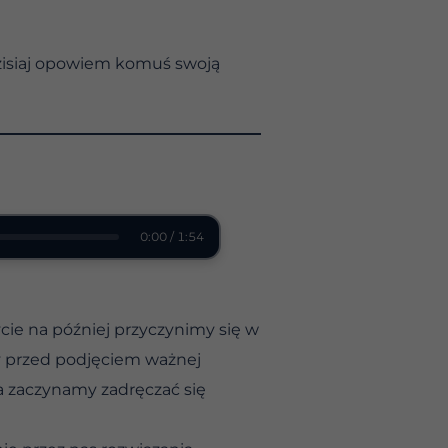
Dzisiaj opowiem komuś swoją
0:00 / 1:54
ycie na później przyczynimy się w
y przed podjęciem ważnej
 a zaczynamy zadręczać się