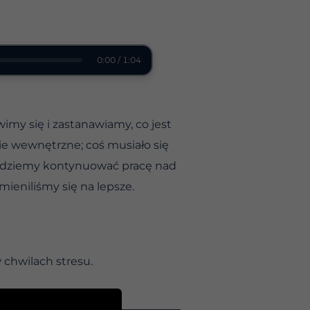
0:00 / 1:04
imy się i zastanawiamy, co jest
nie wewnętrzne; coś musiało się
 będziemy kontynuować pracę nad
ieniliśmy się na lepsze.
 chwilach stresu.