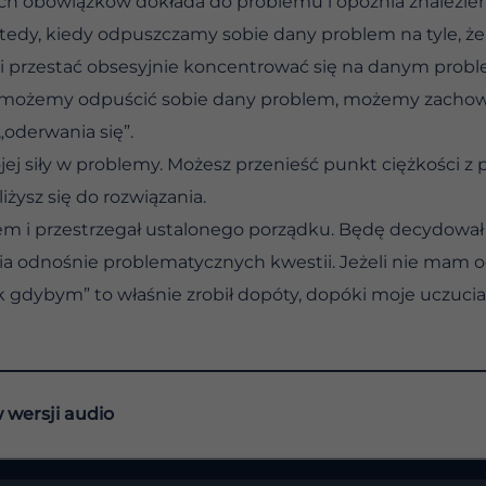
ch obowiązków dokłada do problemu i opóźnia znalezieni
tedy, kiedy odpuszczamy sobie dany problem na tyle, że
 przestać obsesyjnie koncentrować się na danym proble
e możemy odpuścić sobie dany problem, możemy zachowa
oderwania się”.
jej siły w problemy. Możesz przenieść punkt ciężkości z
liżysz się do rozwiązania.
iem i przestrzegał ustalonego porządku. Będę decydował t
a odnośnie problematycznych kwestii. Jeżeli nie mam o
k gdybym” to właśnie zrobił dopóty, dopóki moje uczuci
w wersji audio