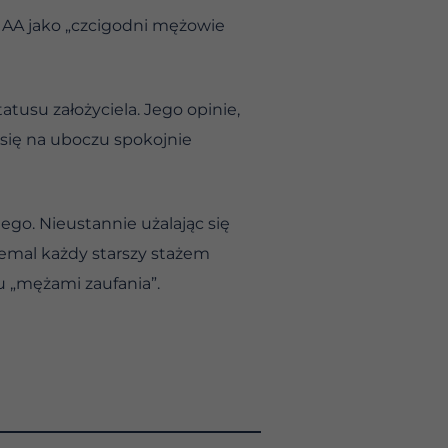
e AA jako „czcigodni mężowie
atusu założyciela. Jego opinie,
 się na uboczu spokojnie
ego. Nieustannie użalając się
emal każdy starszy stażem
u „mężami zaufania”.