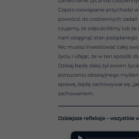
Zaniechanie życia lub codzienny
Często rozwiązanie przychodzi w
powrócić do codziennych zadań i
czujemy, że odpuściliśmy lub ż
nam osiągnąć stan pożądanego „
Nic musisz inwestować całej swo
życiu i ufając, że w ten sposób zb
Dzisiaj będę dalej żył swoim życ
porzuceniu obsesyjnego myśleni
sprawę, będę zachowywał się „ja
zachowaniem.
Dzisiejsze refleksje – wszystkie 