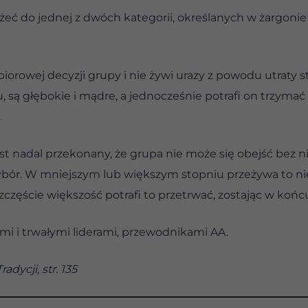
eżeć do jednej z dwóch kategorii, określanych w żargoni
orowej decyzji grupy i nie żywi urazy z powodu utraty st
 są głębokie i mądre, a jednocześnie potrafi on trzymać
.
t nadal przekonany, że grupa nie może się obejść bez ni
bór. W mniejszym lub większym stopniu przeżywa to ni
zczęście większość potrafi to przetrwać, zostając w końc
tymi i trwałymi liderami, przewodnikami AA.
dycji, str. 135