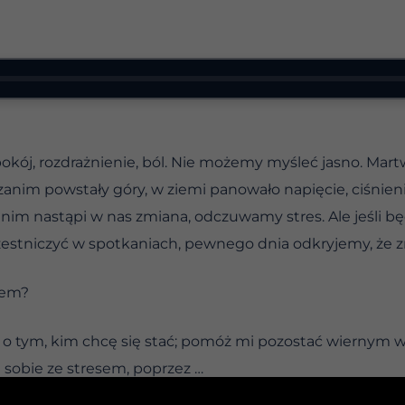
kój, rozdrażnienie, ból. Nie możemy myśleć jasno. Martw
: zanim powstały góry, w ziemi panowało napięcie, ciśnie
Zanim nastąpi w nas zmiana, odczuwamy stres. Ale jeśli
zestniczyć w spotkaniach, pewnego dnia odkryjemy, że zm
esem?
o tym, kim chcę się stać; pomóż mi pozostać wiernym w
ę sobie ze stresem, poprzez …