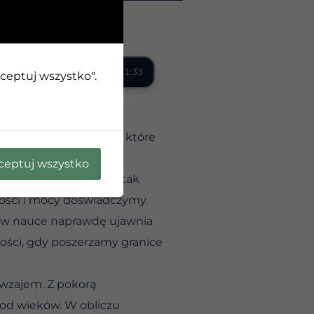
0:00 / 1:33
kceptuj wszystko".
niezłe stwierdzenie, w które
ceptuj wszystko
ą, że nasze życie jest tak
ości i mocy doświadczymy.
p w nauce naprawdę ujawnia
ości, gdy poszerzamy granice
awzajem. Z pokorą
 od wieków. W obliczu