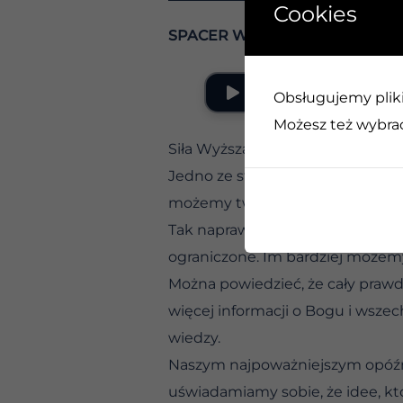
Cookies
SPACER W SUCHYCH MIEJSCA
Obsługujemy pliki 
Możesz też wybrać,
Siła Wyższa nie ma ograniczeń 
Jedno ze starożytnych powiedzeń 
możemy twierdzić, że wierzymy, a
Tak naprawdę chodzi o to, że Bóg 
ograniczone. Im bardziej możem
Można powiedzieć, że cały praw
więcej informacji o Bogu i wsze
wiedzy.
Naszym najpoważniejszym opóźni
uświadamiamy sobie, że idee, k