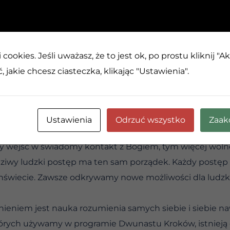
CH
cookies. Jeśli uważasz, że to jest ok, po prostu kliknij "A
 jakie chcesz ciasteczka, klikając "Ustawienia".
– droga duchowa
głosi, że „z Bogiem wszystko jest możliwe”. To całkiem 
le nie żyjemy tak, jakbyśmy wierzyli.
Ustawienia
Odrzuć wszystko
Zaak
istnieje poza warunkami i ograniczeniami, które sprawiaj
y wejść w świadomy kontakt z Bogiem, tym więcej woln
dziwy ludzki postęp ma ten sam porządek. Każdy postę
chświecie. Zawsze odkrywamy nowe możliwości dla ludzk
eniem jest nauka rozumienia samych siebie i siebie n
tórych używamy w programie Dwunastu Kroków, istnieją