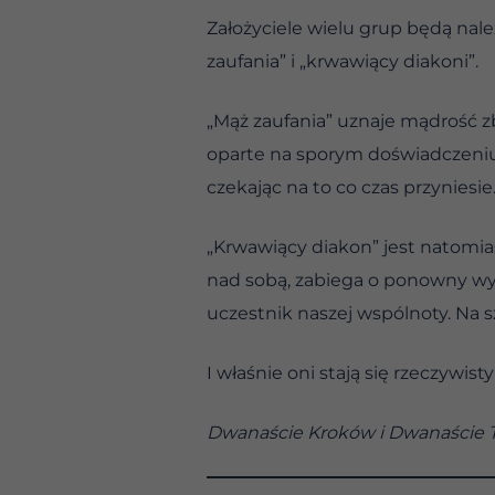
Założyciele wielu grup będą nal
zaufania” i „krwawiący diakoni”.
„Mąż zaufania” uznaje mądrość zbi
oparte na sporym doświadczeniu,
czekając na to co czas przyniesie
„Krwawiący diakon” jest natomias
nad sobą, zabiega o ponowny wy
uczestnik naszej wspólnoty. Na s
I właśnie oni stają się rzeczywis
Dwanaście Kroków i Dwanaście Tra