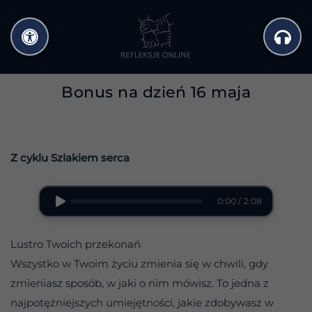
Przejdź
do
treści
Bonus na dzień 16 maja
Z cyklu Szlakiem serca
0:00 / 2:08
Lustro Twoich przekonań
Wszystko w Twoim życiu zmienia się w chwili, gdy
zmieniasz sposób, w jaki o nim mówisz. To jedna z
najpotężniejszych umiejętności, jakie zdobywasz w