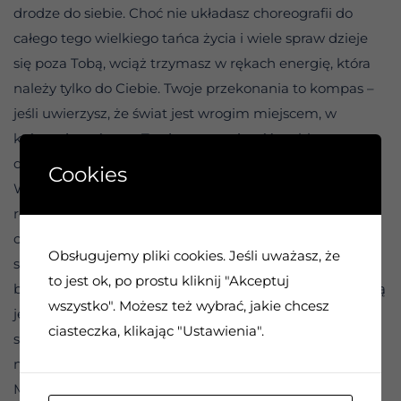
drodze do siebie. Choć nie układasz choreografii do
całego tego wielkiego tańca życia i wiele spraw dzieje
się poza Tobą, wciąż trzymasz w rękach energię, która
należy tylko do Ciebie. Twoje przekonania to kompas –
jeśli uwierzysz, że świat jest wrogim miejscem, w
którym jesteś sam, Twoja rzeczywistość szybko
dostosuje się do tej wizji.
Cookies
Wsłuchaj się w swoje myśli. Zwróć uwagę na to, jak
reagujesz i co mówisz o innych, ale przede wszystkim –
co powtarzasz o sobie. Te wszystkie zdania zaczynające
Obsługujemy pliki cookies. Jeśli uważasz, że
się od „nie mogę” to fundamenty więzienia, które sam
to jest ok, po prostu kliknij "Akceptuj
budujesz. Twoje słowa nie są tylko opisem świata; one są
wszystko". Możesz też wybrać, jakie chcesz
jego instrukcją obsługi. To, co codziennie powtarzasz,
ciasteczka, klikając "Ustawienia".
staje się prawdą, do której zdążyłeś się już
niebezpiecznie przyzwyczaić.
Masz jednak prawo napisać tę instrukcję od nowa.