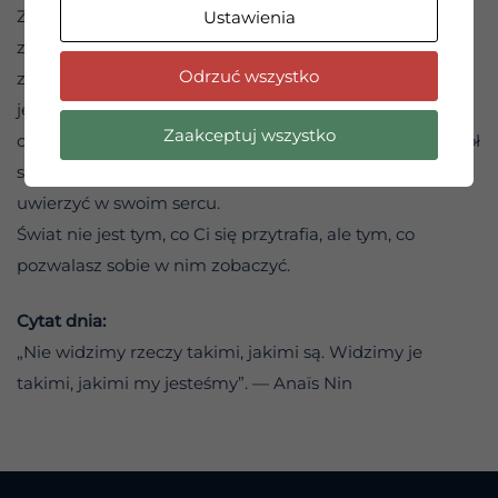
Zacznij wypowiadać swoje nowe przekonania na głos,
Ustawienia
zapisuj je, oswajaj się z nimi. Odważ się uwierzyć, że
Odrzuć wszystko
zasługujesz na miłość i że życie może Ci sprzyjać. To nie
jest naiwność – to aktywny udział w tworzeniu Twojej
Zaakceptuj wszystko
codzienności. Krok po kroku zaczniesz dostrzegać wokół
siebie dokładnie to, w co najpierw odważyłeś się
uwierzyć w swoim sercu.
Świat nie jest tym, co Ci się przytrafia, ale tym, co
pozwalasz sobie w nim zobaczyć.
Cytat dnia:
„Nie widzimy rzeczy takimi, jakimi są. Widzimy je
takimi, jakimi my jesteśmy”. — Anaïs Nin