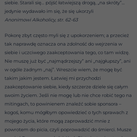
siebie. Starali się… pójść łatwiejszą drogą, „na skróty”…
jedynie wydawało im się, że się ukorzyli
Anonimowi Alkoholicy, str. 62-63
Pokorę zbyt często myli się z upokorzeniem; a przecież
tak naprawdę oznacza ona zdolność do wejrzenia w
siebie i uczciwego zaakceptowania tego, co tam widzę.
Nie muszę już być „najmądrzejszy” ani „najgłupszy”, ani
w ogóle żadnym „naj”. Wreszcie wiem, że mogę być
takim jakim jestem. Łatwiej mi przychodzi
zaakceptowanie siebie, kiedy szczerze dziele się całym
swoim życiem. Jeśli nie mogę lub nie chce robić tego na
mitingach, to powinienem znaleźć sobie sponsora –
kogoś, komu mógłbym opowiedzieć o tych sprawach z
mojego życia, które mogą zaprowadzić mnie z
powrotem do picia, czyli poprowadzić do śmierci. Musze