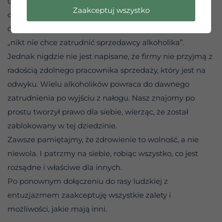
oznacza utratę możliwości. Pewna osoba, na przykład,
Zaakceptuj wszystko
często mówiła swoim przyjaciołom, że nie może wrócić
do swojego dawnego zawodu sprzedawcy, ponieważ
„nikt nie chce zatrudnić sprzedawcy alkoholika”.
Jednak nigdzie nie jest napisane, że firmy nie przyjmą z
radością zdolnego pracownika sprzedaży, który jest na
odwyku. Wielu alkoholików powraca do dawnego
zatrudnienia po wyjściu z nałogu. Nasz znajomy po
prostu tworzył prawo dla siebie, wierząc, że został
zablokowany w tej dziedzinie.
Zawsze pamiętajmy, że zdrowienie to wolność, a nie
niewola. I patrzmy na siebie, robiąc wszystko, co jest
rozsądne i właściwe dla innych.
Po ponownym dołączeniu do rasy ludzkiej z
entuzjazmem zaakceptuję wszystkie zalety i
możliwości, jakie mają inni.