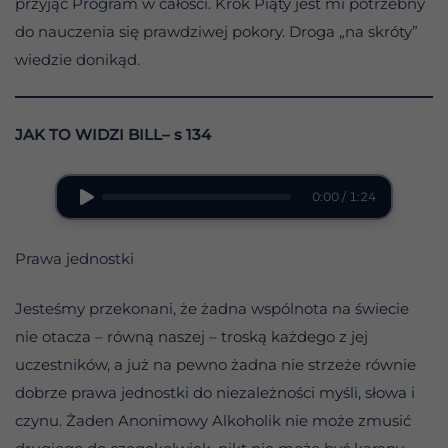
przyjąć Program w całości. Krok Piąty jest mi potrzebny
do nauczenia się prawdziwej pokory. Droga „na skróty”
wiedzie donikąd.
JAK TO WIDZI BILL– s 134
0:00 / 1:24
Prawa jednostki
Jesteśmy przekonani, że żadna wspólnota na świecie
nie otacza – równą naszej – troską każdego z jej
uczestników, a już na pewno żadna nie strzeże równie
dobrze prawa jednostki do niezależności myśli, słowa i
czynu. Żaden Anonimowy Alkoholik nie może zmusić