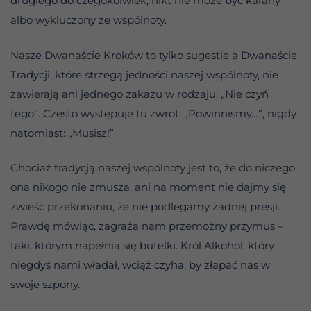
drugiego do czegokolwiek, nikt nie może być karany
albo wykluczony ze wspólnoty.
Nasze Dwanaście Kroków to tylko sugestie a Dwanaście
Tradycji, które strzegą jedności naszej wspólnoty, nie
zawierają ani jednego zakazu w rodzaju: „Nie czyń
tego”. Często występuje tu zwrot: „Powinniśmy…”, nigdy
natomiast: „Musisz!”.
Chociaż tradycją naszej wspólnoty jest to, że do niczego
ona nikogo nie zmusza, ani na moment nie dajmy się
zwieść przekonaniu, że nie podlegamy żadnej presji.
Prawdę mówiąc, zagraża nam przemożny przymus –
taki, którym napełnia się butelki. Król Alkohol, który
niegdyś nami władał, wciąż czyha, by złapać nas w
swoje szpony.