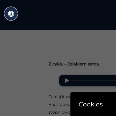
Przejdź
do
treści
Z cyklu – Szlakiem serca
Zaufaj każdemu krokowi
Cookies
Bądź obecny na każdym etapie s
stopniowo – przechodząc przez k