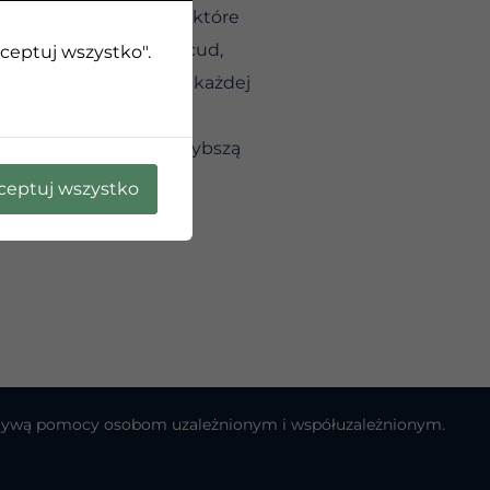
iejsze odcinki drogi, które
pu przynosi nam ten cud,
kceptuj wszystko".
 dla każdego z nas w każdej
do wiadomości, że najszybszą
ceptuj wszystko
cjatywą pomocy osobom uzależnionym i współuzależnionym.