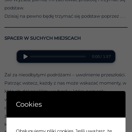
podstaw.
Dzisiaj na pewno będę trzymać się podstaw poprzez . . .
SPACER W SUCHYCH MIEJSCACH
0:00 / 1:57
Żal za nieodbytymi podróżami – uwolnienie przeszłości.
Patrząc wstecz, każdy z nas może wskazać momenty, w
których dokonaliśmy wyborów, które pomogły
wyznaczyć kierunek naszego życia. Łatwo jest tracić
Cookies
czas i energię na zastanawianie się, jak wyglądałoby
życie, gdybyśmy dokonali innych wyborów w tych
krytycznych momentach.
Obsługujemy pliki cookies. Jeśli uważasz, że