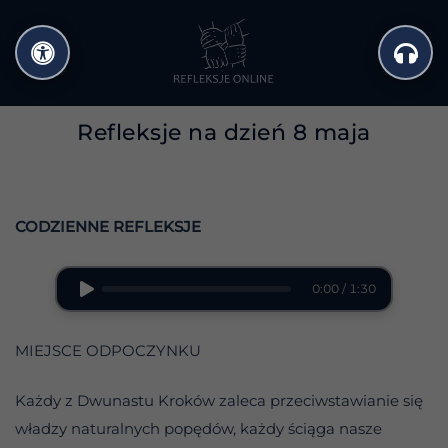
Przejdź
do
treści
Refleksje na dzień 8 maja
CODZIENNE REFLEKSJE
0:00 / 1:30
MIEJSCE ODPOCZYNKU
Każdy z Dwunastu Kroków zaleca przeciwstawianie się
władzy naturalnych popędów, każdy ściąga nasze