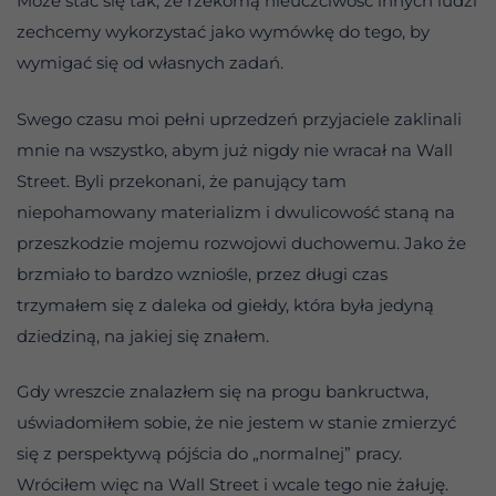
Może stać się tak, że rzekomą nieuczciwość innych ludzi
zechcemy wykorzystać jako wymówkę do tego, by
wymigać się od własnych zadań.
Swego czasu moi pełni uprzedzeń przyjaciele zaklinali
mnie na wszystko, abym już nigdy nie wracał na Wall
Street. Byli przekonani, że panujący tam
niepohamowany materializm i dwulicowość staną na
przeszkodzie mojemu rozwojowi duchowemu. Jako że
brzmiało to bardzo wzniośle, przez długi czas
trzymałem się z daleka od giełdy, która była jedyną
dziedziną, na jakiej się znałem.
Gdy wreszcie znalazłem się na progu bankructwa,
uświadomiłem sobie, że nie jestem w stanie zmierzyć
się z perspektywą pójścia do „normalnej” pracy.
Wróciłem więc na Wall Street i wcale tego nie żałuję.