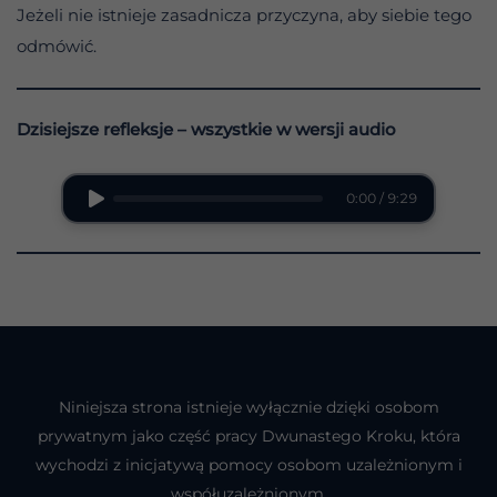
Jeżeli nie istnieje zasadnicza przyczyna, aby siebie tego
odmówić.
Dzisiejsze refleksje – wszystkie w wersji audio
0:00 / 9:29
Niniejsza strona istnieje wyłącznie dzięki osobom
prywatnym jako część pracy Dwunastego Kroku, która
wychodzi z inicjatywą pomocy osobom uzależnionym i
współuzależnionym.