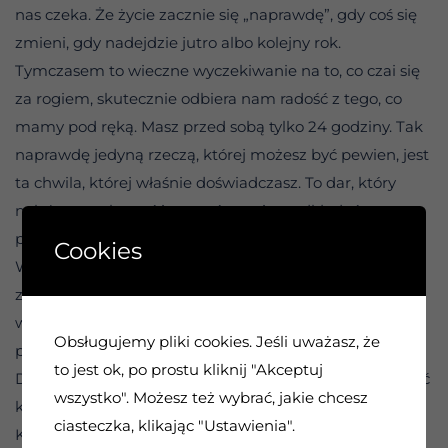
nas czeka. Że życie zacznie się „naprawdę”, gdy coś się
zmieni, gdy nadejdzie jutro albo kolejny rok.
Tymczasem to wieczne wyczekiwanie na to, co czai się
za rogiem, skutecznie odbiera nam radość z tego, co
mamy pod ręką. Masz przed sobą tylko 24 godziny. Tak
naprawdę jedyną rzeczą, której możesz być pewien, jest
ta chwila, której właśnie doświadczasz. To dar, który
należy rozpakować i poczuć, zamiast odkładać go na
półkę „na później”.
Cookies
Większość z nas potrafi spojrzeć wstecz i poczuć żal, że
zbyt późno doceniliśmy jakąś relację lub ważne
wydarzenie. Zrozumienie przyszło wtedy, gdy było już
Obsługujemy pliki cookies. Jeśli uważasz, że
po wszystkim. Możesz jednak przerwać ten schemat.
to jest ok, po prostu kliknij "Akceptuj
Dzięki praktyce i uważności możesz nauczyć się czerpać
wszystko". Możesz też wybrać, jakie chcesz
korzyści z dnia dzisiejszego – godzina po godzinie.
ciasteczka, klikając "Ustawienia".
Każda ucieczka myślami w daleką przyszłość to