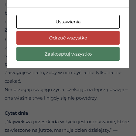
hamulec dla Twojego duchowego rozwoju. Życie
błogosławi nas tylko teraz, w rytmie jednego oddechu
na raz.
Ustawienia
Życie w teraźniejszości to Twój wybór. Na początku
Odrzuć wszystko
pewnie będziesz potrzebować przypomnień, żeby nie
„odpływać” w marzenia o lepszym jutrze, ale z czasem
Zaakceptuj wszystko
stanie się to Twoim najcenniejszym nawykiem. Po
prostu wejdź w swoje życie z pełną odpowiedzialnością.
Zasługujesz na to, żeby w nim być, a nie tylko na nie
czekać.
Nie przegap swojego życia, czekając na lepszą okazję –
ona właśnie trwa i nigdy się nie powtórzy.
Cytat dnia
„Największą przeszkodą w życiu jest oczekiwanie, które
zawieszone na jutrze, marnuje dzień dzisiejszy.” —