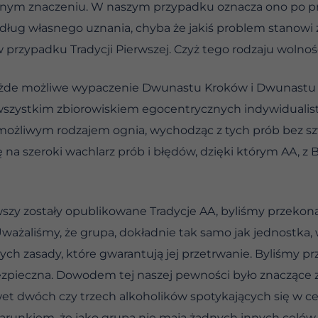
nym znaczeniu. W naszym przypadku oznacza ono po pr
ug własnego uznania, chyba że jakiś problem stanowi z
 przypadku Tradycji Pierwszej. Czyż tego rodzaju wolnoś
ż każde możliwe wypaczenie Dwunastu Kroków i Dwunastu T
szystkim zbiorowiskiem egocentrycznych indywidualistó
ożliwym rodzajem ognia, wychodząc z tych prób bez szw
ę na szeroki wachlarz prób i błędów, dzięki którym AA, z
rwszy zostały opublikowane Tradycje AA, byliśmy przekon
ważaliśmy, że grupa, dokładnie tak samo jak jednostka, 
ych zasady, które gwarantują jej przetrwanie. Byliśmy p
zpieczna. Dowodem tej naszej pewności było znaczące z
Nawet dwóch czy trzech alkoholików spotykających się w 
warunkiem, że jako grupa nie mają żadnych innych celów 