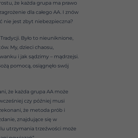
ostu, że każda grupa ma prawo
agrożenie dla całego AA. I znów
ć nie jest zbyt niebezpieczna?
radycji. Było to nieuniknione,
w. My, dzieci chaosu,
anku i jak sądzimy – mądrzejsi.
 Bożą pomocą, osiągnęło swój
ani, że każda grupa AA może
wcześniej czy później musi
rzekonani, że metoda prób i
danie, znajdujące się w
celu utrzymania trzeźwości może
ani powiązań”.