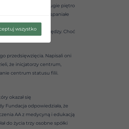
o pijanemu długów. Drugie piętro
żeniach twórców to wspaniałe
ceptuj wszystko
zy, i to cudzych pieniędzy. Choć
o przedsięwzięcia. Napisali oni
eli, że inicjatorzy centrum,
nie centrum statusu filii.
óry okazał się
dy Fundacja odpowiedziała, że
ączenia AA z medycyną i edukacją
ał do życia trzy osobne spółki