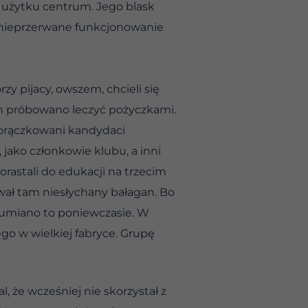
o użytku centrum. Jego blask
i nieprzerwane funkcjonowanie
zy pijacy, owszem, chcieli się
ych próbowano leczyć pożyczkami.
zgorączkowani kandydaci
 jako członkowie klubu, a inni
orastali do edukacji na trzecim
ował tam niesłychany bałagan. Bo
ozumiano to poniewczasie. W
o w wielkiej fabryce. Grupę
l, że wcześniej nie skorzystał z