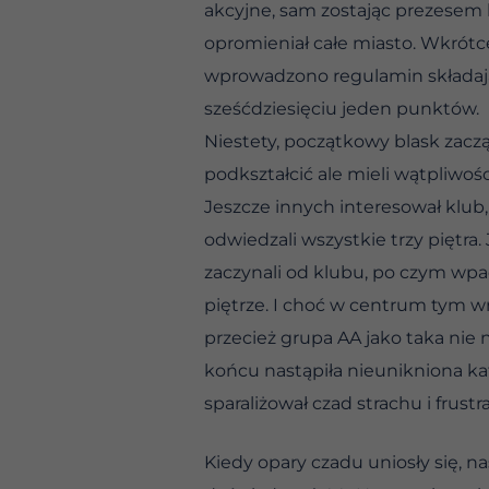
akcyjne, sam zostając prezesem 
opromieniał całe miasto. Wkrótc
wprowadzono regulamin składają
sześćdziesięciu jeden punktów.
Niestety, początkowy blask zaczął
podkształcić ale mieli wątpliwoś
Jeszcze innych interesował klub,
odwiedzali wszystkie trzy piętra.
zaczynali od klubu, po czym wpad
piętrze. I choć w centrum tym w
przecież grupa AA jako taka nie 
końcu nastąpiła nieunikniona ka
sparaliżował czad strachu i frustra
Kiedy opary czadu uniosły się, nas