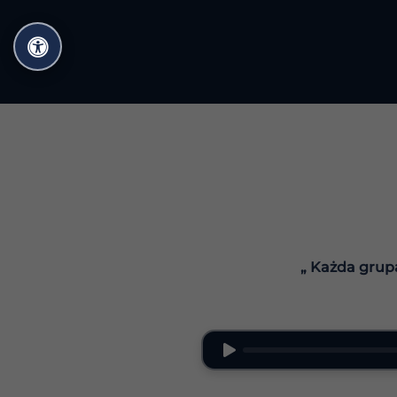
Przejdź
do
treści
„ Każda grup