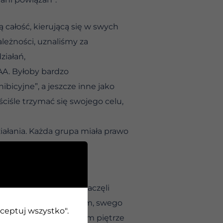
 całość, kierującą się w swych
eżności, uznaliśmy za
iałań,
AA. Byłoby bardzo
ibicyjne”, a jeszcze inne jako
ściśle trzymać się swojego celu,
iałania. Każda grupa miała prawo
ieście, nazwijmy je
rzeni seniorzy grup zaczęli
trum pomocy alkoholikom, swego
kceptuj wszystko".
 się klub. Na pierwszym piętrze