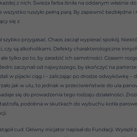
każdej z nich. Świeża farba lśniła na oddanym właśnie d
e wszystko ruszyło pełną parą. By zapewnić bezbłędne 
cy się z
 szybko przygasać. Chaos zaczął wypierać spokój. Niektór
ci, czy są alkoholikami. Defekty charakterologiczne inn
 ale tylko po to, by zaradzić ich samotności. Czasem ro
 Jedni zaczynali od najwyższego, by skończyć na parterze,
ali w pijacki ciąg i – zaliczając po drodze odwykówkę – d
rzało jak w ulu, to jednak w przeciwieństwie do ula pan
nadaje się do prowadzenia tego rodzaju działalności. Zr
tastrofa, podobna w skutkach do wybuchu kotła paroweg
cji.
tąpił cud. Główny inicjator napisał do Fundacji. Wyraził ża