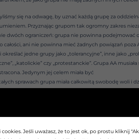
yliśmy się na odwagę, by uznać każdą grupę za oddzielną
sumieniem. Przyznając grupom tak ogromny zakres niezal
ie dwóch ograniczeń: grupa nie powinna podejmować dz
o całości, ani nie powinna mieć żadnych powiązań poza 
kreślać jedne grupy jako „tolerancyjne”, inne jako „proh
ne”, „katolickie” czy „protestanckie”. Grupa AA musiała 
stracona. Jedynym jej celem miała być
ałych sprawach grupa miała całkowitą swobodę woli i dz
tawało wiele grup złożonych z zapaleńców. W pewnym m
a AA. Mieszkańcy byli bardzo tym podekscytowani. Rozma
oszli do wniosku, że miastu potrzebne jest wielkie cen
cookies. Jeśli uważasz, że to jest ok, po prostu kliknij "A
 AA mogłyby wszędzie powielać. Na parterze znajdowałby