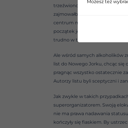
Możesz też wybrać,
trzeźwiono by alkoholików i wrę
zajmowałby ośrodek edukacyjny 
centrum miało mieć jeszcze kilka
początek jednak można by zacząć
trudno w to uwierzyć, zamożni m
Ale wśród samych alkoholików zn
list do Nowego Jorku, chcąc się d
pragnąc wszystko ostatecznie zak
Autorzy listu byli sceptyczni i za
Jak zwykle w takich przypadkach
superorganizatorem. Swoją elokw
nie ma prawa nadawania statusu f
kończyły się fiaskiem. By ustrze