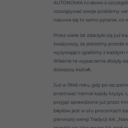
AUTONOMIA to słowo o szczegól
rozwiązywać swoje problemy wedł
nasuwa się to samo pytanie, co w
Przez wiele lat zdarzyło się ju
zważywszy, że jesteśmy przede w
wyzywająco igraliśmy z każdym m
Właśnie te wypaczenia złożyły si
dzisiejszy kształt.
Już w 1946 roku, gdy po raz pie
przetrwać niemal każdy kryzys. U
przyjąć sprawdzone już przez inn
błędów jest w stu procentach be
pierwszej wersji Tradycji AA: „
określić się jako grupa AA, pod 