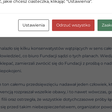
 jakie chcesz ciasteczka, klikając "Ustawienia".
czano by im pieniądze na uregulowanie zaciągniętych p
nie budzący oczywiście żadnych wątpliwości. W wyobra
 pięter, na
Ustawienia
Odrzuć wszystko
Zaak
 od tych trzech. Wszystko to kosztowałoby wiele pienięd
ieszkańcy miasta kupili pomysł.
alazło się kilku konserwatystów wątpiących w sens całeg
owiedzieć, co biuro Fundacji sądzi o tych planach. Wiedzi
lepać, zamierzali zwrócić się do Fundacji z prośbą o nada
niepokojeni.
 ton całemu przedsięwzięciu nadawał jeden człowiek, kt
encją rozpraszał wszelkie obawy, i to nawet wówczas, g
ilii oraz ostrzegła, że wszystkie dotychczasowe próby ł
c się przed takim niebezpieczeństwem, organizator powoł