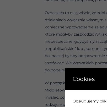
Oznaczało to oczywiście, że zdob
działaniach wyłącznie własnym 
konieczne wprowadzenie zaledw
które mogłyby zaszkodzić AA jak
niebezpieczne, gdybyśmy zaczęli o
„republikańskie” lub „komunistycz
bo inaczej byłaby bezpowrotnie 
trzeźwość. We wszystkich pozost
do popełniania błędów.
Cookies
W początkowym okresie AA pows
Middletown zawrzało od działani
myśleć, co by tu udoskonalić. D
Obsługujemy pliki 
rodzaju model, który inne grupy