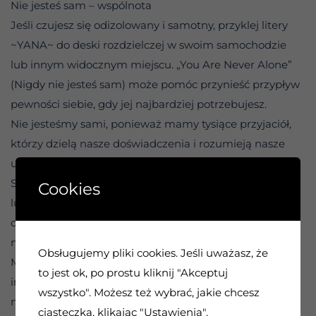
Nie jesteś sam – wspólnota
Jeśli czujesz się odizolowany i samotny, przyklej litery
~YANA~ do deski rozdzielczej w swoim samochodzie
lub innym widocznym miejscu. „You Are Never Alone”
(Nigdy nie jesteś sam) może pomóc przynieść przypływ
pewności siebie, gdy jej najbardziej potrzebujesz.
Nie jesteśmy sami, ponieważ mamy tysiące przyjaciół,
którzy dzielą nasze doświadczenia i rozumieją nasze
uczucia. Nie jesteśmy również sami, ponieważ mamy
Siłę Wyższą, która przewodniczy sprawom całej
Cookies
ludzkości. Nigdy nie jesteśmy i nie będziemy oddzieleni
od tej Siły, z wyjątkiem wyobrażenia które możemy
mieć w naszych własnych umysłach.
Obsługujemy pliki cookies. Jeśli uważasz, że
Musimy pamiętać, że zawsze będziemy potrzebować
to jest ok, po prostu kliknij "Akceptuj
innych ludzi. Możemy wierzyć, że jesteśmy całkowicie
wszystko". Możesz też wybrać, jakie chcesz
niezależni, ale prawda jest taka, że żadna osoba nie
ciasteczka, klikając "Ustawienia".