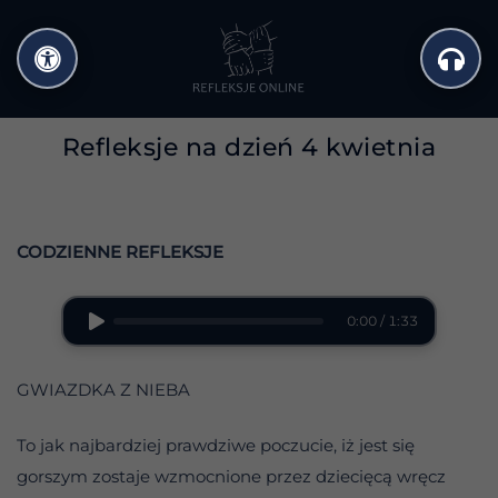
Przejdź
do
treści
Refleksje na dzień 4 kwietnia
CODZIENNE REFLEKSJE
0:00 / 1:33
GWIAZDKA Z NIEBA
To jak najbardziej prawdziwe poczucie, iż jest się
gorszym zostaje wzmocnione przez dziecięcą wręcz