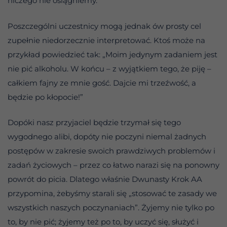
niczego nie osiągniemy.
Poszczególni uczestnicy mogą jednak ów prosty cel
zupełnie niedorzecznie interpretować. Ktoś może na
przykład powiedzieć tak: „Moim jedynym zadaniem jest
nie pić alkoholu. W końcu – z wyjątkiem tego, że piję –
całkiem fajny ze mnie gość. Dajcie mi trzeźwość, a
będzie po kłopocie!”
Dopóki nasz przyjaciel będzie trzymał się tego
wygodnego alibi, dopóty nie poczyni niemal żadnych
postępów w zakresie swoich prawdziwych problemów i
zadań życiowych – przez co łatwo narazi się na ponowny
powrót do picia. Dlatego właśnie Dwunasty Krok AA
przypomina, żebyśmy starali się „stosować te zasady we
wszystkich naszych poczynaniach”. Żyjemy nie tylko po
to, by nie pić; żyjemy też po to, by uczyć się, służyć i