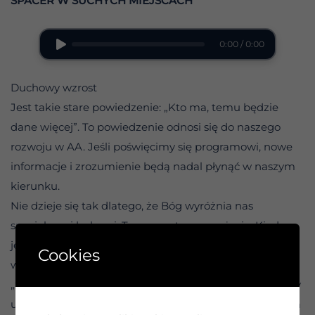
SPACER W SUCHYCH MIEJSCACH
0:00 / 0:00
Duchowy wzrost
Jest takie stare powiedzenie: „Kto ma, temu będzie
dane więcej”. To powiedzenie odnosi się do naszego
rozwoju w AA. Jeśli poświęcimy się programowi, nowe
informacje i zrozumienie będą nadal płynąć w naszym
kierunku.
Nie dzieje się tak dlatego, że Bóg wyróżnia nas
specjalnymi łaskami. To po prostu prawo życia. Kiedy
jesteśmy zainteresowani jakimś tematem, znajdujemy
Cookies
więcej wiedzy, która przychodzi do nas niemal
„znienacka”, gdy nadal jej szukamy. To prawie tak, jakby
ukryte siły gromadziły pomysły i popychały je w naszym