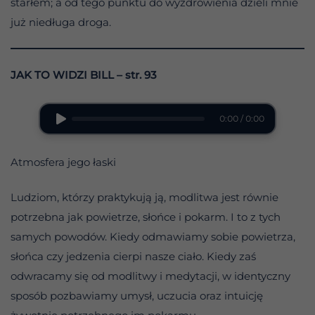
starłem; a od tego punktu do wyzdrowienia dzieli mnie
już niedługa droga.
JAK TO WIDZI BILL – str. 93
0:00 / 0:00
Atmosfera jego łaski
Ludziom, którzy praktykują ją, modlitwa jest równie
potrzebna jak powietrze, słońce i pokarm. I to z tych
samych powodów. Kiedy odmawiamy sobie powietrza,
słońca czy jedzenia cierpi nasze ciało. Kiedy zaś
odwracamy się od modlitwy i medytacji, w identyczny
sposób pozbawiamy umysł, uczucia oraz intuicję