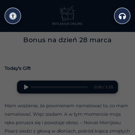
Przejdź
do
treści
Bonus na dzień 28 marca
Today’s Gift
0:00 / 1:35
Mam wrażenie, że powinienem namalować to, co mam
namalować. Więc siadam. A w tym momencie moja
ręka porusza się i powstaje obraz. – Norval Morrijeau
Pisarz siedzi z głową w dłoniach, pośród kopca zmiętych