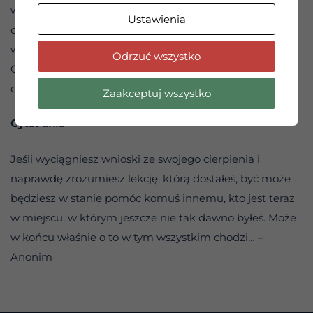
wiarę, by zaakceptować to, co się dzieje, jako
Ustawienia
drogowskaz na ścieżce, która jest dla nas z natury
właściwa.
Odrzuć wszystko
Czy jestem sfrustrowany czymś, od czego powinienem
odpocząć?
Zaakceptuj wszystko
Cytat dnia
Jeśli wyciągniesz wnioski ze swojego cierpienia i
naprawdę zrozumiesz lekcję, którą dostałeś, być może
będziesz w stanie pomóc komuś innemu, kto jest teraz
w miejscu, w którym jeszcze nie tak dawno byłeś. Może
w końcu właśnie o to w tym wszystkim chodzi… –
Anonim