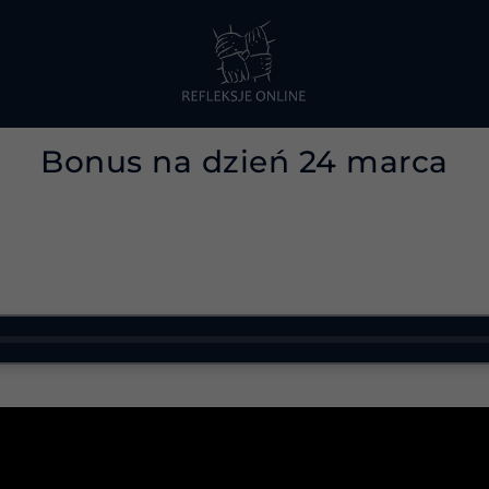
Bonus na dzień 24 marca
 oddzielnym od Ciebie, jak kiedyś wierzyłeś. Istnieje moc
 Jesteś jednością z życiem, z jego energią.