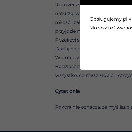
Rób rzeczy, które dodają ci energ
naturze, w świecie, który odśwież
Obsługujemy pliki 
miłość i zabawę, o problemy i wyb
Możesz też wybrać,
przyjdzie naturalnie jak woda ze 
Rozejrzyj się dookoła. Co widzis
Zaufaj najmniejszemu przebłysko
Wkrótce znajdziesz się w harmon
Będziesz miał wszelkie wskazówki
wszystko, co masz zrobić. I otrzy
Cytat dnia
Pokora nie oznacza, że myślisz o 