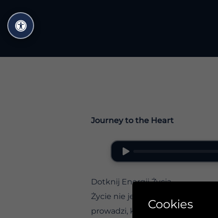
Przejdź
do
treści
Journey to the Heart
Dotknij Energii Życia
Życie nie jest czymś odrębnym lub
Cookies
prowadzi, kieruje i inspiruje cię.