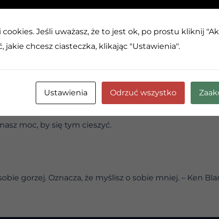
ii, ładują twoją duszę. Chłoń słońce. Chłoń kolory. Chłoń 
a, przywraca i odnawia. Nie martw się o zadanie lub dzień
cookies. Jeśli uważasz, że to jest ok, po prostu kliknij "A
ory, które są po drodze. Jeśli dodasz sobie energii, odnowi
 jakie chcesz ciasteczka, klikając "Ustawienia".
źródła.
z, co uważasz za słuszne do zrobienia? Który kierunek po
wi. Poddaj się pragnieniu, wskazówkom, które tam są. Zr
Ustawienia
Odrzuć wszystko
Zaak
ii.
, energię, pomysły, kreatywność, moc i zdolności, który
masz moc, by się tym cieszyć.
sobie gorzej. Oznacza, że myślisz o sobie mniej. – Ken Bl