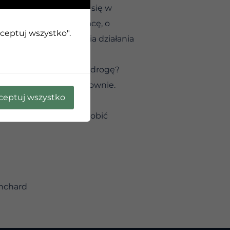
piękne dźwięki. Zanurz się w
, który nadciąga, o pracę, o
kceptuj wszystko".
sz się, siła do podjęcia działania
strzegasz jako właściwą drogę?
ób to raz. Zrób to ponownie.
ceptuj wszystko
ch potrzebujesz, aby zrobić
anchard