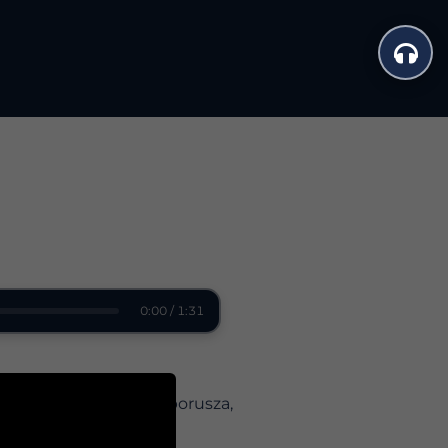
0:00 / 1:31
, siła życiowa, która porusza,