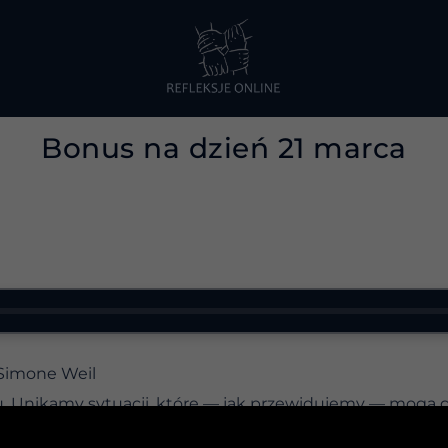
Bonus na dzień 21 marca
 Simone Weil
. Unikamy sytuacji, które — jak przewidujemy — mogą 
zystkie bolesne doświadczenia. A jednak ból pojawia si