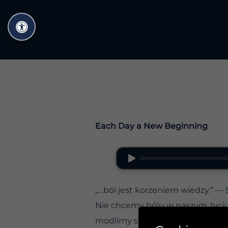
Przejdź
do
treści
Each Day a New Beginning
„…ból jest korzeniem wiedzy.” —
Nie chcemy bólu w naszym życiu
modlimy się, aby ominęły nas ws