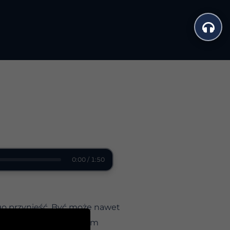
0:00 / 1:50
go przynieść. Być może nawet
ę w naszym życiu, czasem