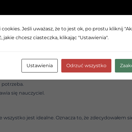
ilości. Mimo to nie tylko że go przetrwamy — często oka
anic naszych możliwości. Zmusza nas do zatrzymania się,
yborów w naszym życiu. Często to właśnie trudne doświa
cookies. Jeśli uważasz, że to jest ok, po prostu kliknij "A
 jakie chcesz ciasteczka, klikając "Ustawienia".
mianownikiem jako ludzi. Przypomina nam, że należymy d
 nawzajem. Budzi empatię. Sprawia, że łatwiej wyciągamy
siebie potrzebujemy.
Ustawienia
Odrzuć wszystko
Zaak
 uczymy się go akceptować, pojawia się coś jeszcze — n
dy kryzys może stać się przygotowaniem do następnego
ę potrzeba.
wia się nauczyciel.
e wszystko jest idealne. Oznacza to, że zdecydowałem si