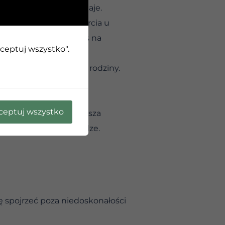
zuje się, że coś nam daje.
 do poszukiwania wsparcia u
dczenia otwierają nas na
kceptuj wszystko".
o tej samej ludzkiej rodziny.
 do siebie rękę i
ceptuj wszystko
owe zrozumienie i głębsza
 kroku na naszej drodze.
ę spojrzeć poza niedoskonałości