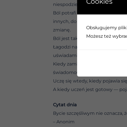
Cookies
niespodziewanie, czasem w dużej 
Ból potrafi rozciągnąć nas do gr
innych, do rozważenia nowych w
Obsługujemy pliki 
zmianę.
Możesz też wybrać,
Ból jest także naszym wspólnym 
Łagodzi nasze serca wobec siebie
uświadamiamy sobie, jak bardzo 
Kiedy zamiast zaprzeczać bólowi
świadomość. Każdy problem, każ
Uczę się wtedy, kiedy pojawia si
A kiedy uczeń jest gotowy — poja
Cytat dnia
Bycie szczęśliwym nie oznacza, ż
– Anonim