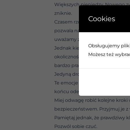
Większych pieniędzy. Nowego zwi
zniknie.
Cookies
Czasem rzeczywiście rozwiązanie
pozwala naprawić piec, gdy się ze
uważamy za wartościową, pomag
Obsługujemy pliki 
Jednak kiedy odczuwamy ból — b
Możesz też wybrać,
okoliczności może pomóc, ale nie
bardzo pragnęliśmy, uczucia, kt
Jedyną drogą do uzdrowienia jest
Te emocje należą do nas — i mog
końcu odejść.
Miej odwagę robić kolejne kroki 
bezpieczeństwem. Przyjmuj je z 
Pamiętaj jednak, że prawdziwy klu
Pozwól sobie czuć.