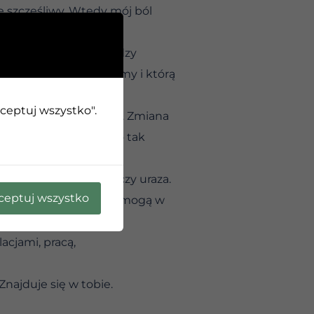
ę szczęśliwy. Wtedy mój ból
rczająca ilość pieniędzy
cie. Praca, którą lubimy i którą
kceptuj wszystko".
przychodzi z zewnątrz. Zmiana
li otrzymamy to, czego tak
s.
 jak strach, rozpacz czy uraza.
ceptuj wszystko
zeżyjemy i zrozumiemy, mogą w
acjami, pracą,
Znajduje się w tobie.