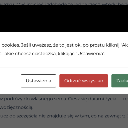
ązku. Myślimy: jeśli zdobędę tę jedną rzecz, wtedy będ
 jakiegoś problemu poprawia jakość naszego życia. Wysta
psuje. Bliscy ludzie w naszym życiu wnoszą miłość i wspar
a nam czuć się dobrze z samym sobą.
cookies. Jeśli uważasz, że to jest ok, po prostu kliknij "A
ez względu na jego przyczynę — jego uzdrowienie nie 
 jakie chcesz ciasteczka, klikając "Ustawienia".
 sprawia, że trudne emocje po prostu znikają. Nawet jeś
órych nie mieliśmy odwagi przeżyć, wciąż pozostaną w na
 pozwolenie sobie na odczuwanie. Ból jest nasz. Tak samo
Ustawienia
Odrzuć wszystko
Zaak
ą stać się naszymi nauczycielami. Kiedy je uznamy, pr
w podróży do własnego serca. Ciesz się darami życia — rel
wdzięcznością.
cz do szczęścia nie znajduje się w tym, co na zewnątrz. 