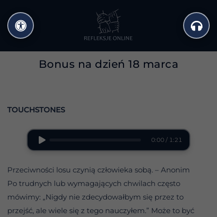
Przejdź
do
treści
Bonus na dzień 18 marca
TOUCHSTONES
0:00 / 1:21
Przeciwności losu czynią człowieka sobą. – Anonim
Po trudnych lub wymagających chwilach często
mówimy: „Nigdy nie zdecydowałbym się przez to
przejść, ale wiele się z tego nauczyłem.” Może to być