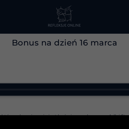
Bonus na dzień 16 marca
 którym bezpiecznie jest być niepopularnym. – Adlai St