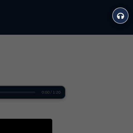
0:00 / 1:20
evenson