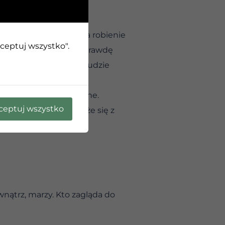
ularny”. To jest część
ie chcieli usłyszeć, na robienie
kceptuj wszystko".
 jeśli powiem to, co naprawdę
nku do tego, co inni ludzie
 to, co uważam za słuszne.
ceptuj wszystko
 duchowy program wiąże się z
wnątrz, marzy. Kto zagląda do