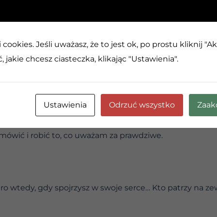
mi powiedział lub zrobił coś, co sprawi, że będę „niepop
opularnym, wcale nie oznacza zawsze mieć rację!
na spełnianie oczekiwań ludzi, na mówienie tego, co ludz
cookies. Jeśli uważasz, że to jest ok, po prostu kliknij "A
a milczenie, aby nie wywoływać zgorszenia. Bałem się, że
 jakie chcesz ciasteczka, klikając "Ustawienia".
oje poczucie własnej wartości było drugorzędne w stosu
ię kochać siebie na tyle, by mówić to, w co wierzę i robić
Ustawienia
Odrzuć wszystko
Zaak
 w obliczu niesprawiedliwości lub nałogów innych. Mój
mówić i robić to, co uważam za prawdziwe.
iero wtedy, gdy spojrzysz w swoje serce… Kto patrzy na ze