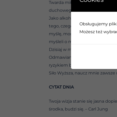
Twarda miłość wymaga, abym czasa
duchowego ryzyka miłości: być p
Jako alkoholik byłem nastawiony 
Obsługujemy pliki 
tego, czego ludzie oczekiwali, n
Możesz też wybrać,
myślę, mogę zostać odrzucony. M
myśleli o mnie.
Dzisiaj w mojej trzeźwości potraf
Odmawiam milczenia, kiedy staję
ryzykiem bycia niepopularnym.
Siło Wyższa, naucz mnie zawsze 
CYTAT DNIA
Twoja wizja stanie się jasna dop
środka, budzi się. – Carl Jung