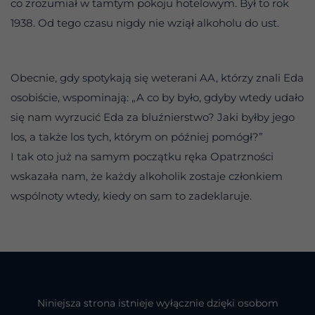
co zrozumiał w tamtym pokoju hotelowym. Był to rok
1938. Od tego czasu nigdy nie wziął alkoholu do ust.
Obecnie, gdy spotykają się weterani AA, którzy znali Eda
osobiście, wspominają: „A co by było, gdyby wtedy udało
się nam wyrzucić Eda za bluźnierstwo? Jaki byłby jego
los, a także los tych, którym on później pomógł?”
I tak oto już na samym początku ręka Opatrzności
wskazała nam, że każdy alkoholik zostaje członkiem
wspólnoty wtedy, kiedy on sam to zadeklaruje.
Niniejsza strona istnieje wyłącznie dzięki osobom