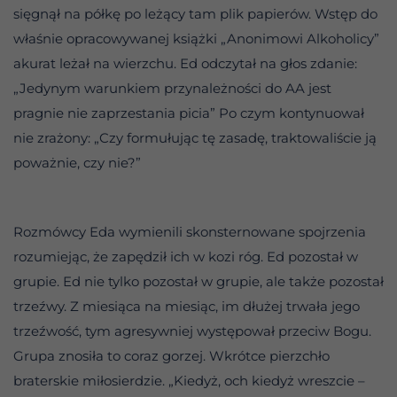
sięgnął na półkę po leżący tam plik papierów. Wstęp do
właśnie opracowywanej książki „Anonimowi Alkoholicy”
akurat leżał na wierzchu. Ed odczytał na głos zdanie:
„Jedynym warunkiem przynależności do AA jest
pragnie nie zaprzestania picia” Po czym kontynuował
nie zrażony: „Czy formułując tę zasadę, traktowaliście ją
poważnie, czy nie?”
Rozmówcy Eda wymienili skonsternowane spojrzenia
rozumiejąc, że zapędził ich w kozi róg. Ed pozostał w
grupie. Ed nie tylko pozostał w grupie, ale także pozostał
trzeźwy. Z miesiąca na miesiąc, im dłużej trwała jego
trzeźwość, tym agresywniej występował przeciw Bogu.
Grupa znosiła to coraz gorzej. Wkrótce pierzchło
braterskie miłosierdzie. „Kiedyż, och kiedyż wreszcie –