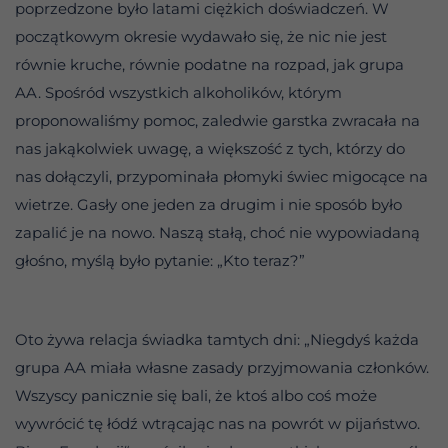
poprzedzone było latami ciężkich doświadczeń. W
początkowym okresie wydawało się, że nic nie jest
równie kruche, równie podatne na rozpad, jak grupa
AA. Spośród wszystkich alkoholików, którym
proponowaliśmy pomoc, zaledwie garstka zwracała na
nas jakąkolwiek uwagę, a większość z tych, którzy do
nas dołączyli, przypominała płomyki świec migocące na
wietrze. Gasły one jeden za drugim i nie sposób było
zapalić je na nowo. Naszą stałą, choć nie wypowiadaną
głośno, myślą było pytanie: „Kto teraz?”
Oto żywa relacja świadka tamtych dni: „Niegdyś każda
grupa AA miała własne zasady przyjmowania członków.
Wszyscy panicznie się bali, że ktoś albo coś może
wywrócić tę łódź wtrącając nas na powrót w pijaństwo.