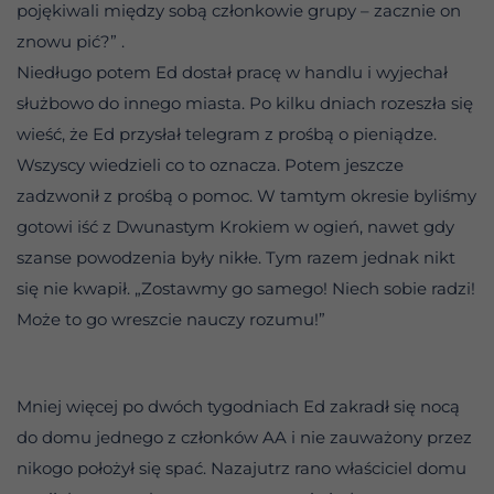
pojękiwali między sobą członkowie grupy – zacznie on
znowu pić?” .
Niedługo potem Ed dostał pracę w handlu i wyjechał
służbowo do innego miasta. Po kilku dniach rozeszła się
wieść, że Ed przysłał telegram z prośbą o pieniądze.
Wszyscy wiedzieli co to oznacza. Potem jeszcze
zadzwonił z prośbą o pomoc. W tamtym okresie byliśmy
gotowi iść z Dwunastym Krokiem w ogień, nawet gdy
szanse powodzenia były nikłe. Tym razem jednak nikt
się nie kwapił. „Zostawmy go samego! Niech sobie radzi!
Może to go wreszcie nauczy rozumu!”
Mniej więcej po dwóch tygodniach Ed zakradł się nocą
do domu jednego z członków AA i nie zauważony przez
nikogo położył się spać. Nazajutrz rano właściciel domu