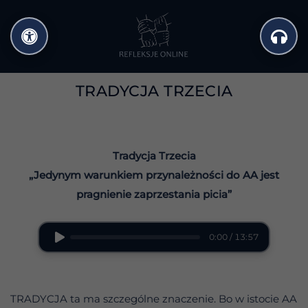
Przejdź
do
treści
TRADYCJA TRZECIA
Tradycja Trzecia
„Jedynym warunkiem przynależności do AA jest
pragnienie zaprzestania picia”
0:00 / 13:57
TRADYCJA ta ma szczególne znaczenie. Bo w istocie AA