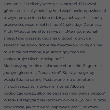
spotkania. Drżeliśmy wiedząc co nastąpi. Ed zaczął
górnolotnie, złożył należny hołd wspólnocie, opowiedział
o swym powrocie na łono rodziny, zachwycał się cnotą
uczciwości, wspomniał też radość, jaką daje Dwunasty
Krok. Wtedy zmienił ton i wypalił: „Nie mogę jednak
znieść tego waszego gadania o Bogu! To zwykłe
zawraca nie głowy, dobre dla mięczaków. W tej grupie
to jest nie potrzebne, a ja sam nigdy tego nie
zaakceptuję! Niech to szlag trafi!”
Słuchaczy ogarnęło niekłamane oburzenie. Zagrzmieli
jednym głosem – „Precz z nim!” Starszyzna grupy
wzięła Eda na stronę. Postawiono mu ultimatum:
„Takich rzeczy tu mówić nie można! Albo się
podporządkujesz, albo nie będziesz miał prawa wstępu”.
Wtedy Ed zapytał z sarkazmem w głosie: „W takim razie
powiedzcie, jak to z wami naprawdę jest?”, po czym