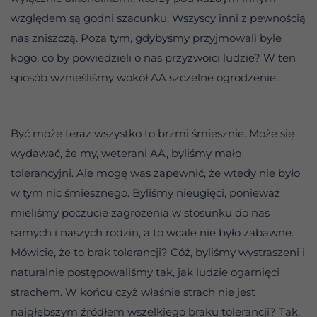
względem są godni szacunku. Wszyscy inni z pewnością
nas zniszczą. Poza tym, gdybyśmy przyjmowali byle
kogo, co by powiedzieli o nas przyzwoici ludzie? W ten
sposób wznieśliśmy wokół AA szczelne ogrodzenie..
Być może teraz wszystko to brzmi śmiesznie. Może się
wydawać, że my, weterani AA, byliśmy mało
tolerancyjni. Ale mogę was zapewnić, że wtedy nie było
w tym nic śmiesznego. Byliśmy nieugięci, ponieważ
mieliśmy poczucie zagrożenia w stosunku do nas
samych i naszych rodzin, a to wcale nie było zabawne.
Mówicie, że to brak tolerancji? Cóż, byliśmy wystraszeni i
naturalnie postępowaliśmy tak, jak ludzie ogarnięci
strachem. W końcu czyż właśnie strach nie jest
najgłębszym źródłem wszelkiego braku tolerancji? Tak,