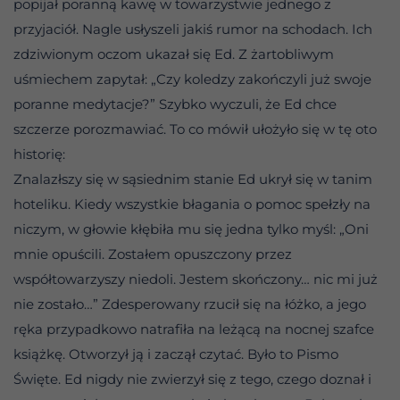
popijał poranną kawę w towarzystwie jednego z
przyjaciół. Nagle usłyszeli jakiś rumor na schodach. Ich
zdziwionym oczom ukazał się Ed. Z żartobliwym
uśmiechem zapytał: „Czy koledzy zakończyli już swoje
poranne medytacje?” Szybko wyczuli, że Ed chce
szczerze porozmawiać. To co mówił ułożyło się w tę oto
historię:
Znalazłszy się w sąsiednim stanie Ed ukrył się w tanim
hoteliku. Kiedy wszystkie błagania o pomoc spełzły na
niczym, w głowie kłębiła mu się jedna tylko myśl: „Oni
mnie opuścili. Zostałem opuszczony przez
współtowarzyszy niedoli. Jestem skończony… nic mi już
nie zostało…” Zdesperowany rzucił się na łóżko, a jego
ręka przypadkowo natrafiła na leżącą na nocnej szafce
książkę. Otworzył ją i zaczął czytać. Było to Pismo
Święte. Ed nigdy nie zwierzył się z tego, czego doznał i