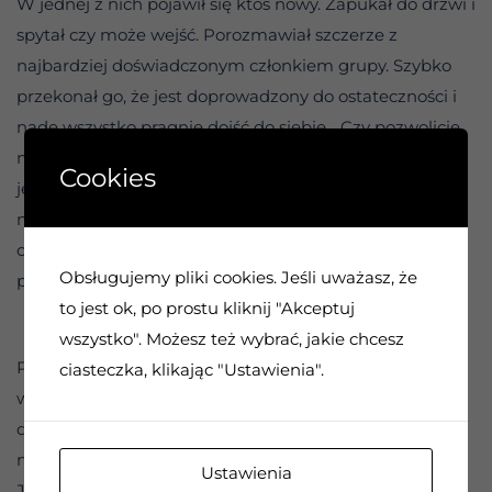
W jednej z nich pojawił się ktoś nowy. Zapukał do drzwi i
spytał czy może wejść. Porozmawiał szczerze z
najbardziej doświadczonym członkiem grupy. Szybko
przekonał go, że jest doprowadzony do ostateczności i
nade wszystko pragnie dojść do siebie. „Czy pozwolicie
mi do was dołączyć? – zapytał. – Bo ja jestem ofiarą
Cookies
jeszcze innego, dużo bardziej potępianego społecznie
niż alkoholizm nałogu? I rozumiem, że możecie nie
chcieć mnie wśród siebie. Ale może mnie jednak
Obsługujemy pliki cookies. Jeśli uważasz, że
przyjmiecie ???
to jest ok, po prostu kliknij "Akceptuj
wszystko". Możesz też wybrać, jakie chcesz
Powstał dylemat co robić. Ten, który przeprowadził
ciasteczka, klikając "Ustawienia".
wstępną rozmowę z nowo przybyłym, przywołał dwóch
doświadczonych przyjaciół i w zaufaniu przedstawił im
niepokojące go fakty. Powiedział: „Co zatem robimy?
Ustawienia
Jeśli go odrzucimy facet się wkrótce wykończy, jeśli zaś