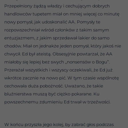
Przepełniony żądzą władzy i cechującym dobrych
handlowców tupetem miał on mniej więcej co minutę
nowy pomysł, jak udoskonalić AA. Pomysły te
rozpowszechniał wśród członków z takim samym
entuzjazmem, z jakim sprzedawał lakier do samo
chodów. Miał on jednakże jeden pomysł, który jakoś nie
chwycił. Ed był ateistą. Obsesyjnie powtarzał, że AA
miałoby się lepiej bez swych „nonsensów o Bogu”.
Przerażał wszystkich i wszyscy oczekiwali, że Ed już
wkrótce zacznie na nowo pić. W tym czasie wspólnotę
cechowała duża pobożność. Uważano, że takie
bluźnierstwa muszą być ciężko pokarane. Ku
powszechnemu zdumieniu Ed trwał w trzeźwości.
W końcu przyszła jego kolej, by zabrać głos podczas