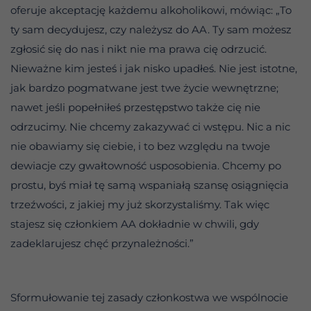
oferuje akceptację każdemu alkoholikowi, mówiąc: „To
ty sam decydujesz, czy należysz do AA. Ty sam możesz
zgłosić się do nas i nikt nie ma prawa cię odrzucić.
Nieważne kim jesteś i jak nisko upadłeś. Nie jest istotne,
jak bardzo pogmatwane jest twe życie wewnętrzne;
nawet jeśli popełniłeś przestępstwo także cię nie
odrzucimy. Nie chcemy zakazywać ci wstępu. Nic a nic
nie obawiamy się ciebie, i to bez względu na twoje
dewiacje czy gwałtowność usposobienia. Chcemy po
prostu, byś miał tę samą wspaniałą szansę osiągnięcia
trzeźwości, z jakiej my już skorzystaliśmy. Tak więc
stajesz się członkiem AA dokładnie w chwili, gdy
zadeklarujesz chęć przynależności.”
Sformułowanie tej zasady członkostwa we wspólnocie