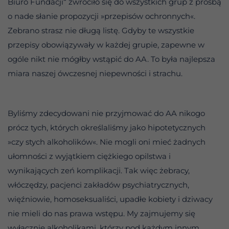
Biuro Fundacji“ zwróciło się do wszystkich grup z prośbą
o nade słanie propozycji »przepisów ochronnych«.
Zebrano strasz nie długą listę. Gdyby te wszystkie
przepisy obowiązywały w każdej grupie, zapewne w
ogóle nikt nie mógłby wstąpić do AA. To była najlepsza
miara naszej ówczesnej niepewności i strachu.
Byliśmy zdecydowani nie przyjmować do AA nikogo
prócz tych, których określaliśmy jako hipotetycznych
»czy stych alkoholików«. Nie mogli oni mieć żadnych
ułomności z wyjątkiem ciężkiego opilstwa i
wynikających zeń komplikacji. Tak więc żebracy,
włóczędzy, pacjenci zakładów psychiatrycznych,
więźniowie, homoseksualiści, upadłe kobiety i dziwacy
nie mieli do nas prawa wstępu. My zajmujemy się
wyłącznie alkoholikami, którzy pod każdym innym