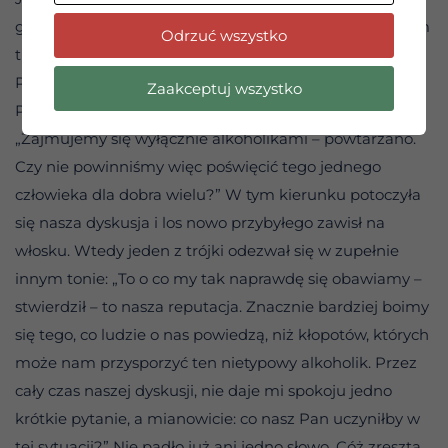
go przyjmiemy Bóg jedyny wie, jakiego piwa może nam
Odrzuć wszystko
tu nawarzyć. Jaka zatem ma być nasza odpowiedź?
Przyjmujemy, czy nie?”’
Zaakceptuj wszystko
Początkowo starszyzna widziała wyłącznie przeszkody.
„Zajmujemy się wyłącznie alkoholikami – powtarzano.
Czy nie powinniśmy więc poświęcić tego jednego
człowieka dla dobra wielu?” W tym kierunku potoczyła
się nasza dyskusja i los nowo przybyłego zawisł na
włosku. Wtedy jeden z trójki odezwał się w zupełnie
innym tonie: „To o co my tak naprawdę się obawiamy –
stwierdził – to nasza reputacja. Znacznie bardziej boimy
się tego, co ludzie o nas powiedzą, niż kłopotów, których
może nam przysporzyć ten nietypowy alkoholik. Przez
cały czas naszej dyskusji, nie daje mi spokoju jedno
krótkie pytanie, a mianowicie: co nasz Pan uczyniłby w
tej sytuacji?” Nie padło już ani jedno słowo. Cóż zresztą