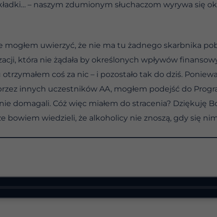
 składki… – naszym zdumionym słuchaczom wyrywa się ok
e mogłem uwierzyć, że nie ma tu żadnego skarbnika pobie
acji, która nie żądała by określonych wpływów finansowy
otrzymałem coś za nic – i pozostało tak do dziś. Poniewa
przez innych uczestników AA, mogłem podejść do Prog
ie domagali. Cóż więc miałem do stracenia? Dziękuję B
ze bowiem wiedzieli, że alkoholicy nie znoszą, gdy się ni