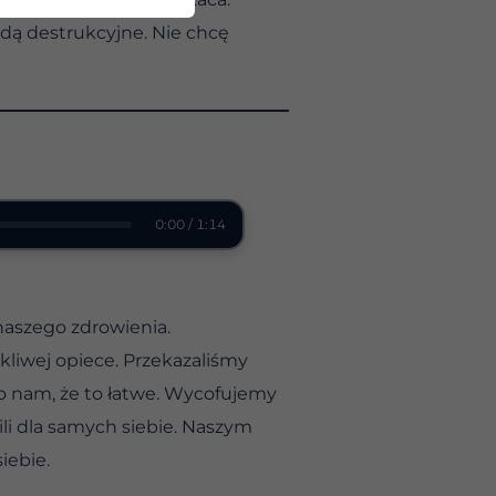
dą destrukcyjne. Nie chcę
0:00 / 1:14
 naszego zdrowienia.
kliwej opiece. Przekazaliśmy
ano nam, że to łatwe. Wycofujemy
ili dla samych siebie. Naszym
iebie.