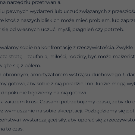
 na narzędziu przetrwania.
niu pewnych wydarzeń lub uczuć związanych z przeszłośc
że ktoś z naszych bliskich może mieć problem, lub zaprz
się od własnych uczuć, myśli, pragnień czy potrzeb.
zwalamy sobie na konfrontację z rzeczywistością. Zwykle
cza stratę – zaufania, miłości, rodziny, być może małżeńs
iąże się z bólem.
 obronnym, amortyzatorem wstrząsu duchowego. Udar
eśmy gotowi, aby sobie z nią poradzić. Inni ludzie mogą
s, dopóki nie będziemy na nią gotowi.
, a zarazem krusi. Czasami potrzebujemy czasu, żeby do
ez wymuszanie na sobie akceptacji. Pozbędziemy się pot
stwa i wystarczającej siły, aby uporać się z rzeczywisto
na to czas.