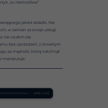
rzyk „to niemożliwe”
rającego jakieś składki. Nie
ch, w zamian za swoje usługi.
ż nie czułem się
ramu bez uprzedzeń, z otwartym
ogu za mądrość, którą natchnął
mi manipuluje.
0:00 / 1:01