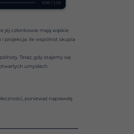
0:00 / 1:02
że jej członkowie mają wąskie
 i projekcja. Ile wspólnot skupia
ólnoty. Teraz, gdy stajemy się
 otwartych umysłach.
połeczności, ponieważ naprawdę