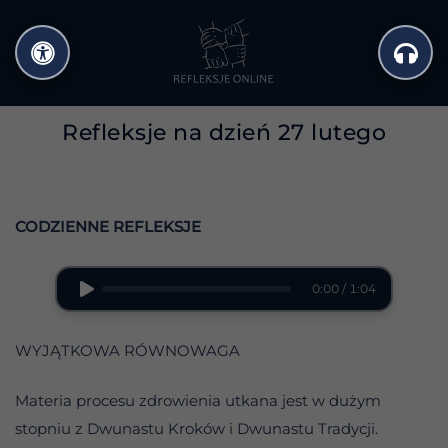
Przejdź
do
treści
Refleksje na dzień 27 lutego
CODZIENNE REFLEKSJE
0:00 / 1:04
WYJĄTKOWA RÓWNOWAGA
Materia procesu zdrowienia utkana jest w dużym
stopniu z Dwunastu Kroków i Dwunastu Tradycji.