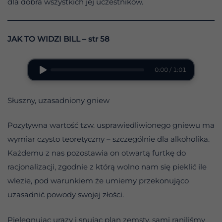
dla dobra wszystkich jej uczestników.
JAK TO WIDZI BILL
– str 58
0:00 / 1:01
Słuszny, uzasadniony gniew
Pozytywna wartość tzw. usprawiedliwionego gniewu ma
wymiar czysto teoretyczny – szczególnie dla alkoholika.
Każdemu z nas pozostawia on otwartą furtkę do
racjonalizacji, zgodnie z którą wolno nam się pieklić ile
wlezie, pod warunkiem że umiemy przekonująco
uzasadnić powody swojej złości.
Pielęgnując urazy i snując plan zemsty, sami raniliśmy