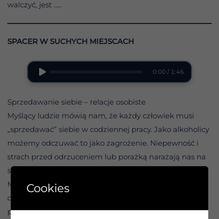
walczyć, jest …..
SPACER W SUCHYCH MIEJSCACH
0:00 / 1:46
Sprzedawanie siebie – relacje osobiste
Myślący ludzie mówią nam, że każdy człowiek musi
„sprzedawać” siebie w codziennej pracy. Jako alkoholicy
możemy odczuwać to jako zagrożenie. Niepewność i
strach przed odrzuceniem lub porażką narażają nas na
stres.
Możemy uniknąć tego stresu i napięcia, oddając całą
Cookies
odpowiedzialność za wyniki w ręce Boga. Chociaż
prawdą jest, że chcemy odnieść sukces i być