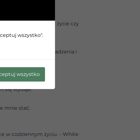
ie powód, by odkładać życie czy
kceptuj wszystko".
rywamy. Szukamy prowadzenia i
ceptuj wszystko
m się wydaje.
ie mnie stać.
yce w codziennym życiu. – White