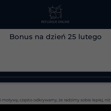
Bonus na dzień 25 lutego
e i motywy, często odkrywamy, że radzimy sobie lepiej, ni
 z instrukcją: zanim wstaniesz z łóżka, dokładnie spraw