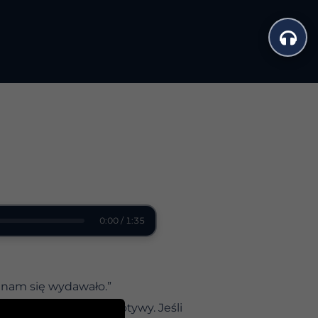
0:00 / 1:35
ż nam się wydawało.”
dź wszystkie swoje motywy. Jeśli