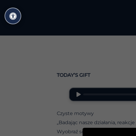
Przejdź
do
treści
TODAY’S GIFT
Czyste motywy
„Badając nasze działania, reakcj
Wyobraź sobie poranną medytację