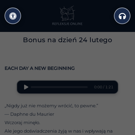
Przejdź
do
treści
Bonus na dzień 24 lutego
EACH DAY A NEW BEGINNING
0:00 / 1:21
„Nigdy już nie możemy wrócić, to pewne.”
— Daphne du Maurier
Wczoraj minęło.
Ale jego doświadczenia żyją w nas i wpływają na