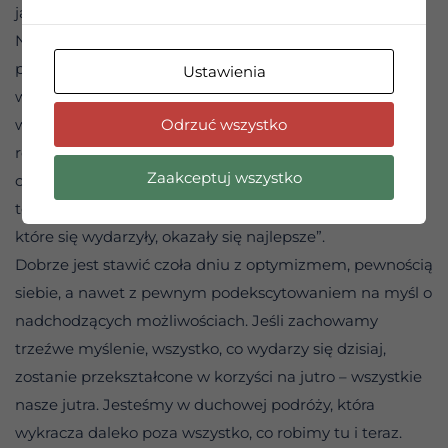
ja, Panie?” – odpowiadamy często.
Naszym najlepszym podejściem jest po prostu
postrzeganie życia jako mieszanki goryczy i słodyczy,
Ustawienia
wiedząc, że otrzymaliśmy prawdziwe panowanie nad
Odrzuć wszystko
warunkami. Nie zawsze możemy być pewni, że
rozczarowanie jest naprawdę tak złe, jak się wydaje, a
Zaakceptuj wszystko
czasami może stać się krokiem ku naszemu dobru. Jak
to ujął pewien alkoholik, „niektóre z najgorszych rzeczy,
które się wydarzyły, okazały się najlepsze”.
Dobrze jest stawić czoła dniu z optymizmem, pewnością
siebie, a nawet z pewnym podekscytowaniem na myśl o
nadchodzących możliwościach. Jeśli zachowamy
trzeźwe myślenie, wszystko, co wydarzy się dzisiaj,
zostanie przekształcone w korzyści na jutro – wszystkie
nasze jutra. Jesteśmy w duchowej podróży, która
wykracza daleko poza wszystko, co robimy tu i teraz.