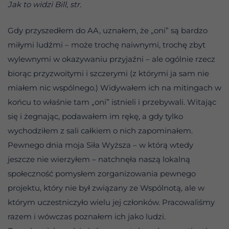
Jak to widzi Bill, str.
Gdy przyszedłem do AA, uznałem, że „oni” są bardzo
miłymi ludźmi – może trochę naiwnymi, trochę zbyt
wylewnymi w okazywaniu przyjaźni – ale ogólnie rzecz
biorąc przyzwoitymi i szczerymi (z którymi ja sam nie
miałem nic wspólnego.) Widywałem ich na mitingach w
końcu to właśnie tam „oni” istnieli i przebywali. Witając
się i żegnając, podawałem im rękę, a gdy tylko
wychodziłem z sali całkiem o nich zapominałem.
Pewnego dnia moja Siła Wyższa – w którą wtedy
jeszcze nie wierzyłem – natchnęła naszą lokalną
społeczność pomysłem zorganizowania pewnego
projektu, który nie był związany ze Wspólnotą, ale w
którym uczestniczyło wielu jej członków. Pracowaliśmy
razem i wówczas poznałem ich jako ludzi.