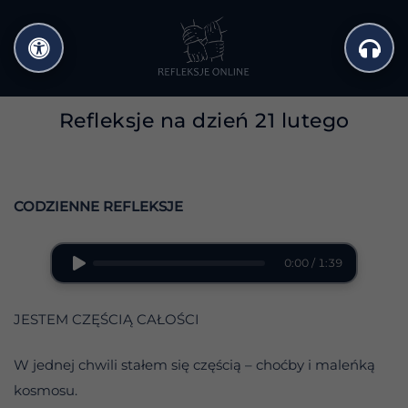
Przejdź
do
treści
Refleksje na dzień 21 lutego
CODZIENNE REFLEKSJE
0:00 / 1:39
JESTEM CZĘŚCIĄ CAŁOŚCI
W jednej chwili stałem się częścią – choćby i maleńką
kosmosu.