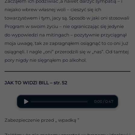
Zacząłem ich podziwiać ,a nawet darzyć sympatią – i
niejako wbrew własnej woli – cieszyć się ich
towarzystwem i tym, jacy są. Sposób w jaki oni stosowali
Program w swoim życiu – nie ograniczając się jedynie
do wypowiedzi na mitingach – pozytywnie przyciągnął
moja uwagę, tak ze zapragnąłem osiągnąć to co oni już
osiągnęli. I nagle „oni” przerodzili się w „nas”. Od tamtej
pory nigdy nie sięgnąłem po alkohol.
JAK TO WIDZI BILL
– str. 52
0:00 / 0:47
Zabezpieczenie przed „ wpadką ”