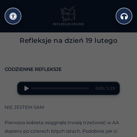
Przejdź
do
treści
Refleksje na dzień 19 lutego
CODZIENNE REFLEKSJE
0:00 / 1:19
NIE JESTEM SAM
Pierwsza kobieta osiągnęła trwałą trzeźwość w AA
dopiero po czterech bitych latach. Podobnie jak ci