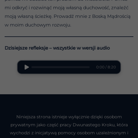
mi odkryć i rozwinąć moją własną duchowość, znaleźć
moją własną ścieżkę. Prowadź mnie z Boską Mądrością
w moim duchowym rozwoju.
Dzisiejsze refleksje – wszystkie w wersji audio
0:00 / 8:20
Niniejsza strona istnieje wyłącznie dzięki osobom
prywatnym jako część pracy Dwunastego Kroku, która
wychodzi z inicjatywą pomocy osobom uzależnionym i