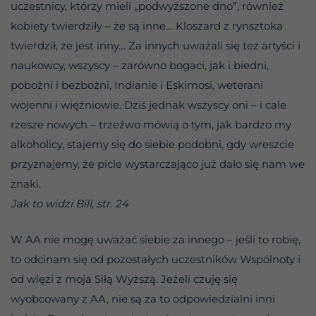
uczestnicy, którzy mieli „podwyższone dno”, również
kobiety twierdziły – że są inne… Kloszard z rynsztoka
twierdził, że jest inny… Za innych uważali się tez artyści i
naukowcy, wszyscy – zarówno bogaci, jak i biedni,
pobożni i bezbożni, Indianie i Eskimosi, weterani
wojenni i więźniowie. Dziś jednak wszyscy oni – i cale
rzesze nowych – trzeźwo mówią o tym, jak bardzo my
alkoholicy, stajemy się do siebie podobni, gdy wreszcie
przyznajemy, że picie wystarczająco już dało się nam we
znaki.
Jak to widzi Bill, str. 24
W AA nie mogę uważać siebie za innego – jeśli to robię,
to odcinam się od pozostałych uczestników Wspólnoty i
od więzi z moja Siłą Wyższą. Jeżeli czuję się
wyobcowany z AA, nie są za to odpowiedzialni inni