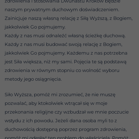
zdrowienia i stosowania Dwunastu Kroków będzie
naszym prywatnym duchowym doświadczeniem.
Zainicjuje naszą własną relację z Siłą Wyższą, z Bogiem,
jakkolwiek Go pojmujemy.
Każdy z nas musi odnaleźć własną ścieżkę duchową.
Każdy z nas musi budować swoją relację z Bogiem,
jakkolwiek Go pojmujemy. Każdemu z nas potrzebna
jest Siła większa, niż my sami. Pojęcia te są podstawą
zdrowienia w równym stopniu co wolność wyboru
metody jego osiągnięcia.
Siło Wyższa, pomóż mi zrozumieć, że nie muszę
pozwalać, aby ktokolwiek wtrącał się w moje
przekonania religijne czy wzbudzał we mnie poczucie
wstydu z ich powodu. Jeżeli dana osoba myli to z
duchowością dostępną poprzez program zdrowienia,
pomóż mi odesłać ten problem do właściciela. Pomóż