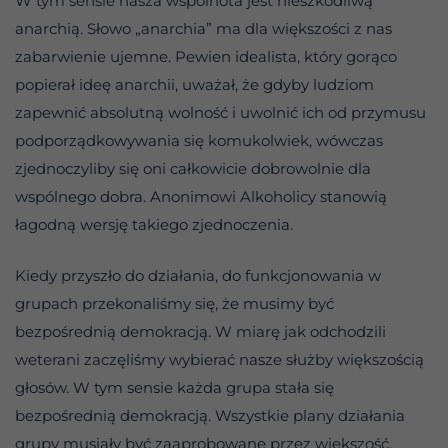
W tym sensie nasza wspólnota jest nieszkodliwą
anarchią. Słowo „anarchia” ma dla większości z nas
zabarwienie ujemne. Pewien idealista, który gorąco
popierał ideę anarchii, uważał, że gdyby ludziom
zapewnić absolutną wolność i uwolnić ich od przymusu
podporządkowywania się komukolwiek, wówczas
zjednoczyliby się oni całkowicie dobrowolnie dla
wspólnego dobra. Anonimowi Alkoholicy stanowią
łagodną wersję takiego zjednoczenia.
Kiedy przyszło do działania, do funkcjonowania w
grupach przekonaliśmy się, że musimy być
bezpośrednią demokracją. W miarę jak odchodzili
weterani zaczęliśmy wybierać nasze służby większością
głosów. W tym sensie każda grupa stała się
bezpośrednią demokracją. Wszystkie plany działania
grupy musiały być zaaprobowane przez większość.