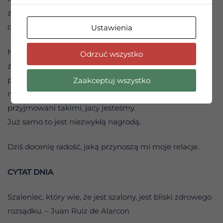
zdrowienia. To właśnie dzięki nim możemy iść dalej tą
drogą. Bez nich nie bylibyśmy tu, gdzie jesteśmy.
Ustawienia
Nie musimy pytać naszych przyjaciół: „Co dla mnie
Odrzuć wszystko
zrobiłeś?”. Wystarczy poczuć wewnętrzną pełnię, która
płynie ze świadomości, że mamy relacje, na których
Zaakceptuj wszystko
naprawdę nam zależy — i że jesteśmy w nich
przyjmowani takimi, jacy jesteśmy.
Już samo to jest niezwykłą nagrodą.
Dziś docenię radość, jaką przynoszą mi moje relacje.
CYTAT DNIA
Szaleniec, który wie, że jest szalony, jest bliski zdrowego
rozsądku. – Juan Ruiz de Alarcon