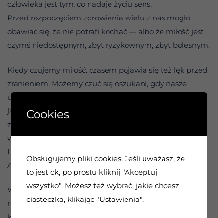
człowieka jest tym, co nadaje życiu sens.
Przed rozpoczęciem zdrowienia wielu z nas mogło
obawiać się, że nie potrafi kochać — albo że miłość jest
czymś niedostępnym, zbyt ryzykownym, zbyt bolesnym.
Kiedy czujemy miłość, czasem pojawia się też lęk przed
zranieniem. Możemy czuć się oszukani, gdy nasze
uczucia nie zostaną odwzajemnione w taki sposób,
jakiego oczekujemy. Bywa, że dochodzimy do wniosku,
Cookies
że relacje są zbyt skomplikowane i zbyt trudne, by
warto było się w nie angażować.
I rzeczywiście — relacje potrafią być wymagające.
Obsługujemy pliki cookies. Jeśli uważasz, że
Ale ich brak jest jeszcze trudniejszy.
to jest ok, po prostu kliknij "Akceptuj
wszystko". Możesz też wybrać, jakie chcesz
W tej cichej chwili zatrzymajmy się i spójrzmy na nasze
ciasteczka, klikając "Ustawienia".
relacje. Bliskie więzi — zarówno z mężczyznami, jak i z
kobietami — są niezbędne dla naszego wzrostu i