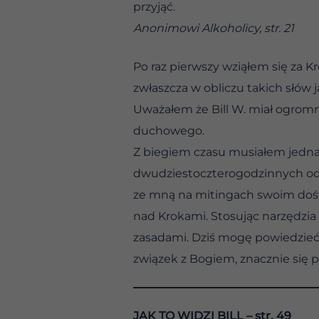
przyjąć.
Anonimowi Alkoholicy, str. 21
Po raz pierwszy wziąłem się za K
zwłaszcza w obliczu takich słów 
Uważałem że Bill W. miał ogromn
duchowego.
Z biegiem czasu musiałem jednak
dwudziestoczterogodzinnych odci
ze mną na mitingach swoim doś
nad Krokami. Stosując narzędzia
zasadami. Dziś mogę powiedzieć,
związek z Bogiem, znacznie się p
JAK TO WIDZI BILL
– str. 49