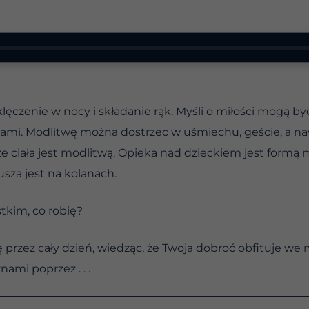
 klęczenie w nocy i składanie rąk. Myśli o miłości mogą b
mi. Modlitwę można dostrzec w uśmiechu, geście, a naw
 ciała jest modlitwą. Opieka nad dzieckiem jest formą mo
usza jest na kolanach.
kim, co robię?
 przez cały dzień, wiedząc, że Twoja dobroć obfituje we 
nami poprzez . . .