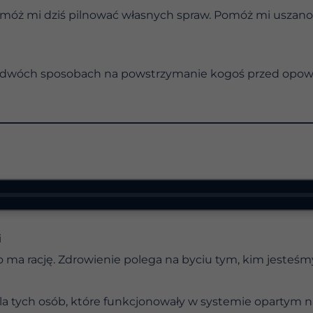
pomóż mi dziś pilnować własnych spraw. Pomóż mi uszanow
ś o dwóch sposobach na powstrzymanie kogoś przed opow
i
o ma rację. Zdrowienie polega na byciu tym, kim jesteśmy
a tych osób, które funkcjonowały w systemie opartym n