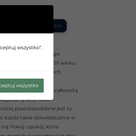
0:00 / 1:41
kceptuj wszystko".
Armii Zbawienia, którego
dent ministerstwa w XIX wieku,
innych kadetów, z których
ceptuj wszystko
zę. Później wspominał całkowitą
acją dla tysięcy ludzi.
rdziej prawdopodobne jest to,
ić każde takie doświadczenie w
ią. Pokój i spokój, które
órzy mogą być prawdziwą służbą