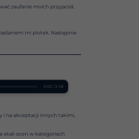
ać zaufanie moich przyjaciół,
iadaniem mi plotek. Następnie
0:00 / 2:18
 i na akceptacji innych takimi,
a skali ocen w kategoriach