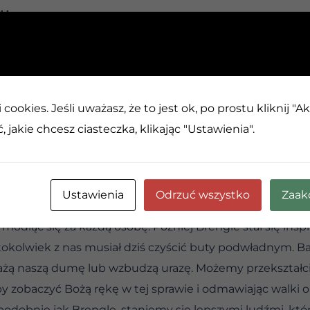
CH
 – wzrastanie w pokorze.
cookies. Jeśli uważasz, że to jest ok, po prostu kliknij "A
u imieniem Samuel Logan Brengle? Był on pracownikiem 
 jakie chcesz ciasteczka, klikając "Ustawienia".
arna. Ale nie zaczynał w ten sposób. Utalentowany stu
o po to, by zostać wysłanym do piwnicy, by czyścić buty 
niego w nauce i inteligencji.
Ustawienia
Odrzuć wszystko
Zaak
jące doświadczenie, aby przezwyciężyć swoją dumę i ura
i modląc się za każdą osobę. Później Brengle stał się inspir
kolwiek z nas musiał dziś czyścić buty podwładnym. Ba
rażą naszą dumę lub wzbudzą urazę. Możemy przekształc
y zobaczyć Bożą rękę w tej sprawie i odmawiając walki o n
podobnie jak Brengle, staniemy się lepszymi ludźmi, kt