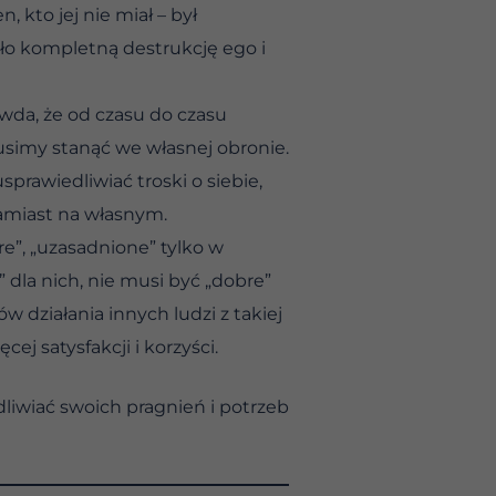
, kto jej nie miał – był
zało kompletną destrukcję ego i
awda, że od czasu do czasu
usimy stanąć we własnej obronie.
rawiedliwiać troski o siebie,
amiast na własnym.
re”, „uzasadnione” tylko w
” dla nich, nie musi być „dobre”
w działania innych ludzi z takiej
ej satysfakcji i korzyści.
dliwiać swoich pragnień i potrzeb