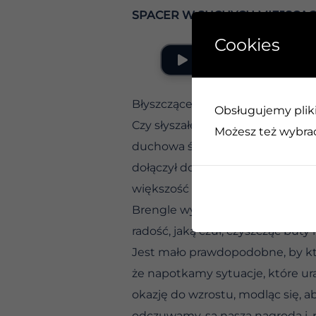
SPACER W SUCHYCH MIEJSCA
Cookies
Błyszczące buty dla podwładnych
Obsługujemy pliki 
Czy słyszałeś kiedyś o człowiek
Możesz też wybrać,
duchowa świadomość była legend
dołączył do Armii Zbawienia tylk
większość była znacznie niżej od 
Brengle wykorzystał to upokarza
radość, jaką czuł, czyszcząc buty 
Jest mało prawdopodobne, by kto
że napotkamy sytuacje, które u
okazję do wzrostu, modląc się, ab
odczuwamy, są naszą nagrodą i, 