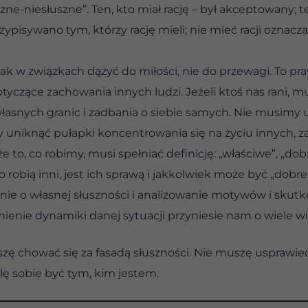
zne-niesłuszne”. Ten, kto miał rację – był akceptowany; ten
zypisywano tym, którzy rację mieli; nie mieć racji oznac
ak w związkach dążyć do miłości, nie do przewagi. To pr
zące zachowania innych ludzi. Jeżeli ktoś nas rani, m
nych granic i zadbania o siebie samych. Nie musimy usp
 uniknąć pułapki koncentrowania się na życiu innych, z
 to, co robimy, musi spełniać definicję: „właściwe”, „dob
 robią inni, jest ich sprawą i jakkolwiek może być „dobre
nie o własnej słuszności i analizowanie motywów i skutkó
enie dynamiki danej sytuacji przyniesie nam o wiele więc
szę chować się za fasadą słuszności. Nie muszę usprawie
lę sobie być tym, kim jestem.