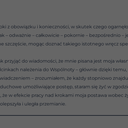
roki z obowiązku i konieczności, w skutek czego ogarnęł
jak – odważnie – całkowicie – pokornie – bezpośrednio – j
e szczęście, mogąc doznać takiego istotnego wręcz spe
 przyjąć do wiadomości, że mnie pisana jest moja własn
nkach należenia do Wspólnoty – głównie dzięki temu, że 
wiadczeniem – zrozumiałem, że każdy stopniowo znajdu
 duchowe umożliwiające postęp, staram się żyć w zgodz
 że w efekcie pracy nad krokami moja postawa wobec życi
olepszyła i uległa przemianie.