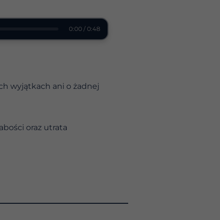
0:00 / 0:48
ch wyjątkach ani o żadnej
łabości oraz utrata