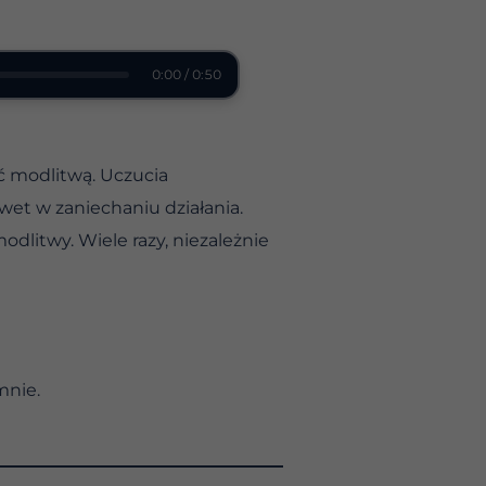
0:00 / 0:50
yć modlitwą. Uczucia
et w zaniechaniu działania.
dlitwy. Wiele razy, niezależnie
mnie.