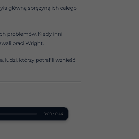
była główną sprężyną ich całego
ych problemów. Kiedy inni
ewali braci Wright.
ludzi, którzy potrafili wznieść
0:00 / 0:44