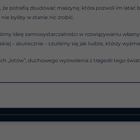
o, że potrafią zbudować maszynę, która pozwoli im latać 
 nie byliby w stanie nic zrobić.
aliśmy ideę samowystarczalności w rozwiązywaniu własn
kiej – skutecznie – czuliśmy się jak ludzie, którzy wyśmi
h „lotów”, duchowego wyzwolenia z tragedii tego świata, 