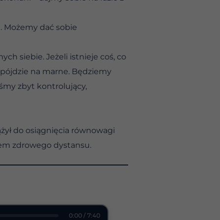
m. Możemy dać sobie
 siebie. Jeżeli istnieje coś, co
e pójdzie na marne. Będziemy
śmy zbyt kontrolujący,
dążył do osiągnięcia równowagi
iem zdrowego dystansu.
0:00 / 7:40