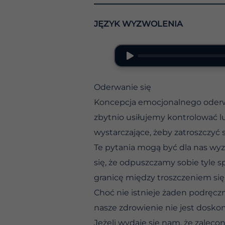
JĘZYK WYZWOLENIA
Oderwanie się
Koncepcja emocjonalnego oderwan
zbytnio usiłujemy kontrolować lu
wystarczające, żeby zatroszczyć s
Te pytania mogą być dla nas wyzw
się, że odpuszczamy sobie tyle 
granicę między troszczeniem się 
Choć nie istnieje żaden podręcz
nasze zdrowienie nie jest doskon
Jeżeli wydaje się nam, że zalecon