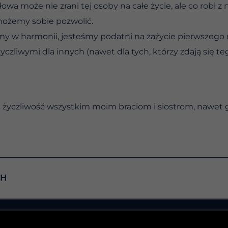
a może nie zrani tej osoby na całe życie, ale co robi z
możemy sobie pozwolić.
my w harmonii, jesteśmy podatni na zażycie pierwszego n
liwymi dla innych (nawet dla tych, którzy zdają się teg
życzliwość wszystkim moim braciom i siostrom, nawet gdy
CH