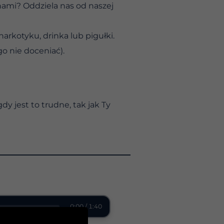
 nami? Oddziela nas od naszej
arkotyku, drinka lub pigułki.
o nie doceniać).
 jest to trudne, tak jak Ty
0:00 / 1:40