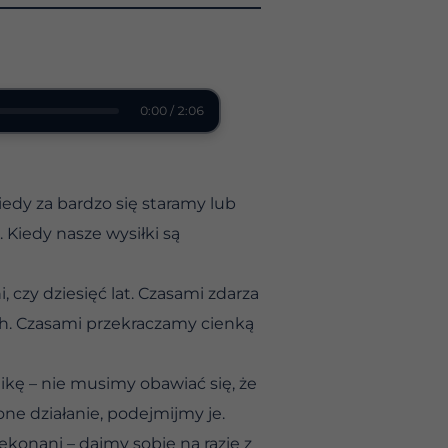
0:00 / 2:06
edy za bardzo się staramy lub
 Kiedy nasze wysiłki są
czy dziesięć lat. Czasami zdarza
ch. Czasami przekraczamy cienką
kę – nie musimy obawiać się, że
ne działanie, podejmijmy je.
ekonani – dajmy sobie na razie z