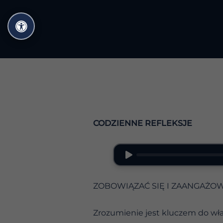
Przejdź
do
treści
CODZIENNE REFLEKSJE
ZOBOWIĄZAĆ SIĘ I ZAANGAŻO
Zrozumienie jest kluczem do wła