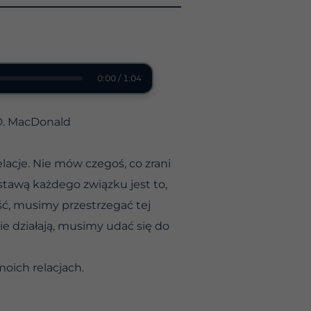
0:00 / 1:04
 D. MacDonald
lacje. Nie mów czegoś, co zrani
stawą każdego związku jest to,
ć, musimy przestrzegać tej
e działają, musimy udać się do
moich relacjach.