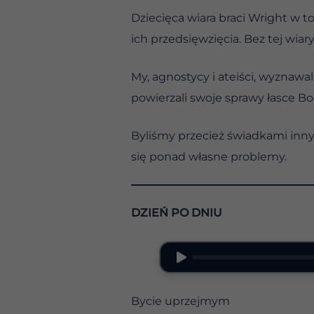
Dziecięca wiara braci Wright w t
ich przedsięwzięcia. Bez tej wiary
My, agnostycy i ateiści, wyznaw
powierzali swoje sprawy łasce Bos
Byliśmy przecież świadkami innyc
się ponad własne problemy.
DZIEŃ PO DNIU
Bycie uprzejmym