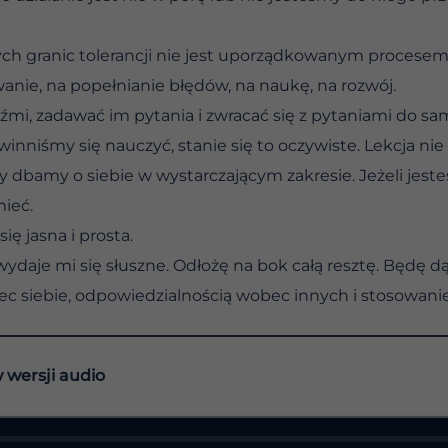
ych granic tolerancji nie jest uporządkowanym procese
nie, na popełnianie błędów, na naukę, na rozwój.
, zadawać im pytania i zwracać się z pytaniami do samych
inniśmy się nauczyć, stanie się to oczywiste. Lekcja ni
y dbamy o siebie w wystarczającym zakresie. Jeżeli jeste
mieć.
ię jasna i prosta.
 wydaje mi się słuszne. Odłożę na bok całą resztę. Będę 
c siebie, odpowiedzialnością wobec innych i stosowan
w wersji audio