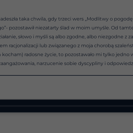
deszła taka chwila, gdy trzeci wers „Modlitwy o pogod
o”- pozostawił niezatarty ślad w moim umyśle. Od tamte
iałanie, słowo i myśli są albo zgodne, albo niezgodne 
nem racjonalizacji lub związanego z moja chorobą szaleń
ch kocham) radosne życie, to pozostawało mi tylko jedno w
aangażowania, narzucenie sobie dyscypliny i odpowiedzi