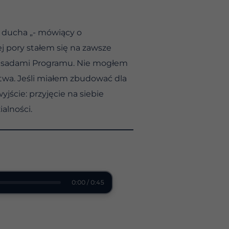
ę ducha „- mówiący o
j pory stałem się na zawsze
z zasadami Programu. Nie mogłem
stwa. Jeśli miałem zbudować dla
yjście: przyjęcie na siebie
alności.
0:00 / 0:45