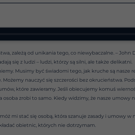
stwa, zależą od unikania tego, co niewybaczalne. – John
ą się z ludzi – ludzi, którzy są silni, ale także delikatni.
amiemy. Musimy być świadomi tego, jak kruche są nasze re
ere. Możemy nauczyć się szczerości bez okrucieństwa. Pod
umów, które zawieramy. Jeśli obiecujemy komuś wiernoś
a osoba zrobi to samo. Kiedy widzimy, że nasze umowy ni
omóż mi stać się osobą, która szanuje zasady i umowy w 
 składać obietnic, których nie dotrzymam.