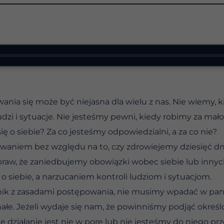
ia się może być niejasna dla wielu z nas. Nie wiemy, ki
dzi i sytuacje. Nie jesteśmy pewni, kiedy robimy za mało.
ię o siebie? Za co jesteśmy odpowiedzialni, a za co nie?
aniem bez względu na to, czy zdrowiejemy dziesięć dni, 
spraw, że zaniedbujemy obowiązki wobec siebie lub inny
o siebie, a narzucaniem kontroli ludziom i sytuacjom.
nik z zasadami postępowania, nie musimy wpadać w pani
ałe. Jeżeli wydaje się nam, że powinniśmy podjąć określo
e działanie jest nie w porę lub nie jesteśmy do niego prz