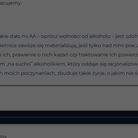
pracujemy.
akie dało mi AA – oprócz wolności od alkoholu – jest zdol
nice zawsze się materializują, jeśli tylko nad nimi prac
ie ich, prawienie o nich kazań czy traktowanie ich powierz
 „na sucho” alkoholikiem, który oddaje się racjonalizowa
h moich poczynaniach, zbuduje takie życie, o jakim nie
uma