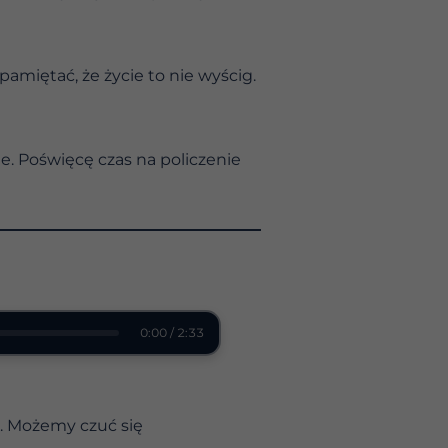
amiętać, że życie to nie wyścig.
ie. Poświęcę czas na policzenie
0:00 / 2:33
łą. Możemy czuć się