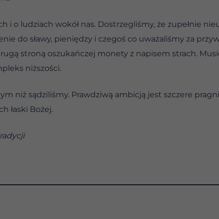
 i o ludziach wokół nas. Dostrzegliśmy, że zupełnie nie
nie do sławy, pieniędzy i czegoś co uważaliśmy za prz
rugą stroną oszukańczej monety z napisem strach. Musiel
pleks niższości.
ym niż sądziliśmy. Prawdziwą ambicją jest szczere pragn
 łaski Bożej.
adycji