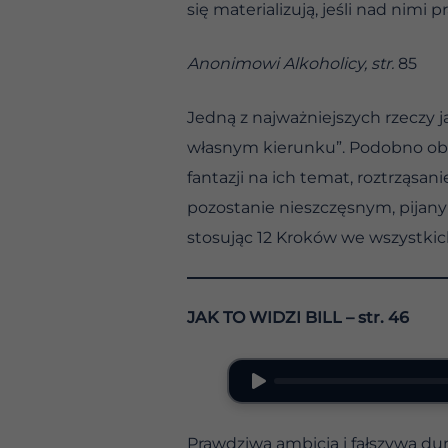
się materializują, jeśli nad nimi 
Anonimowi Alkoholicy, str.
85
Jedną z najważniejszych rzeczy j
własnym kierunku”. Podobno obiet
fantazji na ich temat, roztrząsan
pozostanie nieszczęsnym, pijanym
stosując 12 Kroków we wszystkic
JAK TO WIDZI BILL
– str. 46
Prawdziwa ambicja i fałszywa d