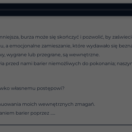
mniejsza, burza może się skończyć i pozwolić, by zaświeci
ku, a emocjonalne zamieszanie, które wydawało się bezna
wy, wygrane lub przegrane, są wewnętrzne.
ia przed nami barier niemożliwych do pokonania; naszymi
eciwko własnemu postępowi?
ntynuowania moich wewnętrznych zmagań.
niem barier poprzez …..