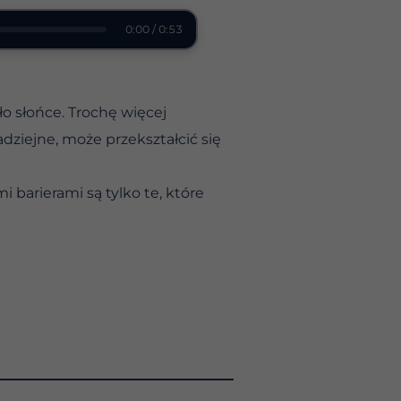
0:00 / 0:53
ło słońce. Trochę więcej
dziejne, może przekształcić się
 barierami są tylko te, które