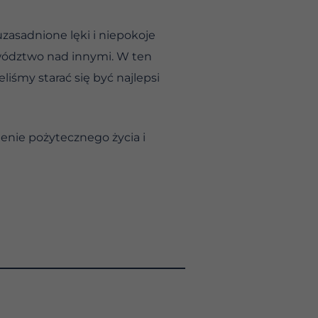
uzasadnione lęki i niepokoje
ywództwo nad innymi. W ten
iśmy starać się być najlepsi
ienie pożytecznego życia i