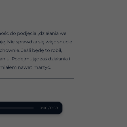
ność do podjęcia „działania we
uję. Nie sprawdza się więc snucie
chownie. Jeśli będę to robił,
niu. Podejmując zaś działania i
 śmiałem nawet marzyć.
0:00 / 0:58