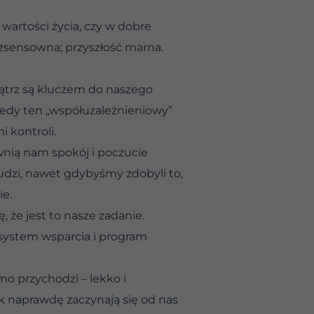
wartości życia, czy w dobre
zsensowna; przyszłość marna.
ątrz są kluczem do naszego
Kiedy ten „współuzależnieniowy”
 kontroli.
wnią nam spokój i poczucie
dzi, nawet gdybyśmy zdobyli to,
ie.
, że jest to nasze zadanie.
 system wsparcia i program
amo przychodzi – lekko i
tak naprawdę zaczynają się od nas