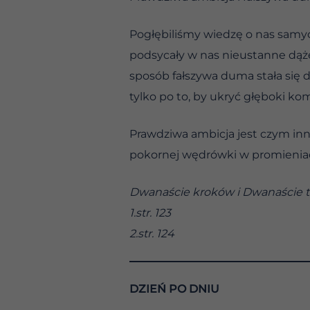
Pogłębiliśmy wiedzę o nas samych
podsycały w nas nieustanne dąże
sposób fałszywa duma stała się d
tylko po to, by ukryć głęboki kom
Prawdziwa ambicja jest czym inn
pokornej wędrówki w promieniach
Dwanaście kroków i Dwanaście tr
1.str. 123
2.str. 124
DZIEŃ PO DNIU