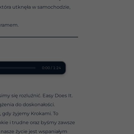
 która utknęła w samochodzie,
ogramem.
0:00 / 1:24
my się rozluźnić. Easy Does It.
żenia do doskonałości.
, gdy żyjemy Krokami. To
ybkie i trudne oraz byśmy zawsze
 nasze życie jest wspaniałym