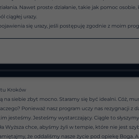
ałania. Nawet proste działanie, takie jak pomoc osobie,
l ciągłej urazy.
ojawienia się urazy, jeśli postępuję zgodnie z moim pr
stu Kroków
 na siebie zbyt mocno. Staramy się być idealni. Cóż, musi
czego? Ponieważ nasz program uczy nas rezygnacji z dą
im jesteśmy. Jesteśmy wystarczający. Ciągle to słyszymy
Siła Wyższa chce, abyśmy żyli w tempie, które nie jest sz
Pamiętajmy, że oddaliśmy nasze życie pod opiekę Boga. A