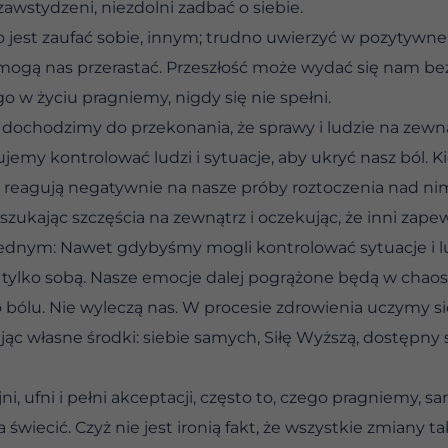
zawstydzeni, niezdolni zadbać o siebie.
o jest zaufać sobie, innym; trudno uwierzyć w pozytywne 
 mogą nas przerastać. Przeszłość może wydać się nam be
o w życiu pragniemy, nigdy się nie spełni.
ochodzimy do przekonania, że sprawy i ludzie na zewn
łujemy kontrolować ludzi i sytuacje, aby ukryć nasz ból. 
j reagują negatywnie na nasze próby roztoczenia nad nimi
zukając szczęścia na zewnątrz i oczekując, że inni zape
ednym: Nawet gdybyśmy mogli kontrolować sytuacje i lu
tylko sobą. Nasze emocje dalej pogrążone będą w chaos
 bólu. Nie wyleczą nas. W procesie zdrowienia uczymy się
c własne środki: siebie samych, Siłę Wyższą, dostępny
ni, ufni i pełni akceptacji, często to, czego pragniemy, s
świecić. Czyż nie jest ironią fakt, że wszystkie zmiany 