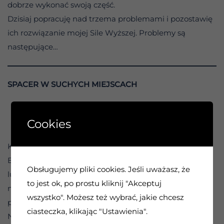
dobrze wykonać swoją część.
Dzisiaj popracuję nad trzema problemami i pozostawię
ich rozwiązanie mojej Sile Wyższej. Problemy są
następujące…
SPACER W SUCHYCH MIEJSCACH
0:00 / 1:22
Cookies
Kiedy inni nie dają rady – osobista odpowiedzialność.
Będą chwile, kiedy inni ludzie nas rozczarują… celowo
Obsługujemy pliki cookies. Jeśli uważasz, że
lub z powodu obojętności lub niekompetencji. Jeśli na
to jest ok, po prostu kliknij "Akceptuj
nich liczyliśmy, ich postawa może wywołać w nas
wszystko". Możesz też wybrać, jakie chcesz
prawdziwą złość i frustrację.
ciasteczka, klikając "Ustawienia".
Nasz rozwój powinien jednak nauczyć nas, że takie