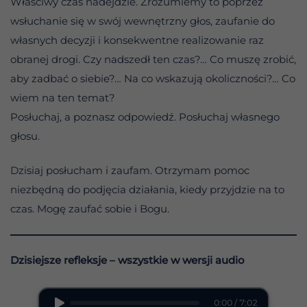
Właściwy czas nadejdzie. Zrozumiemy to poprzez
wsłuchanie się w swój wewnętrzny głos, zaufanie do
własnych decyzji i konsekwentne realizowanie raz
obranej drogi. Czy nadszedł ten czas?… Co muszę zrobić,
aby zadbać o siebie?… Na co wskazują okoliczności?… Co
wiem na ten temat?
Posłuchaj, a poznasz odpowiedź. Posłuchaj własnego
głosu.
Dzisiaj posłucham i zaufam. Otrzymam pomoc
niezbędną do podjęcia działania, kiedy przyjdzie na to
czas. Mogę zaufać sobie i Bogu.
Dzisiejsze refleksje – wszystkie w wersji audio
0:00 / 7:02