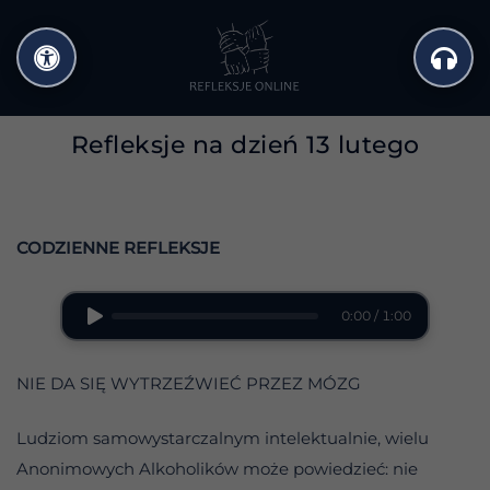
Przejdź
do
treści
Refleksje na dzień 13 lutego
CODZIENNE REFLEKSJE
0:00 / 1:00
NIE DA SIĘ WYTRZEŹWIEĆ PRZEZ MÓZG
Ludziom samowystarczalnym intelektualnie, wielu
Anonimowych Alkoholików może powiedzieć: nie