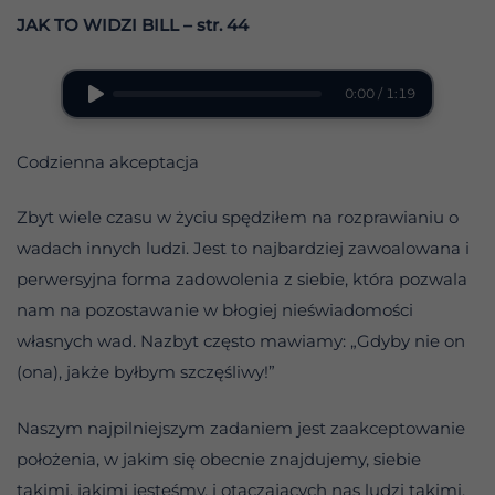
JAK TO WIDZI BILL
– str. 44
0:00 / 1:19
Codzienna akceptacja
Zbyt wiele czasu w życiu spędziłem na rozprawianiu o
wadach innych ludzi. Jest to najbardziej zawoalowana i
perwersyjna forma zadowolenia z siebie, która pozwala
nam na pozostawanie w błogiej nieświadomości
własnych wad. Nazbyt często mawiamy: „Gdyby nie on
(ona), jakże byłbym szczęśliwy!”
Naszym najpilniejszym zadaniem jest zaakceptowanie
położenia, w jakim się obecnie znajdujemy, siebie
takimi, jakimi jesteśmy, i otaczających nas ludzi takimi,