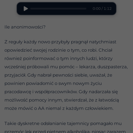
0:00 / 1:12
Ile anonimowości?
Z reguły każdy nowo przybyły pragnął natychmiast
opowiedzieć swojej rodzinie o tym, co robi. Chciał
również poinformować o tym innych ludzi, którzy
wcześniej próbowali mu pomóc – lekarza, duszpasterza,
przyjaciół. Gdy nabrał pewności siebie, uważał, że
powinien powiadomić o swym nowym życiu
pracodawcę i współpracowników. Gdy nadarzała się
możliwość pomocy innym, stwierdzał, że z łatwością
może mówić o AA niemal z każdym człowiekiem.
Takie dyskretne odsłanianie tajemnicy pomagało mu
przemóc lęk przed piętnem alkoholika, niosąc zarazem