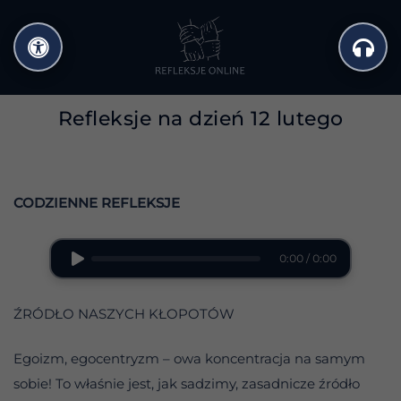
Przejdź
do
treści
Refleksje na dzień 12 lutego
CODZIENNE REFLEKSJE
0:00 / 0:00
ŹRÓDŁO NASZYCH KŁOPOTÓW
Egoizm, egocentryzm – owa koncentracja na samym
sobie! To właśnie jest, jak sadzimy, zasadnicze źródło