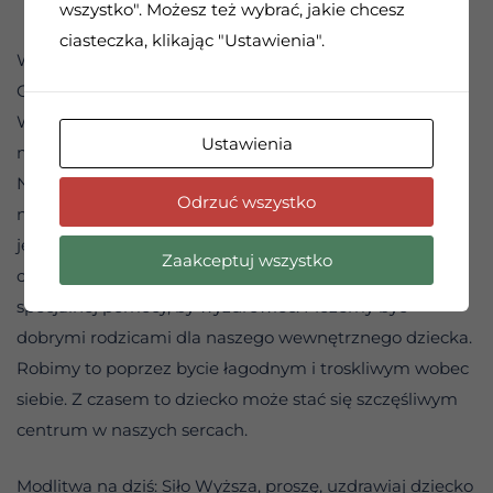
wszystko". Możesz też wybrać, jakie chcesz
ciasteczka, klikając "Ustawienia".
W środku zawsze jesteśmy w tym samym wieku. –
Gertruda Stein
W głębi duszy każdy z nas ma ducha dziecka. Wciąż
Ustawienia
mamy wiele uczuć, które mieliśmy, gdy byliśmy mali.
Niektórzy z nas mają w sobie zranione dziecko. Jest w
Odrzuć wszystko
nas smutek, strach lub złość, które nie zniknęły. Nadal
jesteśmy samotni, bez względu na to, jak wiele osób się
Zaakceptuj wszystko
o nas troszczy. Nasze wewnętrzne dziecko potrzebuje
specjalnej pomocy, by wyzdrowieć. Możemy być
dobrymi rodzicami dla naszego wewnętrznego dziecka.
Robimy to poprzez bycie łagodnym i troskliwym wobec
siebie. Z czasem to dziecko może stać się szczęśliwym
centrum w naszych sercach.
Modlitwa na dziś: Siło Wyższa, proszę, uzdrawiaj dziecko