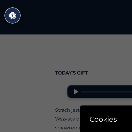
Przejdź
do
treści
TODAY’S GIFT
Strach jest brakiem wiary — Paul 
Cookies
Wszyscy doświadczamy strachu. 
sprawozdania, spotkania z nowym