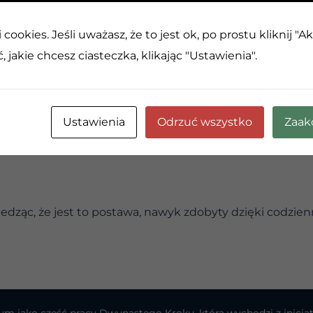
 kochamy, może zostać skrzywdzony. Strach jest naturaln
decyzjami, ale zbyt duży może też zatrzymać nas przed
cookies. Jeśli uważasz, że to jest ok, po prostu kliknij "A
 jakie chcesz ciasteczka, klikając "Ustawienia".
bie, możemy stawić czoła temu, co nas przeraża, wierząc
ożliwe. Ważnym pierwszym krokiem jest działanie — albo
oc. Za każdym razem, gdy to robimy, zdobywamy siłę, o
Ustawienia
Odrzuć wszystko
Zaak
edząc, że jest to postawa, nawyk zdobyty dzięki codzienn
atnym jako część pracy Dwunastego Kroku, która wychodzi z ini