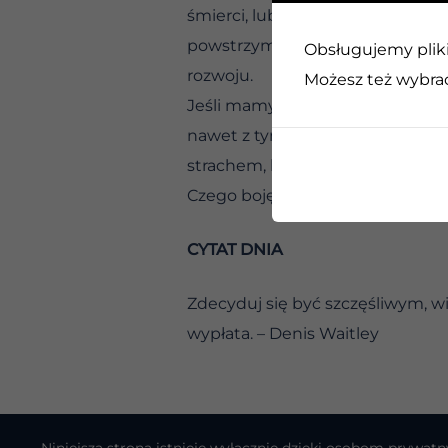
śmierci, lub tego, że ktoś, kogo
powstrzymuje nas przed głupimi 
Obsługujemy pliki 
rozwoju.
Możesz też wybrać,
Jeśli mamy wiarę w Boga i w sie
nawet z tym, co wydaje się niem
strachem, lub poproszenie o pom
Czego boję się najbardziej?
CYTAT DNIA
Zdecyduj się być szczęśliwym, wi
wypłata. – Denis Waitley
Niniejsza strona istnieje wyłącznie dzięki osobom pryw