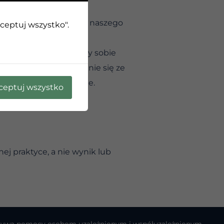
y i zdrowy — czasem
 tym, co potrzebne dla naszego
kceptuj wszystko".
, że z pomocą poradzimy sobie
 samodzielne zmierzenie się ze
dwagę i pewność siebie.
ceptuj wszystko
ej praktyce, a nie wynik lub
cjatywą pomocy osobom uzależnionym i współuzależnionym.