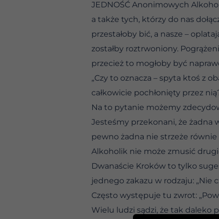
JEDNOŚĆ Anonimowych Alkoholików
a także tych, którzy do nas dołą
przestałoby bić, a nasze – oplata
zostałby roztrwoniony. Pogrążen
przecież to mogłoby być napraw
„Czy to oznacza – spyta ktoś z o
całkowicie pochłonięty przez nią
Na to pytanie możemy zdecydow
Jesteśmy przekonani, że żadna ws
pewno żadna nie strzeże równie 
Alkoholik nie może zmusić drugi
Dwanaście Kroków to tylko sugest
jednego zakazu w rodzaju: „Nie c
Często występuje tu zwrot: „Pow
Wielu ludzi sądzi, że tak daleko