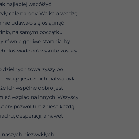
 najlepiej współżyć i
yły całe narody. Walka o władzę,
 nie udawało się osiągnąć
ednio, na samym początku
 równie gorliwe starania, by
ych doświadczeń wykute zostały
o dzielnych towarzyszy po
e wciąż jeszcze ich tratwa była
że ich wspólne dobro jest
 mieć wzgląd na innych. Wszyscy
 który pozwolił im znieść każdą
rachu, desperacji, a nawet
e naszych niezwykłych