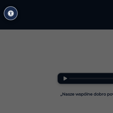
Przejdź
do
treści
„Nasze wspólne dobro pow