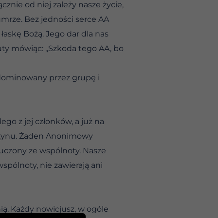
nie od niej zależy nasze życie,
umrze. Bez jedności serce AA
 łaskę Bożą. Jego dar dla nas
uty mówiąc: „Szkoda tego AA, bo
 zdominowany przez grupę i
go z jej członków, a już na
 czynu. Żaden Anonimowy
luczony ze wspólnoty. Nasze
spólnoty, nie zawierają ani
ią. Każdy nowicjusz, w ogóle