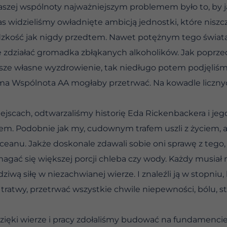
zej wspólnoty najważniejszym problemem było to, by jak
s widzieliśmy owładnięte ambicją jednostki, które niszcz
ludzkość jak nigdy przedtem. Nawet potężnym tego świata
że zdziałać gromadka zbłąkanych alkoholików. Jak poprz
asze własne wyzdrowienie, tak niedługo potem podjęliśmy
sama Wspólnota AA mogłaby przetrwać. Na kowadle liczn
ejscach, odtwarzaliśmy historię Eda Rickenbackera i jeg
kiem. Podobnie jak my, cudownym trafem uszli z życiem, al
nu. Jakże doskonale zdawali sobie oni sprawę z tego, 
magać się większej porcji chleba czy wody. Każdy musiał
ziwą siłę w niezachwianej wierze. I znaleźli ją w stopniu,
tratwy, przetrwać wszystkie chwile niepewności, bólu, st
zięki wierze i pracy zdołaliśmy budować na fundamenci