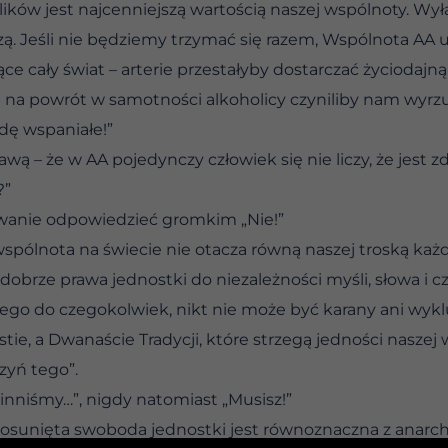
 jest najcenniejszą wartością naszej wspólnoty. Wyłącz
czą. Jeśli nie będziemy trzymać się razem, Wspólnota AA 
jące cały świat – arterie przestałyby dostarczać życiodajną
i na powrót w samotności alkoholicy czyniliby nam wyrz
dę wspaniałe!”
bawą – że w AA pojedynczy człowiek się nie liczy, że jest
?”
anie odpowiedzieć gromkim „Nie!”
pólnota na świecie nie otacza równą naszej troską każde
dobrze prawa jednostki do niezależności myśli, słowa i
ego do czegokolwiek, nikt nie może być karany ani wyk
ie, a Dwanaście Tradycji, które strzegą jedności naszej w
zyń tego”.
inniśmy…”, nigdy natomiast „Musisz!”
 posunięta swoboda jednostki jest równoznaczna z anarch