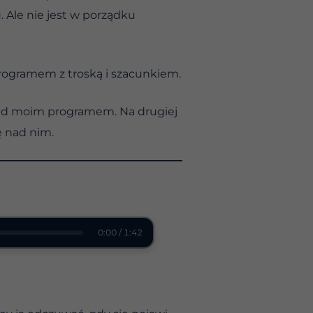
 Ale nie jest w porządku
rogramem z troską i szacunkiem.
ję nad moim programem. Na drugiej
ę nad nim.
0:00 / 1:42