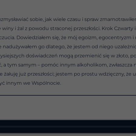
zmysławiać sobie, jak wiele czasu i spraw zmarnotrawiłe
winy i żal z powodu straconej przeszłości. Krok Czwarty
dczucia. Dowiedziałem się, że mój egoizm, egocentryzm i
e nadużywałem go dlatego, że jestem od niego uzależnio
dysiejszych doświadczeń mogą przemienić się w złoto, po
lić, a tym samym – pomóc innym alkoholikom, zwłaszcza
ie żałuję już przeszłości; jestem po prostu wdzięczny, 
żyć innym we Wspólnocie.