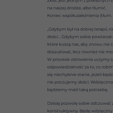
Złość jest jednym z poważnych sk
na naszej drodze, albo tłumić.
Koniec współuzależnienia (tłum.
„Gdybym był na dobrej terapii, 
złości… Gdybym sobie powtarzał cz
które kuszą nas, aby znowu nie cz
doszukiwać, lecz również nie mo
W procesie zdrowienia uczymy się
odpowiedzialność za to, co robim
się niechybnie stanie, jeżeli bę
nie poczujemy złości. Wdzięczno
będziemy mieli taką potrzebę.
Dzisiaj pozwolę sobie odczuwać 
konstruktywny. Będę wdzięczny z