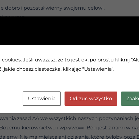
ie dobro i pozostał wierny swojemu celowi.
poprzez . . .
CH
cookies. Jeśli uważasz, że to jest ok, po prostu kliknij "A
 jakie chcesz ciasteczka, klikając "Ustawienia".
 uporządkowane wskazówki
 w zachowaniu trzeźwości, ale czujemy się nadzy i osam
Ustawienia
Odrzuć wszystko
Zaak
śmy postrzegali naszą Siłę Wyższą jako „trzeźwiejącego 
 we wszystkim innym jesteś zdany na siebie”.
ania zasad AA we wszystkich naszych poczynaniach jes
 Bożemu kierownictwu i wpływowi. Bóg jest z nami w na
udajemy. Nie ma miejsca ani działania, które byłoby poz