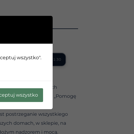
kceptuj wszystko".
0:00 / 1:30
otnieni w obliczu innych
ceptuj wszystko
Boga”, który powiedział: „Pomogę
t postrzeganie wszystkiego
szych domach, w sklepie, na
a Bożym nadzorem i mocą.