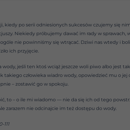
, kiedy po serii odniesionych sukcesów czujemy się nimi
juszy. Niekiedy próbujemy dawać im rady w sprawach, w
góle nie powinniśmy się wtrącać. Dziwi nas wtedy i boli
ło ich przyjęcie.
ody, jeśli ten ktoś wciąż jeszcze woli piwo albo jest tak
ok takiego człowieka wiadro wody, opowiedzieć mu o j
pnie – zostawić go w spokoju.
pić, to – o ile mi wiadomo — nie da się ich od tego powst
 Ale zarazem nie odcinajcie im też dostępu do wody.
0-111