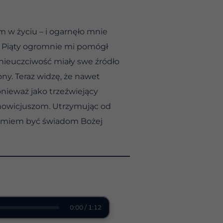
m w życiu – i ogarnęło mnie
 i Piąty ogromnie mi pomógł
 nieuczciwość miały swe źródło
ny. Teraz widzę, że nawet
nieważ jako trzeźwiejący
 nowicjuszom. Utrzymując od
że umiem być świadom Bożej
0:00 / 1:12