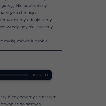
agrażają. Nie powinniśmy
ami jako chroniąca i
to zrozumiemy, odnajdziemy
awet wtedy, gdy nie jesteśmy
o myślę, mówię lub robię.
0:00 / 1:11
zeczy. Kiedy bawimy się naszym
e dzwoniąc do naszych