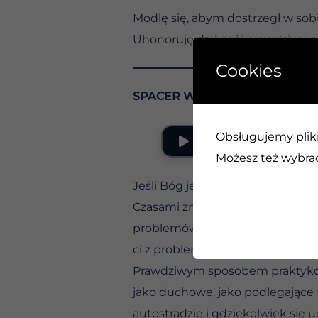
Modlę się, abym dostrzegł w sob
Uhonoruję dziś mój prawdziwy cel 
Cookies
SPACER W SUCHYCH MIEJSCA
Obsługujemy pliki 
Możesz też wybrać,
Jeśli Bóg jest dla nas – dobrze
Czasami znajdujemy pomoc i siłę
problemów. To prawie tak, jakby
ci z problemem alkoholowym, ale
Prawdziwym sposobem praktykow
jako duchowe, jako podlegające
autostradzie i gdziekolwiek się 