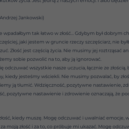
utków życia. Jest jedną z naszych emocji. I albo będzie
 Andrzej Jankowski)
nie wpadałbym tak łatwo w złość… Gdybym był dobrym chr
ęściej, jaki jestem w gruncie rzeczy szczęściarz, nie byłb
uć. Złość jest częścią życia. Nie musimy jej roztrząsać an
żemy sobie pozwolić na to, aby ją ignorować.
 odczuwać wszystkie nasze uczucia, łącznie ze złością, 
y, kiedy jesteśmy wściekli. Nie musimy pozwalać, by złoś
dziemy ją tłumić. Wdzięczność, pozytywne nastawienie, zd
ść, pozytywne nastawienie i zdrowienie oznaczają, że po
złość, kiedy muszę. Mogę odczuwać i uwalniać emocje, wł
a moją złość i za to, co próbuje mi ukazać. Mogę odczu