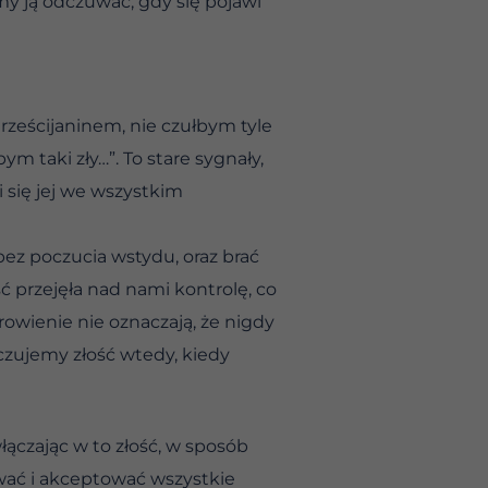
my ją odczuwać, gdy się pojawi
ześcijaninem, nie czułbym tyle
ym taki zły…”. To stare sygnały,
i się jej we wszystkim
bez poczucia wstydu, oraz brać
ć przejęła nad nami kontrolę, co
rowienie nie oznaczają, że nigdy
czujemy złość wtedy, kiedy
ączając w to złość, w sposób
wać i akceptować wszystkie