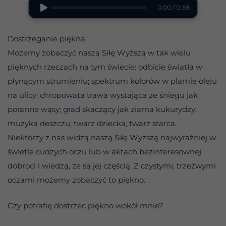
0:00 / 0:58
Dostrzeganie piękna
Możemy zobaczyć naszą Siłę Wyższą w tak wielu
pięknych rzeczach na tym świecie: odbicie światła w
płynącym strumieniu; spektrum kolorów w plamie oleju
na ulicy; chropowata trawa wystająca ze śniegu jak
poranne wąsy; grad skaczący jak ziarna kukurydzy;
muzyka deszczu; twarz dziecka; twarz starca.
Niektórzy z nas widzą naszą Siłę Wyższą najwyraźniej w
świetle cudzych oczu lub w aktach bezinteresownej
dobroci i wiedzą, że są jej częścią. Z czystymi, trzeźwymi
oczami możemy zobaczyć to piękno.
Czy potrafię dostrzec piękno wokół mnie?