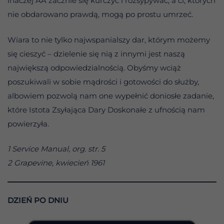
inaczej AA zacznie się kurczyć i rozsypywać, a ci, których
nie obdarowano prawdą, mogą po prostu umrzeć.
Wiara to nie tylko najwspanialszy dar, którym możemy
się cieszyć – dzielenie się nią z innymi jest naszą
największą odpowiedzialnością. Obyśmy wciąż
poszukiwali w sobie mądrości i gotowości do służby,
albowiem pozwolą nam one wypełnić doniosłe zadanie,
które Istota Zsyłająca Dary Doskonałe z ufnością nam
powierzyła.
1 Service Manual, org. str. 5
2 Grapevine, kwiecień 1961
DZIEŃ PO DNIU