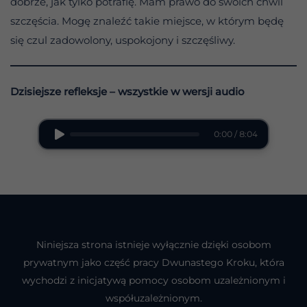
dobrze, jak tylko potrafię. Mam prawo do swoich chwil
szczęścia. Mogę znaleźć takie miejsce, w którym będę
się czul zadowolony, uspokojony i szczęśliwy.
Dzisiejsze refleksje – wszystkie w wersji audio
0:00 / 8:04
Niniejsza strona istnieje wyłącznie dzięki osobom
prywatnym jako część pracy Dwunastego Kroku, która
wychodzi z inicjatywą pomocy osobom uzależnionym i
współuzależnionym.