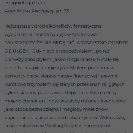
osiągniętego stanu.
Anonimowi Alkoholicy, str. 73
Najczęstsze wśród alkoholików fantastyczne
wyobrażenie można by ująć w takie słowa:
“WYSTARCZY ŻE NIE BĘDĘ PIĆ, A WSZYSTKO DOBRZE
SIĘ UŁOŻY. “Gdy nieco przetrzeźwiałem , po raz
pierwszy zobaczyłem, jakim rozgardiaszem stało się
przez te lata picia moje życie. Miałem problemy w
domu i w pracy; kłopoty natury finansowej i prawnej:
kurczowo trzymałem się starych przekonań religijnych:
byłem skłonny pozostawać ślepy na niektóre cechy
mojego charakteru, gdyż kazałyby mi one ujrzeć siebie
jako osobę beznadziejną i mogłoby mnie znów
popchnąć do ucieczki przed sobą i życiem. Wskazówki,
jakie znalazłem w Wielkiej Księdze, pomogły mi